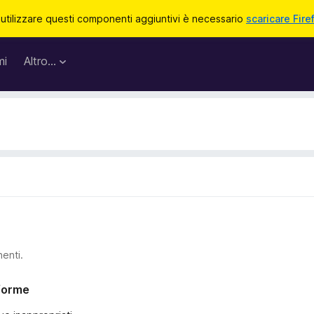
 utilizzare questi componenti aggiuntivi è necessario
scaricare Fire
mi
Altro…
nenti.
nforme