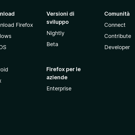
nload
Versioni di
Comunità
sviluppo
load Firefox
Connect
Nightly
dows
Contribute
Beta
OS
Developer
Firefox per le
oid
aziende
x
Enterprise