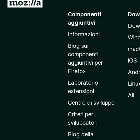
V
o
a
)
Componenti
Dow
i
aggiuntivi
Down
a
Informazioni
l
Win
l
Blog sui
mac
a
componenti
p
iOS
aggiuntivi per
a
Firefox
Andr
g
Laboratorio
Linu
i
estensioni
n
All
a
Centro di sviluppo
p
Criteri per
r
sviluppatori
i
Blog della
n