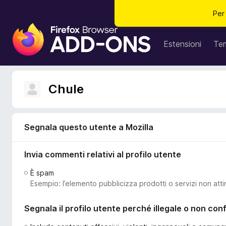
Per
C
o
Estensioni
Te
m
p
o
Chule
n
e
n
t
Segnala questo utente a Mozilla
i
a
Invia commenti relativi al profilo utente
g
È spam
g
Esempio: l’elemento pubblicizza prodotti o servizi non atti
i
u
Segnala il profilo utente perché illegale o non co
n
t