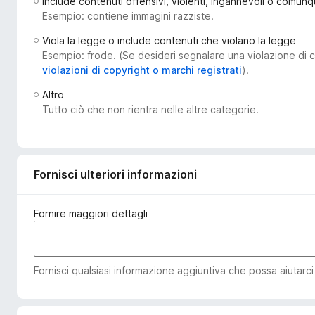
Include contenuti offensivi, violenti, ingannevoli o comunq
i
Esempio: contiene immagini razziste.
v
Viola la legge o include contenuti che violano la legge
i
Esempio: frode. (Se desideri segnalare una violazione di co
p
violazioni di copyright o marchi registrati
).
e
Altro
r
Tutto ciò che non rientra nelle altre categorie.
F
i
r
e
Fornisci ulteriori informazioni
f
o
x
Fornire maggiori dettagli
Fornisci qualsiasi informazione aggiuntiva che possa aiutarci a 