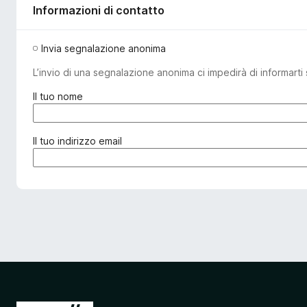
Informazioni di contatto
Invia segnalazione anonima
L’invio di una segnalazione anonima ci impedirà di informarti 
(
Il tuo nome
o
b
b
(
Il tuo indirizzo email
l
o
i
b
g
b
a
l
t
i
o
g
r
a
i
t
o
o
)
r
i