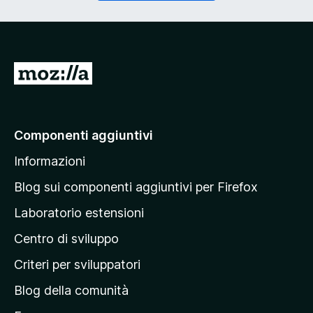
o
g
r
a
i
t
o
o
)
r
V
i
a
o
)
i
a
Componenti aggiuntivi
l
Informazioni
l
a
Blog sui componenti aggiuntivi per Firefox
p
Laboratorio estensioni
a
Centro di sviluppo
g
i
Criteri per sviluppatori
n
Blog della comunità
a