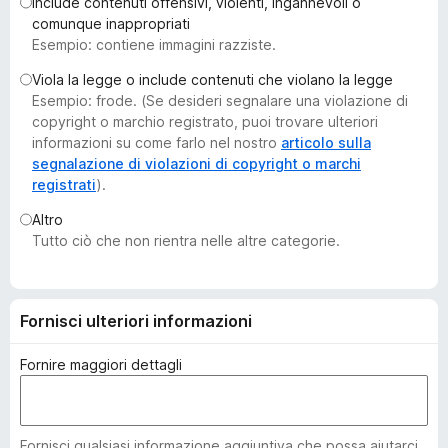
Include contenuti offensivi, violenti, ingannevoli o
i
comunque inappropriati
v
Esempio: contiene immagini razziste.
i
Viola la legge o include contenuti che violano la legge
p
Esempio: frode. (Se desideri segnalare una violazione di
e
copyright o marchio registrato, puoi trovare ulteriori
r
informazioni su come farlo nel nostro
articolo sulla
F
segnalazione di violazioni di copyright o marchi
registrati
).
i
r
Altro
e
Tutto ciò che non rientra nelle altre categorie.
f
o
x
Fornisci ulteriori informazioni
Fornire maggiori dettagli
Fornisci qualsiasi informazione aggiuntiva che possa aiutarci