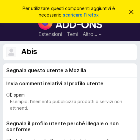
C
Accedi
Per utilizzare questi componenti aggiuntivi è
C
e
necessario
scaricare Firefox
h
C
r
i
o
u
c
d
m
Estensioni
Temi
Altro…
a
i
p
q
u
o
Abis
e
n
s
t
e
o
Segnala questo utente a Mozilla
n
a
v
t
v
Invia commenti relativi al profilo utente
i
i
s
a
È spam
o
g
Esempio: l’elemento pubblicizza prodotti o servizi non
g
attinenti.
i
u
Segnala il profilo utente perché illegale o non
conforme
n
t