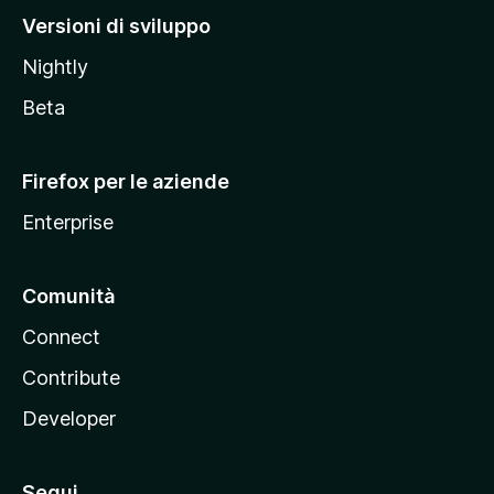
M
Versioni di sviluppo
o
Nightly
z
i
Beta
l
l
Firefox per le aziende
a
Enterprise
Comunità
Connect
Contribute
Developer
Segui