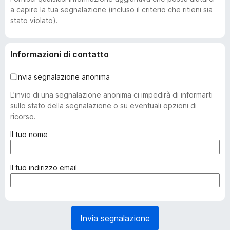
a capire la tua segnalazione (incluso il criterio che ritieni sia
stato violato).
Informazioni di contatto
Invia segnalazione anonima
L’invio di una segnalazione anonima ci impedirà di informarti
sullo stato della segnalazione o su eventuali opzioni di
ricorso.
(
Il tuo nome
o
b
b
(
Il tuo indirizzo email
l
o
i
b
g
b
a
l
Invia segnalazione
t
i