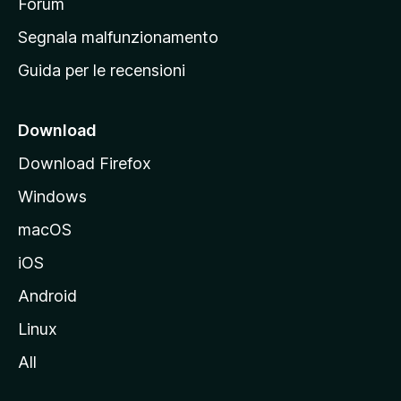
p
Forum
r
Segnala malfunzionamento
i
Guida per le recensioni
n
c
i
Download
p
Download Firefox
a
Windows
l
e
macOS
d
iOS
e
l
Android
s
Linux
i
All
t
o