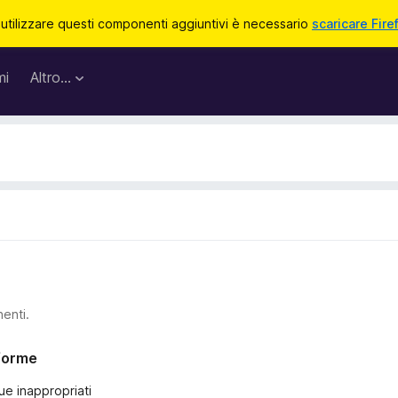
 utilizzare questi componenti aggiuntivi è necessario
scaricare Fire
mi
Altro…
nenti.
nforme
ue inappropriati