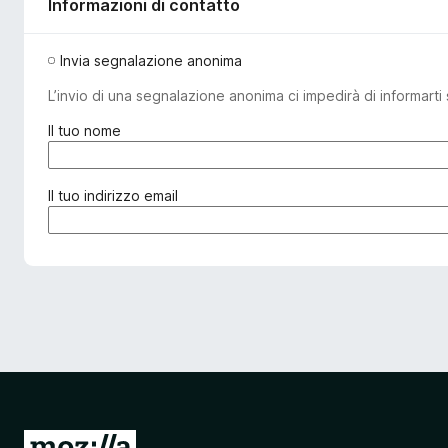
Informazioni di contatto
Invia segnalazione anonima
L’invio di una segnalazione anonima ci impedirà di informarti 
(
Il tuo nome
o
b
b
(
Il tuo indirizzo email
l
o
i
b
g
b
a
l
t
i
o
g
r
a
i
t
o
o
)
r
i
V
o