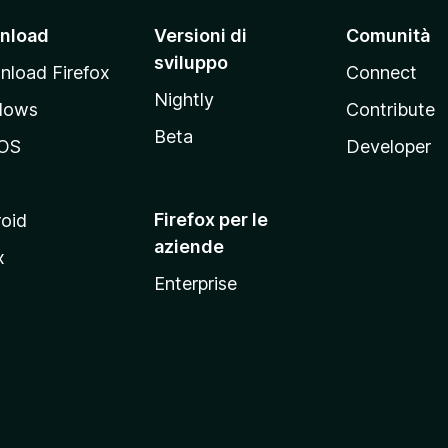
nload
Versioni di
Comunità
sviluppo
load Firefox
Connect
Nightly
dows
Contribute
Beta
OS
Developer
Firefox per le
oid
aziende
x
Enterprise