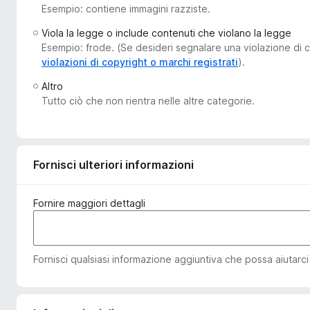
Esempio: contiene immagini razziste.
i
v
Viola la legge o include contenuti che violano la legge
i
Esempio: frode. (Se desideri segnalare una violazione di co
p
violazioni di copyright o marchi registrati
).
e
Altro
r
Tutto ciò che non rientra nelle altre categorie.
F
i
r
e
Fornisci ulteriori informazioni
f
o
Fornire maggiori dettagli
x
Fornisci qualsiasi informazione aggiuntiva che possa aiutarci a 