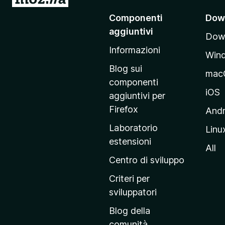
a
)
Componenti
Dow
i
aggiuntivi
Down
a
Informazioni
l
Win
l
Blog sui
mac
a
componenti
p
iOS
aggiuntivi per
a
Firefox
Andr
g
Laboratorio
Linu
i
estensioni
n
All
a
Centro di sviluppo
p
Criteri per
r
sviluppatori
i
Blog della
n
comunità