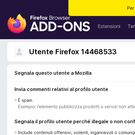
Per
C
o
Estensioni
Te
m
p
o
Utente Firefox 14468533
n
e
n
Segnala questo utente a Mozilla
t
i
Invia commenti relativi al profilo utente
a
g
È spam
g
Esempio: l’elemento pubblicizza prodotti o servizi non atti
i
u
Segnala il profilo utente perché illegale o non co
n
t
Include contenuti offensivi, violenti, ingannevoli o comunq