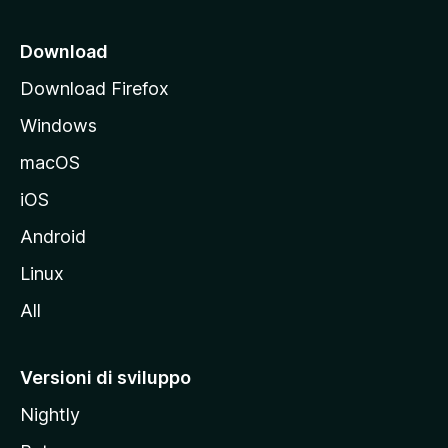
c
i
Download
p
Download Firefox
a
Windows
l
e
macOS
d
iOS
e
l
Android
s
Linux
i
All
t
o
M
Versioni di sviluppo
o
Nightly
z