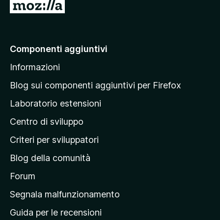
t
V
s
a
u
a
4
5
i
,
a
5
Componenti aggiuntivi
s
l
u
Informazioni
l
5
a
Blog sui componenti aggiuntivi per Firefox
p
Laboratorio estensioni
a
Centro di sviluppo
g
i
Criteri per sviluppatori
n
Blog della comunità
a
p
Forum
r
Segnala malfunzionamento
i
Guida per le recensioni
n