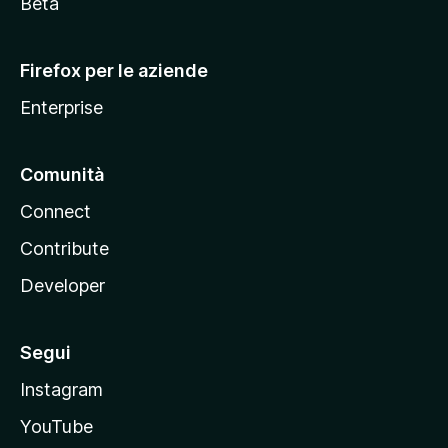
i
Beta
l
l
Firefox per le aziende
a
Enterprise
Comunità
Connect
Contribute
Developer
Segui
Instagram
YouTube