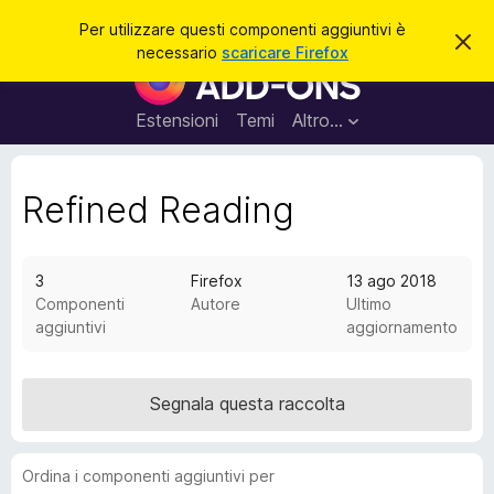
C
Accedi
Per utilizzare questi componenti aggiuntivi è
C
e
necessario
scaricare Firefox
h
C
r
i
o
u
c
d
m
Estensioni
Temi
Altro…
a
i
p
q
u
o
e
n
Refined Reading
s
t
e
o
n
a
v
t
3
Firefox
13 ago 2018
v
i
Componenti
Autore
Ultimo
i
s
aggiuntivi
aggiornamento
a
o
g
g
Segnala questa raccolta
i
u
n
Ordina i componenti aggiuntivi per
t