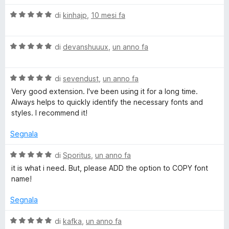
l
a
V
u
t
di
kinhajp
,
10 mesi fa
t
a
t
a
l
a
5
F
V
u
di
devanshuuux
,
un anno fa
t
s
a
t
a
u
o
l
a
5
5
V
u
di
sevendust
,
un anno fa
t
s
a
n
t
a
u
Very good extension. I've been using it for a long time.
l
a
5
5
Always helps to quickly identify the necessary fonts and
u
t
s
styles. I recommend it!
t
t
a
u
a
5
5
Segnala
t
s
a
u
V
di
Sporitus
,
un anno fa
5
5
a
it is what i need. But, please ADD the option to COPY font
s
l
name!
u
u
5
t
Segnala
a
t
V
di
kafka
,
un anno fa