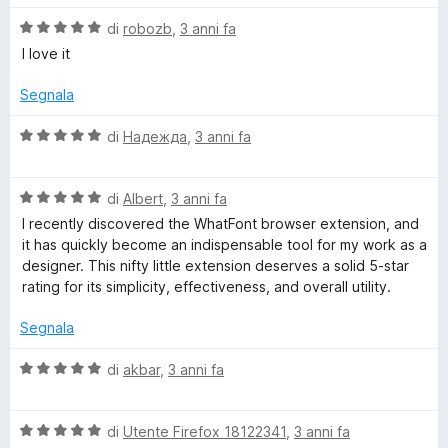
u
l
a
5
V
u
di
robozb
,
3 anni fa
t
a
t
a
I love it
l
a
5
u
t
s
Segnala
t
a
u
a
5
5
V
di
Надежда
,
3 anni fa
t
s
a
a
u
l
5
5
V
u
di
Albert
,
3 anni fa
s
a
t
I recently discovered the WhatFont browser extension, and
u
l
a
it has quickly become an indispensable tool for my work as a
5
u
t
designer. This nifty little extension deserves a solid 5-star
t
a
rating for its simplicity, effectiveness, and overall utility.
a
5
t
s
Segnala
a
u
5
5
V
di
akbar
,
3 anni fa
s
a
u
l
5
V
u
di
Utente Firefox 18122341
,
3 anni fa