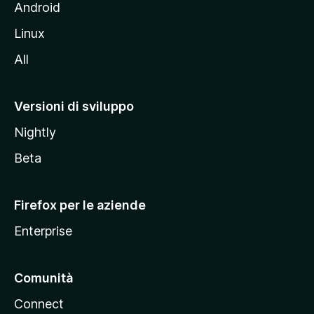
l
Android
s
Linux
i
All
t
o
M
Versioni di sviluppo
o
Nightly
z
i
Beta
l
l
Firefox per le aziende
a
Enterprise
Comunità
Connect