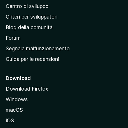
Centro di sviluppo
g
i
Criteri per sviluppatori
n
Blog della comunità
a
p
Forum
r
Segnala malfunzionamento
i
Guida per le recensioni
n
c
i
Download
p
Download Firefox
a
Windows
l
e
macOS
d
iOS
e