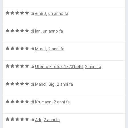
a
a
5
l
s
V
u
di
ein96
,
un anno fa
u
a
t
5
l
a
V
u
di
Ian
,
un anno fa
t
a
t
a
l
a
5
V
u
di
Murat
,
2 anni fa
t
s
a
t
a
u
l
a
5
5
V
u
di
Utente Firefox 17231546
,
2 anni fa
t
s
a
t
a
u
l
a
5
5
V
u
di
Mahdi_Big
,
2 anni fa
t
s
a
t
a
u
l
a
5
5
V
u
di
Krumann
,
2 anni fa
t
s
a
t
a
u
l
a
5
5
V
u
di
Ark
,
2 anni fa
t
s
a
t
a
u