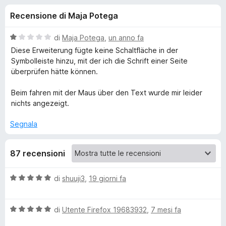
i
9
i
Recensione di Maja Potega
s
v
o
u
i
5
V
di
Maja Potega
,
un anno fa
p
n
a
Diese Erweiterung fügte keine Schaltfläche in der
e
l
Symbolleiste hinzu, mit der ich die Schrift einer Seite
u
r
überprüfen hätte können.
i
t
F
a
Beim fahren mit der Maus über den Text wurde mir leider
i
p
t
nichts angezeigt.
r
a
e
e
1
Segnala
f
s
o
u
r
87 recensioni
5
x
W
V
di
shuuji3
,
19 giorni fa
a
h
l
V
u
di
Utente Firefox 19683932
,
7 mesi fa
a
a
t