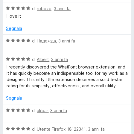
u
l
a
5
V
u
di
robozb
,
3 anni fa
t
a
t
a
I love it
l
a
5
u
t
s
Segnala
t
a
u
a
5
5
V
di
Надежда
,
3 anni fa
t
s
a
a
u
l
5
5
V
u
di
Albert
,
3 anni fa
s
a
t
I recently discovered the WhatFont browser extension, and
u
l
a
it has quickly become an indispensable tool for my work as a
5
u
t
designer. This nifty little extension deserves a solid 5-star
t
a
rating for its simplicity, effectiveness, and overall utility.
a
5
t
s
Segnala
a
u
5
5
V
di
akbar
,
3 anni fa
s
a
u
l
5
V
u
di
Utente Firefox 18122341
,
3 anni fa