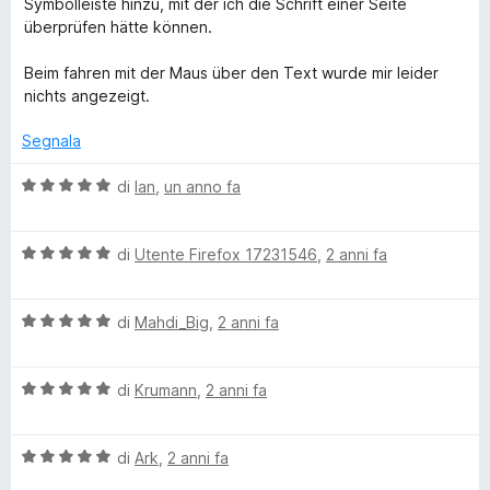
5
Symbolleiste hinzu, mit der ich die Schrift einer Seite
u
t
s
überprüfen hätte können.
t
a
u
a
5
5
Beim fahren mit der Maus über den Text wurde mir leider
t
s
nichts angezeigt.
a
u
1
5
Segnala
s
u
V
di
Ian
,
un anno fa
5
a
l
V
u
di
Utente Firefox 17231546
,
2 anni fa
a
t
l
a
V
u
di
Mahdi_Big
,
2 anni fa
t
a
t
a
l
a
5
V
u
di
Krumann
,
2 anni fa
t
s
a
t
a
u
l
a
5
5
V
u
di
Ark
,
2 anni fa
t
s
a
t
a
u