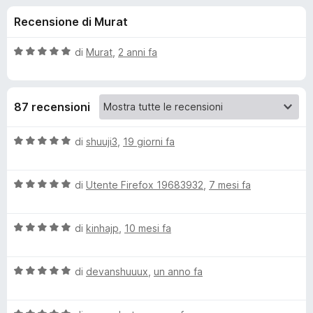
i
9
i
Recensione di Murat
s
v
o
u
i
5
V
di
Murat
,
2 anni fa
p
n
a
e
l
u
r
i
87 recensioni
t
F
a
i
p
t
V
di
shuuji3
,
19 giorni fa
r
a
a
e
e
5
l
f
s
V
u
di
Utente Firefox 19683932
,
7 mesi fa
o
u
a
t
r
5
x
l
a
V
u
di
kinhajp
,
10 mesi fa
t
W
a
t
a
l
a
5
h
V
u
di
devanshuuux
,
un anno fa
t
s
a
t
a
u
l
a
a
5
5