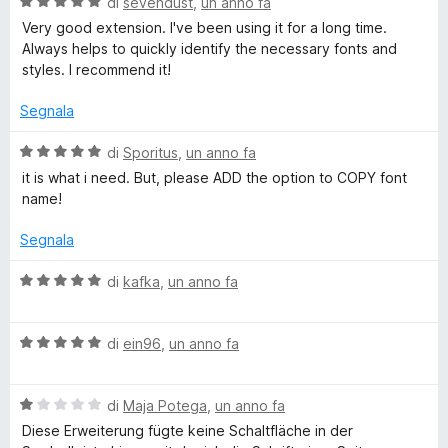
V
u
di
sevendust
,
un anno fa
t
s
a
t
a
u
Very good extension. I've been using it for a long time.
t
l
a
5
5
Always helps to quickly identify the necessary fonts and
u
t
s
styles. I recommend it!
F
t
a
u
a
5
5
Segnala
o
t
s
a
u
V
di
Sporitus
,
un anno fa
5
5
a
n
it is what i need. But, please ADD the option to COPY font
s
l
name!
u
u
t
5
t
Segnala
a
t
V
di
kafka
,
un anno fa
a
a
5
l
s
V
u
di
ein96
,
un anno fa
u
a
t
5
l
a
V
u
di
Maja Potega
,
un anno fa
t
a
t
a
Diese Erweiterung fügte keine Schaltfläche in der
l
a