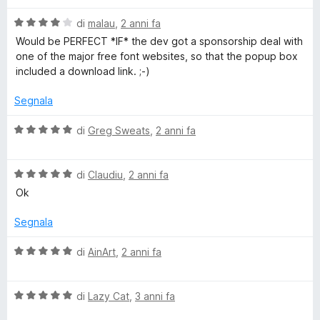
l
a
5
5
V
u
di
malau
,
2 anni fa
t
s
a
t
a
u
Would be PERFECT *IF* the dev got a sponsorship deal with
l
a
5
5
one of the major free font websites, so that the popup box
u
t
s
included a download link. ;-)
t
a
u
a
5
5
Segnala
t
s
a
u
V
di
Greg Sweats
,
2 anni fa
4
5
a
s
l
u
V
u
di
Claudiu
,
2 anni fa
5
a
t
Ok
l
a
u
t
Segnala
t
a
a
5
V
di
AinArt
,
2 anni fa
t
s
a
a
u
l
5
5
V
u
di
Lazy Cat
,
3 anni fa
s
a
t