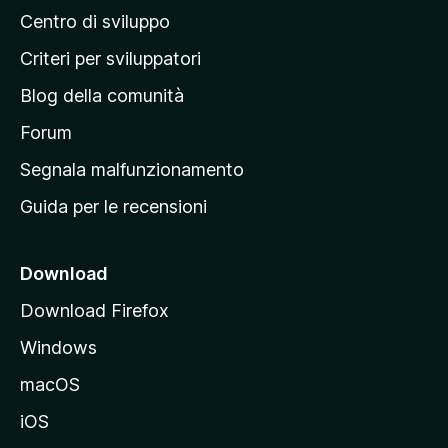
Centro di sviluppo
g
i
Criteri per sviluppatori
n
Blog della comunità
a
p
Forum
r
Segnala malfunzionamento
i
Guida per le recensioni
n
c
i
Download
p
Download Firefox
a
Windows
l
e
macOS
d
iOS
e