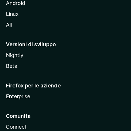
l
Android
s
Linux
i
All
t
o
M
Versioni di sviluppo
o
Nightly
z
i
Beta
l
l
Firefox per le aziende
a
Enterprise
Comunità
Connect