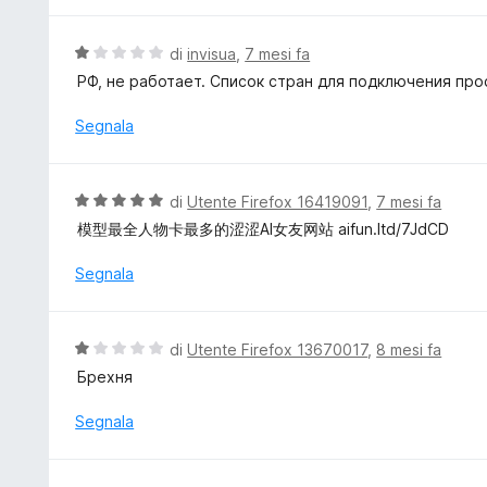
5
a
t
V
di
invisua
,
7 mesi fa
a
a
РФ, не работает. Список стран для подключения про
1
l
s
u
Segnala
u
t
5
a
t
V
di
Utente Firefox 16419091
,
7 mesi fa
a
a
模型最全人物卡最多的涩涩AI女友网站 aifun.ltd/7JdCD
1
l
s
u
Segnala
u
t
5
a
t
V
di
Utente Firefox 13670017
,
8 mesi fa
a
a
Брехня
5
l
s
u
Segnala
u
t
5
a
t