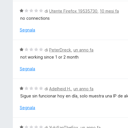
a
t
V
di
Utente Firefox 19535730
,
10 mesi fa
a
a
no connections
1
l
s
u
Segnala
u
t
5
a
t
V
di
PeterDreck
,
un anno fa
a
a
not working since 1 or 2 month
1
l
s
u
Segnala
u
t
5
a
t
V
di
Adelheid H.
,
un anno fa
a
a
Sigue sin funcionar hoy en día, solo muestra una IP de a
1
l
s
u
Segnala
u
t
5
a
t
V
di
YukiSanTheFox
,
un anno fa