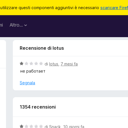
 utilizzare questi componenti aggiuntivi è necessario
scaricare Fire
mi
Altro…
Recensione di lotus
V
di
lotus
,
7 mesi fa
a
не работает
l
u
Segnala
t
a
t
a
1354 recensioni
1
s
u
V
di
Snack
,
10 giorni fa