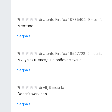
a
s
l
u
u
5
t
V
di
Utente Firefox 18785404
,
9 mesi fa
a
a
Мёртвое!
t
l
a
u
Segnala
1
t
s
a
u
t
V
di
Utente Firefox 19547728
,
9 mesi fa
5
a
a
Минус пять звезд, не рабочее гуано!
1
l
s
u
Segnala
u
t
5
a
t
V
di
Alt
,
9 mesi fa
a
a
Doesn't work at all
1
l
s
u
Segnala
u
t
5