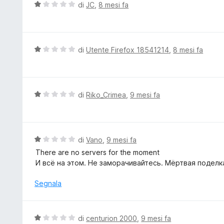
V
di
JC
,
8 mesi fa
a
a
1
l
s
u
u
t
V
di
Utente Firefox 18541214
,
8 mesi fa
5
a
a
t
l
a
u
1
t
V
di
Riko_Crimea
,
9 mesi fa
s
a
a
u
t
l
5
a
u
1
t
V
di
Vano
,
9 mesi fa
s
a
a
There are no servers for the moment
u
t
l
И всё на этом. Не заморачивайтесь. Мёртвая поделк
5
a
u
1
t
Segnala
s
a
u
t
5
a
V
di
centurion 2000
,
9 mesi fa
1