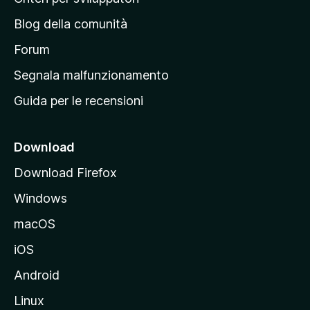
n
Blog della comunità
a
p
Forum
r
Segnala malfunzionamento
i
Guida per le recensioni
n
c
i
Download
p
Download Firefox
a
Windows
l
e
macOS
d
iOS
e
l
Android
s
Linux