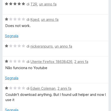
u
a
V
di
T2R
,
un anno fa
T
5
t
a
a
l
5
V
u
u
di
Kged
,
un anno fa
s
a
t
Does not work.
u
l
a
b
5
u
t
Segnala
t
a
e
a
5
V
di
nickersnpurrs
,
un anno fa
t
s
a
t
a
u
l
1
5
V
u
di
Utente Firefox 18638426
,
2 anni fa
s
a
t
o
Não funciona no Youtube
u
l
a
5
u
t
Segnala
M
t
a
a
1
V
di
Edwin Coleman
,
2 anni fa
P
t
s
a
Couldn't download anything. But I found udl helper and now I
a
u
l
use it
3
1
5
u
s
t
Segnala