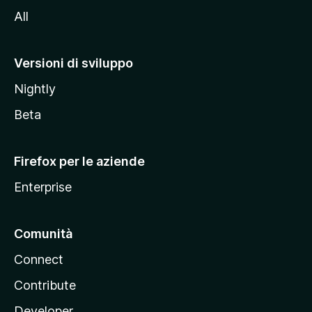
i
All
t
o
M
Versioni di sviluppo
o
Nightly
z
i
Beta
l
l
Firefox per le aziende
a
Enterprise
Comunità
Connect
Contribute
Developer