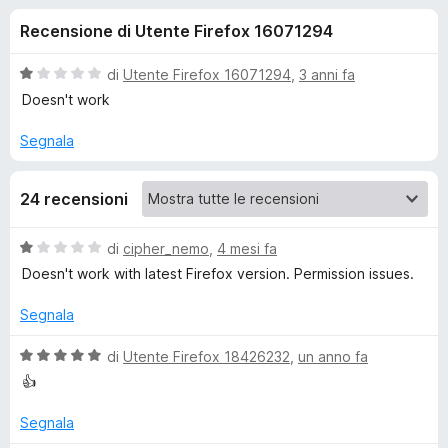
i
1
i
Recensione di Utente Firefox 16071294
s
v
o
u
i
5
V
di
Utente Firefox 16071294
,
3 anni fa
p
n
a
Doesn't work
e
l
u
r
Segnala
i
t
F
a
i
p
24 recensioni
t
r
a
e
e
1
V
di
cipher_nemo
,
4 mesi fa
f
s
a
Doesn't work with latest Firefox version. Permission issues.
o
u
r
l
5
x
u
Segnala
t
Y
a
V
di
Utente Firefox 18426232
,
un anno fa
t
a
👍
o
a
l
1
u
Segnala
u
s
t