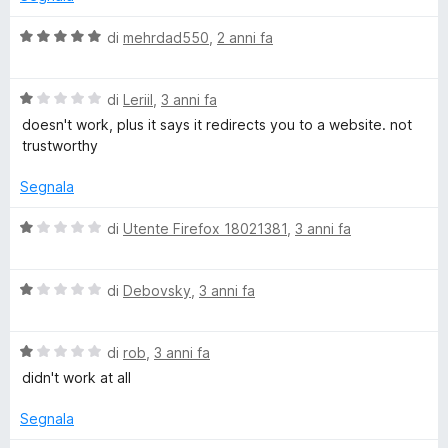
u
a
D
5
t
V
di
mehrdad550
,
2 anni fa
a
a
o
1
l
s
V
u
di
Leriil
,
3 anni fa
w
u
a
t
doesn't work, plus it says it redirects you to a website. not
5
l
a
trustworthy
n
u
t
t
a
Segnala
a
5
l
t
s
V
di
Utente Firefox 18021381
,
3 anni fa
a
u
a
o
1
5
l
s
V
u
di
Debovsky
,
3 anni fa
a
u
a
t
5
l
a
d
V
u
di
rob
,
3 anni fa
t
a
t
a
didn't work at all
l
a
1
e
u
t
s
Segnala
t
a
u