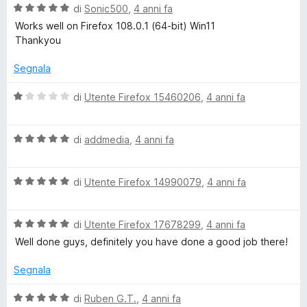
r
a
1
5
V
di
Sonic500
,
4 anni fa
t
s
a
Works well on Firefox 108.0.1 (64-bit) Win11
a
u
l
Thankyou
1
5
u
s
t
Segnala
u
a
5
t
V
di
Utente Firefox 15460206
,
4 anni fa
a
a
5
l
s
V
u
di
addmedia
,
4 anni fa
u
a
t
5
l
a
V
u
di
Utente Firefox 14990079
,
4 anni fa
t
a
t
a
l
a
1
V
u
di
Utente Firefox 17678299
,
4 anni fa
t
s
a
t
a
u
Well done guys, definitely you have done a good job there!
l
a
5
5
u
t
s
Segnala
t
a
u
a
5
5
V
di
Ruben G.T.
,
4 anni fa