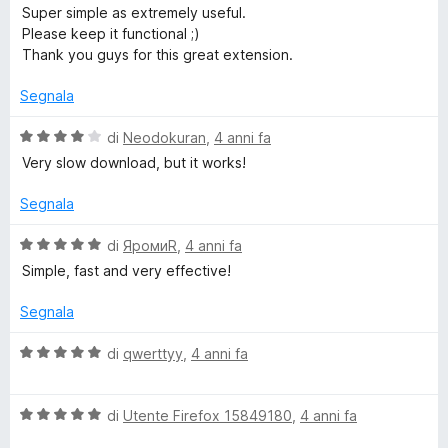
t
s
a
Super simple as extremely useful.
a
u
l
Please keep it functional ;)
5
5
u
Thank you guys for this great extension.
s
t
u
a
Segnala
5
t
a
V
di
Neodokuran
,
4 anni fa
5
a
Very slow download, but it works!
s
l
u
u
Segnala
5
t
a
V
di
ЯромиR
,
4 anni fa
t
a
Simple, fast and very effective!
a
l
4
u
Segnala
s
t
u
a
V
di
qwerttyy
,
4 anni fa
5
t
a
a
l
5
V
u
di
Utente Firefox 15849180
,
4 anni fa
s
a
t