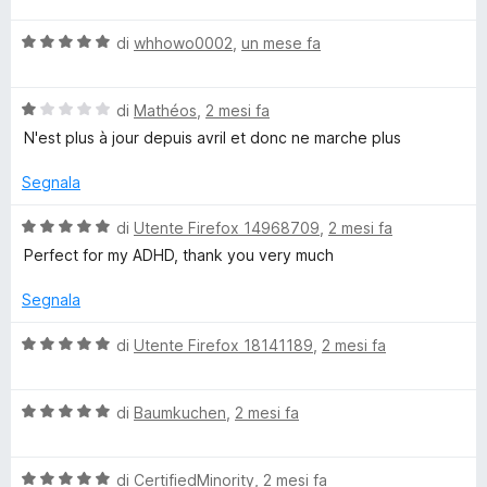
m
s
l
u
V
u
di
whhowo0002
,
un mese fa
5
a
t
e
l
a
V
u
di
Mathéos
,
2 mesi fa
t
n
a
t
a
N'est plus à jour depuis avril et donc ne marche plus
l
a
5
t
u
t
s
Segnala
t
a
u
a
s
5
5
V
di
Utente Firefox 14968709
,
2 mesi fa
t
s
a
Perfect for my ADHD, thank you very much
a
u
l
1
5
u
Segnala
s
t
u
a
V
di
Utente Firefox 18141189
,
2 mesi fa
5
t
a
a
l
5
V
u
di
Baumkuchen
,
2 mesi fa
s
a
t
u
l
a
5
V
u
di
CertifiedMinority
,
2 mesi fa
t