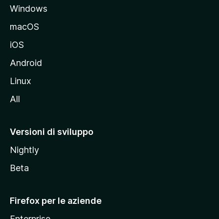
Windows
l
e
macOS
d
iOS
e
l
Android
s
Linux
i
All
t
o
M
Versioni di sviluppo
o
Nightly
z
i
Beta
l
l
Firefox per le aziende
a
Enterprise