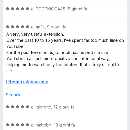
l
V
o
u
di
POOPNIGGA45
,
5 giorni fa
a
t
l
a
o
V
u
di
an3s
,
9 giorni fa
t
a
t
a
A very, very useful extension.
k
l
a
5
Over the past 10 to 15 years, I've spent far too much time on
u
t
s
YouTube.
:
t
a
u
For the past few months, Unhook has helped me use
a
5
5
YouTube in a much more positive and intentional way,
t
s
R
helping me to watch only the content that is truly useful to
a
u
me.
5
5
I use it on all the browsers on my PC as well as on my mobile
e
s
E
Ulteriori informazioni
devices.
u
s
m
5
p
Segnala
a
n
o
V
di
mlorenc
,
12 giorni fa
d
a
i
l
v
p
V
u
di
maltebp
,
13 giorni fa