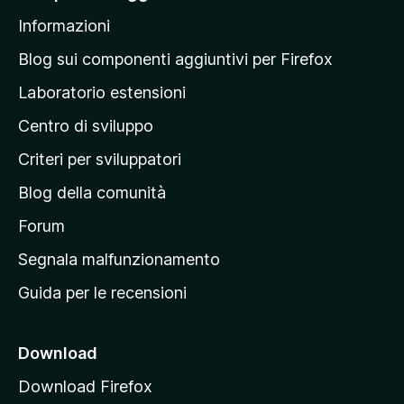
l
Informazioni
l
a
Blog sui componenti aggiuntivi per Firefox
p
Laboratorio estensioni
a
Centro di sviluppo
g
i
Criteri per sviluppatori
n
Blog della comunità
a
p
Forum
r
Segnala malfunzionamento
i
Guida per le recensioni
n
c
i
Download
p
Download Firefox
a