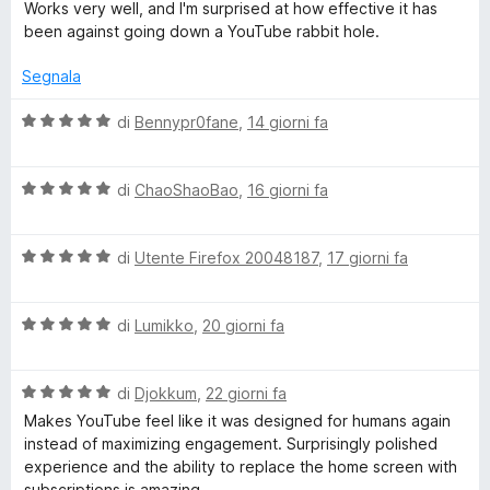
e
a
t
Works very well, and I'm surprised at how effective it has
e
r
l
a
been against going down a YouTube rabbit hole.
v
u
t
Y
i
t
a
Segnala
s
a
5
u
t
s
o
V
di
Bennypr0fane
,
14 giorni fa
a
a
u
a
l
5
5
l
u
i
s
V
u
di
ChaoShaoBao
,
16 giorni fa
z
u
a
t
T
z
5
l
a
a
V
u
di
Utente Firefox 20048187
,
17 giorni fa
t
r
u
a
t
a
e
l
a
5
V
u
di
Lumikko
,
20 giorni fa
t
s
b
a
t
a
u
l
a
5
5
e
V
u
di
Djokkum
,
22 giorni fa
t
s
a
t
a
u
Makes YouTube feel like it was designed for humans again
R
l
a
5
5
instead of maximizing engagement. Surprisingly polished
u
t
s
experience and the ability to replace the home screen with
t
a
u
subscriptions is amazing.