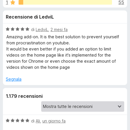
i
1
55
,
i
6
v
o
Recensione di LedviL
s
i
u
p
n
5
V
di
LedviL
,
2 mesi fa
e
a
Amazing add-on. It is the best solution to prevent yourself
r
i
l
from procrastination on youtube.
F
u
It would be even better if you added an option to limit
t
i
videos on the home page like it's implemented for the
p
a
r
version for Chrome or even choose the exact amount of
t
videos shown on the home page
e
e
a
f
5
Segnala
o
r
s
x
u
1.179 recensioni
5
U
n
V
di
Ali
,
un giorno fa
h
a