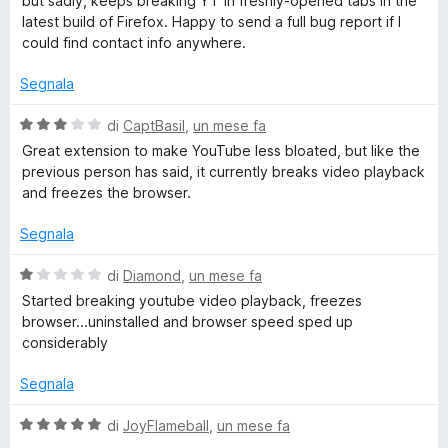
but sadly, keeps breaking YT in freshly-opened tabs in the
u
u
latest build of Firefox. Happy to send a full bug report if I
V
5
t
could find contact info anywhere.
a
i
t
Segnala
a
5
V
d
di
CaptBasil
,
un mese fa
s
a
Great extension to make YouTube less bloated, but like the
u
l
previous person has said, it currently breaks video playback
e
5
u
and freezes the browser.
t
o
a
Segnala
t
s
a
V
di
Diamond
,
un mese fa
3
a
Started breaking youtube video playback, freezes
s
l
C
browser...uninstalled and browser speed sped up
u
u
considerably
5
t
o
a
Segnala
t
m
a
V
di
JoyFlameball
,
un mese fa
1
a