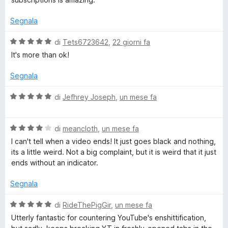
e
a
5
5
t
s
Segnala
c
a
u
5
5
V
di
Tets6723642
,
22 giorni fa
o
s
a
It's more than ok!
u
l
5
m
u
Segnala
t
a
V
m
di
Jefhrey Joseph
,
un mese fa
t
a
a
l
e
5
V
u
di
meancloth
,
un mese fa
s
a
t
I can't tell when a video ends! It just goes black and nothing,
n
u
l
a
its a little weird. Not a big complaint, but it is weird that it just
5
u
t
ends without an indicator.
d
t
a
a
5
Segnala
t
s
e
a
u
V
di
RideThePigGir
,
un mese fa
4
5
a
Utterly fantastic for countering YouTube's enshittification,
d
s
l