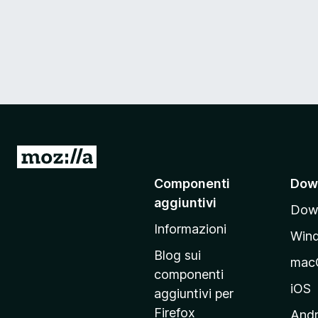
V
a
Componenti
Dow
i
aggiuntivi
Down
a
Informazioni
l
Win
l
Blog sui
mac
a
componenti
p
iOS
aggiuntivi per
a
Firefox
Andr