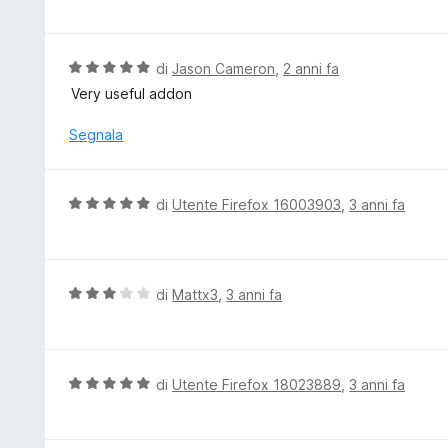
5
l
s
u
u
t
V
di
Jason Cameron
,
2 anni fa
5
a
a
Very useful addon
t
l
a
u
Segnala
5
t
s
a
u
t
V
di
Utente Firefox 16003903
,
3 anni fa
5
a
a
5
l
s
u
u
t
V
di
Mattx3
,
3 anni fa
5
a
a
t
l
a
u
5
t
V
di
Utente Firefox 18023889
,
3 anni fa
s
a
a
u
t
l
5
a
u