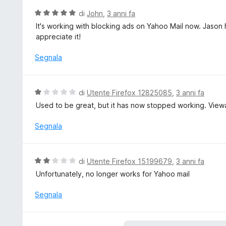
3
t
V
di
John
,
3 anni fa
s
a
a
It's working with blocking ads on Yahoo Mail now. Jason 
u
t
l
appreciate it!
5
a
u
5
t
Segnala
s
a
u
t
5
a
V
di
Utente Firefox 12825085
,
3 anni fa
5
a
Used to be great, but it has now stopped working. Viewa
s
l
u
u
Segnala
5
t
a
t
V
di
Utente Firefox 15199679
,
3 anni fa
a
a
Unfortunately, no longer works for Yahoo mail
1
l
s
u
Segnala
u
t
5
a
t