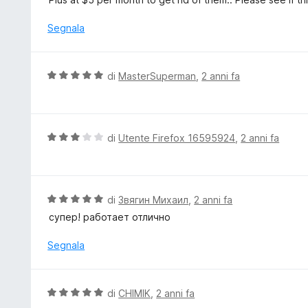
s
u
u
t
Segnala
5
a
t
a
V
di
MasterSuperman
,
2 anni fa
4
a
s
l
u
u
5
t
V
di
Utente Firefox 16595924
,
2 anni fa
a
a
t
l
a
u
5
t
V
di
Звягин Михаил
,
2 anni fa
s
a
a
супер! работает отлично
u
t
l
5
a
u
Segnala
3
t
s
a
u
t
V
di
CHIMIK
,
2 anni fa
5
a
a