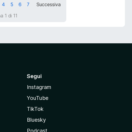
4
5
6
7
Successiva
a 1 di 11
Segui
Instagram
YouTube
TikTok
Bluesky
Podcast