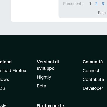
Precedente
1
2
3
a
2
Pagin
s
u
5
nload
Versioni di
Comunità
sviluppo
load Firefox
Connect
Nightly
dows
Contribute
Beta
OS
Developer
Firefox per le
oid