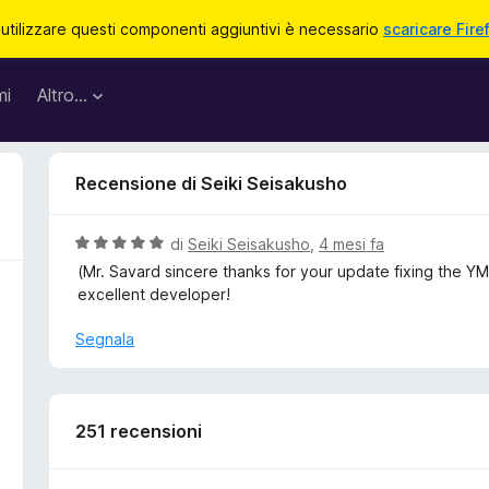
 utilizzare questi componenti aggiuntivi è necessario
scaricare Fire
mi
Altro…
Recensione di Seiki Seisakusho
V
di
Seiki Seisakusho
,
4 mesi fa
a
(Mr. Savard sincere thanks for your update fixing the YM
l
excellent developer!
u
t
Segnala
a
t
a
5
251 recensioni
s
u