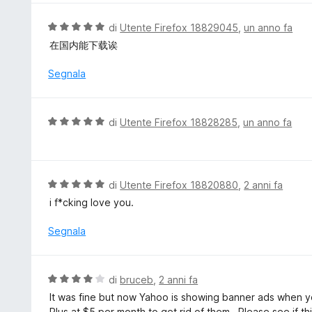
a
u
5
t
V
di
Utente Firefox 18829045
,
un anno fa
s
a
a
在国内能下载诶
u
t
l
5
a
u
Segnala
5
t
s
a
u
t
V
di
Utente Firefox 18828285
,
un anno fa
5
a
a
5
l
s
u
u
t
V
di
Utente Firefox 18820880
,
2 anni fa
5
a
a
i f*cking love you.
t
l
a
u
Segnala
5
t
s
a
u
t
V
di
bruceb
,
2 anni fa
5
a
a
It was fine but now Yahoo is showing banner ads when y
5
l
Plus at $5 per month to get rid of them.. Please see if th