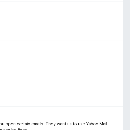
ou open certain emails. They want us to use Yahoo Mail
is can be fixed