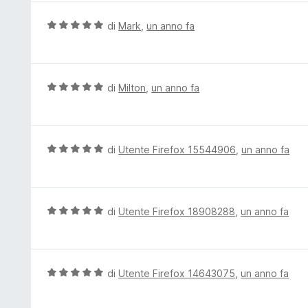
a
u
5
t
V
di
Mark
,
un anno fa
s
a
a
u
t
l
5
a
u
5
t
V
di
Milton
,
un anno fa
s
a
a
u
t
l
5
a
u
5
t
V
di
Utente Firefox 15544906
,
un anno fa
s
a
a
u
t
l
5
a
u
5
t
V
di
Utente Firefox 18908288
,
un anno fa
s
a
a
u
t
l
5
a
u
5
t
V
di
Utente Firefox 14643075
,
un anno fa
s
a
a
u
t
l
5