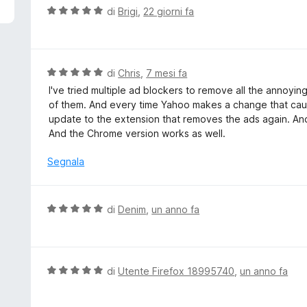
5
V
di
Brigi
,
22 giorni fa
a
l
u
t
V
di
Chris
,
7 mesi fa
a
a
I've tried multiple ad blockers to remove all the annoying
t
l
of them. And every time Yahoo makes a change that caus
a
u
update to the extension that removes the ads again. An
5
t
And the Chrome version works as well.
s
a
u
t
Segnala
5
a
5
s
V
di
Denim
,
un anno fa
u
a
5
l
u
t
V
di
Utente Firefox 18995740
,
un anno fa
a
a
t
l