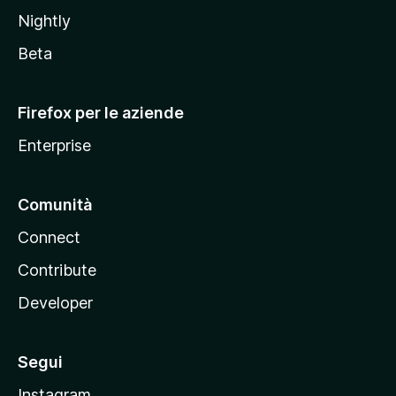
o
Nightly
z
i
Beta
l
l
Firefox per le aziende
a
Enterprise
Comunità
Connect
Contribute
Developer
Segui
Instagram