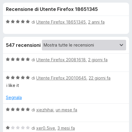
i
4
i
Recensione di Utente Firefox 18651345
s
v
o
u
i
5
V
di
Utente Firefox 18651345
,
2 anni fa
p
n
a
e
l
u
r
i
547 recensioni
t
F
a
i
p
t
V
di
Utente Firefox 20081618
,
2 giorni fa
r
a
a
e
e
5
l
f
s
V
u
di
Utente Firefox 20010645
,
22 giorni fa
o
u
a
t
r
i like it
5
x
l
a
u
t
Segnala
W
t
a
a
5
V
di
xiezhihai
,
un mese fa
a
t
s
a
a
u
l
p
5
5
V
u
di
xer0.5ive
,
3 mesi fa