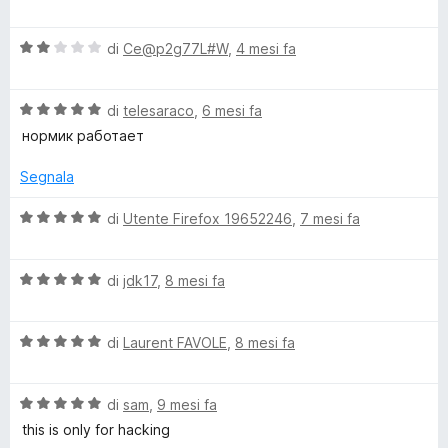
s
a
t
u
l
a
p
5
V
u
di
Ce@p2g77L#W
,
4 mesi fa
t
a
t
a
a
l
a
5
V
u
di
telesaraco
,
6 mesi fa
t
s
l
a
t
a
u
нормик работает
l
a
1
5
u
t
y
s
Segnala
t
a
u
a
2
5
V
di
Utente Firefox 19652246
,
7 mesi fa
z
t
s
a
a
u
l
e
5
5
V
u
di
jdk17
,
8 mesi fa
s
a
t
r
u
l
a
5
V
u
di
Laurent FAVOLE
,
8 mesi fa
t
a
t
a
l
a
5
V
u
di
sam
,
9 mesi fa
t
s
a
t
a
u
this is only for hacking
l
a
5