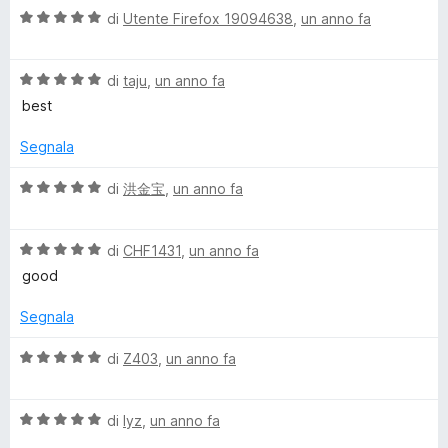
a
4
5
V
di
Utente Firefox 19094638
,
un anno fa
t
s
a
a
u
l
5
5
V
u
di
taju
,
un anno fa
s
a
t
best
u
l
a
5
u
t
Segnala
t
a
a
5
V
di
洪金宝
,
un anno fa
t
s
a
a
u
l
5
5
V
u
di
CHF1431
,
un anno fa
s
a
t
good
u
l
a
5
u
t
Segnala
t
a
a
5
V
di
Z403
,
un anno fa
t
s
a
a
u
l
5
5
V
u
di
lyz
,
un anno fa
s
a
t