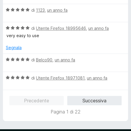
u
l
a
5
V
u
di
1123
,
un anno fa
t
a
t
a
l
a
5
V
u
di
Utente Firefox 18995646
,
un anno fa
t
s
a
t
a
u
very easy to use
l
a
5
5
u
t
s
Segnala
t
a
u
a
5
5
V
di
Belco90
,
un anno fa
t
s
a
a
u
l
5
5
V
u
di
Utente Firefox 18971081
,
un anno fa
s
a
t
u
l
a
5
u
t
Precedente
Successiva
t
a
a
5
Pagina 1 di 22
t
s
a
u
5
5