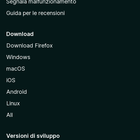
Segnala malfunzionamento
i
Guida per le recensioni
n
c
i
Download
p
Download Firefox
a
Windows
l
e
macOS
d
iOS
e
l
Android
s
Linux
i
All
t
o
M
Versioni di sviluppo