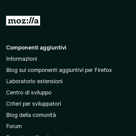
s
u
5
V
a
i
a
Componenti aggiuntivi
l
Informazioni
l
a
Blog sui componenti aggiuntivi per Firefox
p
Laboratorio estensioni
a
Centro di sviluppo
g
i
Criteri per sviluppatori
n
Blog della comunità
a
p
Forum
r