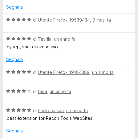
5
u
t
s
Segnala
t
a
u
a
5
5
V
di
Utente Firefox 19539434
,
9 mesi fa
t
s
a
a
u
l
5
5
V
u
di
Tavrila
,
un anno fa
s
a
t
супер, частенько юзаю
u
l
a
5
u
t
Segnala
t
a
a
5
V
di
Utente Firefox 19184389
,
un anno fa
t
s
a
a
u
l
5
5
V
u
di
taire
,
un anno fa
s
a
t
u
l
a
5
V
u
di
hackersasan
,
un anno fa
t
a
t
a
best extension for Recon Tools WebSites
l
a
5
u
t
s
Segnala
t
a
u