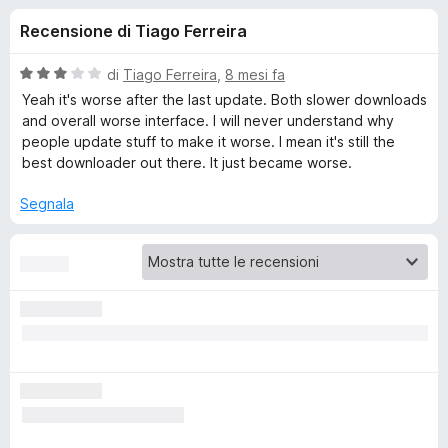
i
3
i
Recensione di Tiago Ferreira
s
v
o
u
i
5
V
di
Tiago Ferreira
,
8 mesi fa
p
n
a
Yeah it's worse after the last update. Both slower downloads
e
l
and overall worse interface. I will never understand why
u
r
people update stuff to make it worse. I mean it's still the
i
t
F
best downloader out there. It just became worse.
a
i
p
t
Segnala
r
a
e
e
3
f
s
o
u
r
5
x
V
i
d