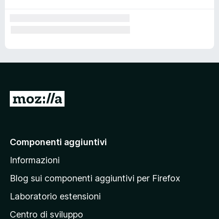
V
a
i
a
Componenti aggiuntivi
l
Informazioni
l
a
Blog sui componenti aggiuntivi per Firefox
p
Laboratorio estensioni
a
Centro di sviluppo
g