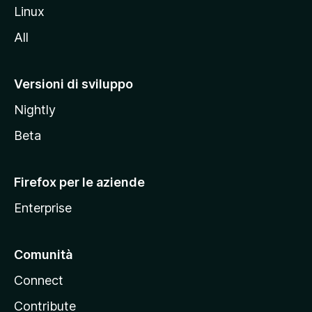
s
Linux
i
All
t
o
M
Versioni di sviluppo
o
Nightly
z
i
Beta
l
l
Firefox per le aziende
a
Enterprise
Comunità
Connect
Contribute