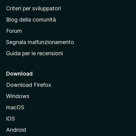
i
Criteri per sviluppatori
n
Blog della comunità
a
p
Forum
r
Segnala malfunzionamento
i
Guida per le recensioni
n
c
i
Download
p
Download Firefox
a
Windows
l
e
macOS
d
iOS
e
l
Android