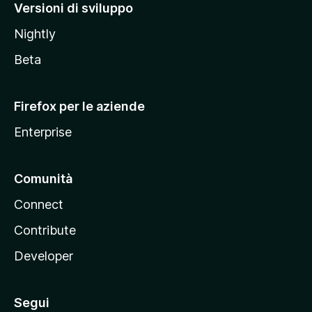
M
Versioni di sviluppo
o
Nightly
z
i
Beta
l
l
Firefox per le aziende
a
Enterprise
Comunità
Connect
Contribute
Developer
Segui