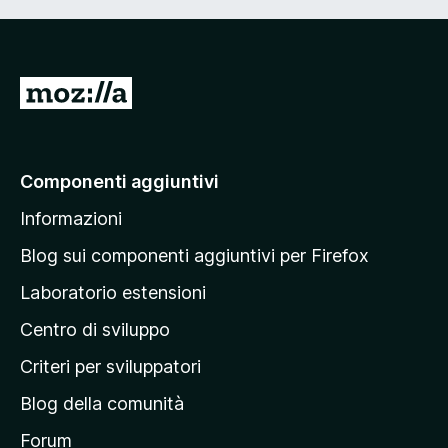
V
a
i
a
Componenti aggiuntivi
l
Informazioni
l
a
Blog sui componenti aggiuntivi per Firefox
p
Laboratorio estensioni
a
Centro di sviluppo
g
i
Criteri per sviluppatori
n
Blog della comunità
a
p
Forum