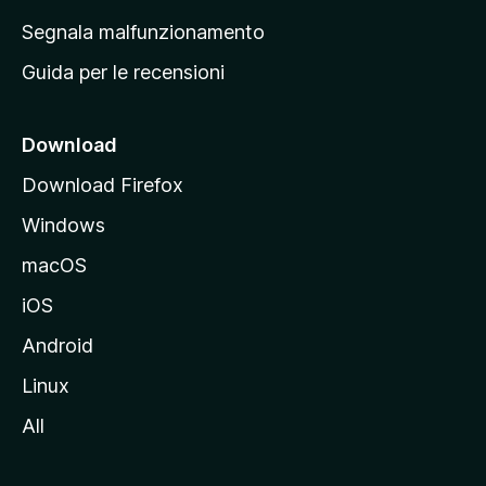
r
Segnala malfunzionamento
i
Guida per le recensioni
n
c
i
Download
p
Download Firefox
a
Windows
l
e
macOS
d
iOS
e
l
Android
s
Linux
i
All
t
o