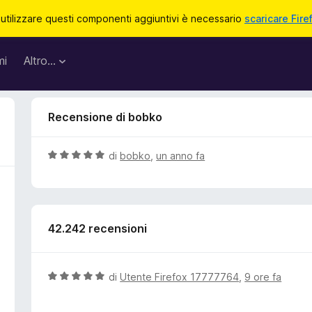
 utilizzare questi componenti aggiuntivi è necessario
scaricare Fire
mi
Altro…
Recensione di bobko
V
di
bobko
,
un anno fa
a
l
u
t
42.242 recensioni
a
t
a
5
V
di
Utente Firefox 17777764
,
9 ore fa
s
a
u
l