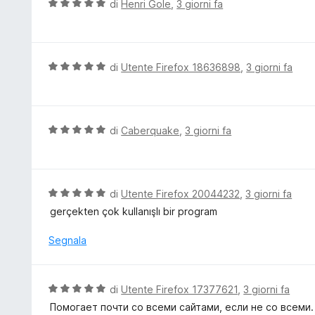
V
di
Henri Gole
,
3 giorni fa
s
a
a
u
t
l
5
a
u
5
t
V
di
Utente Firefox 18636898
,
3 giorni fa
s
a
a
u
t
l
5
a
u
5
t
V
di
Caberquake
,
3 giorni fa
s
a
a
u
t
l
5
a
u
5
t
V
di
Utente Firefox 20044232
,
3 giorni fa
s
a
a
gerçekten çok kullanışlı bir program
u
t
l
5
a
u
Segnala
5
t
s
a
u
t
V
di
Utente Firefox 17377621
,
3 giorni fa
5
a
a
Помогает почти со всеми сайтами, если не со всеми.
5