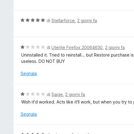
s
l
u
u
5
t
V
di
Stellarforce
,
2 giorni fa
a
a
t
l
a
u
5
t
V
di
Utente Firefox 20064630
,
2 giorni fa
s
a
a
Uninstalled it. Tried to reinstall... but Restore purchase
u
t
l
useless. DO NOT BUY
5
a
u
5
t
Segnala
s
a
u
t
5
a
V
di
Saige
,
2 giorni fa
1
a
Wish it'd worked. Acts like it'll work, but when you try to 
s
l
u
u
Segnala
5
t
a
t