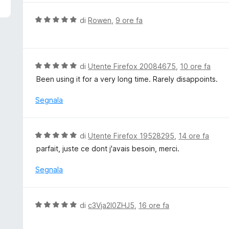
5
u
t
V
di
Rowen
,
9 ore fa
a
a
t
l
a
u
5
t
V
di
Utente Firefox 20084675
,
10 ore fa
s
a
a
Been using it for a very long time. Rarely disappoints.
u
t
l
5
a
u
Segnala
5
t
s
a
u
t
V
di
Utente Firefox 19528295
,
14 ore fa
5
a
a
parfait, juste ce dont j'avais besoin, merci.
5
l
s
u
Segnala
u
t
5
a
t
V
di
c3Vja2l0ZHJ5
,
16 ore fa
a
a
5
l