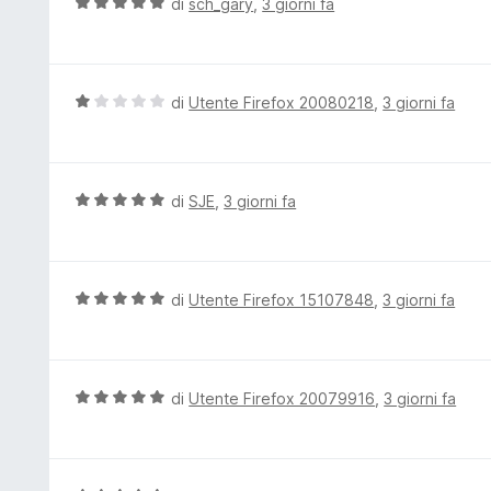
V
di
sch_gary
,
3 giorni fa
a
a
1
l
s
u
u
t
V
di
Utente Firefox 20080218
,
3 giorni fa
5
a
a
t
l
a
u
5
t
V
di
SJE
,
3 giorni fa
s
a
a
u
t
l
5
a
u
1
t
V
di
Utente Firefox 15107848
,
3 giorni fa
s
a
a
u
t
l
5
a
u
5
t
V
di
Utente Firefox 20079916
,
3 giorni fa
s
a
a
u
t
l
5
a
u
5
t