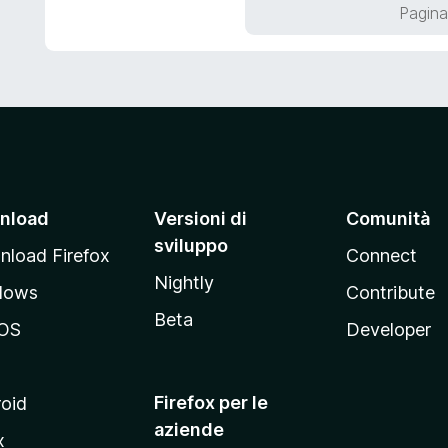
t
Pagina
5
a
5
s
u
5
nload
Versioni di
Comunità
sviluppo
load Firefox
Connect
Nightly
dows
Contribute
Beta
OS
Developer
Firefox per le
oid
aziende
x