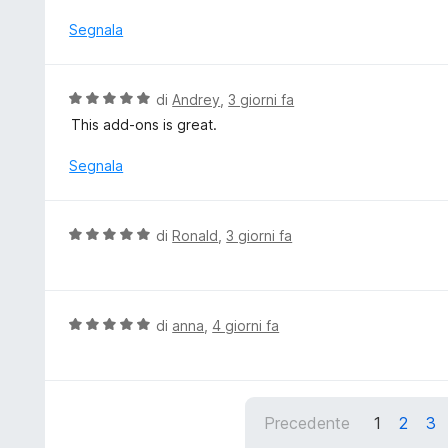
l
s
u
Segnala
u
t
5
a
t
V
di
Andrey
,
3 giorni fa
a
a
This add-ons is great.
5
l
s
u
Segnala
u
t
5
a
t
V
di
Ronald
,
3 giorni fa
a
a
5
l
s
u
u
t
V
di
anna
,
4 giorni fa
5
a
a
t
l
a
u
5
t
Precedente
1
2
3
s
a
u