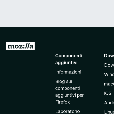
V
a
Componenti
Dow
i
aggiuntivi
Down
a
Informazioni
l
Win
l
Blog sui
mac
a
componenti
p
iOS
aggiuntivi per
a
Firefox
Andr
g
Laboratorio
Linu
i