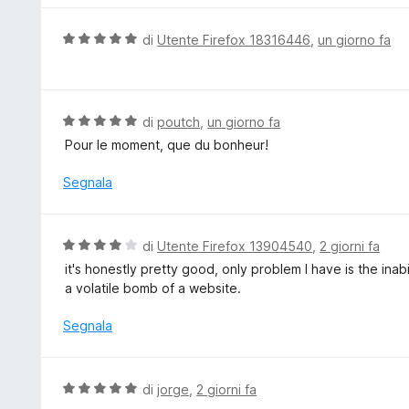
s
u
u
t
V
di
Utente Firefox 18316446
,
un giorno fa
5
a
a
t
l
a
u
5
t
V
di
poutch
,
un giorno fa
s
a
a
Pour le moment, que du bonheur!
u
t
l
5
a
u
Segnala
5
t
s
a
u
t
V
di
Utente Firefox 13904540
,
2 giorni fa
5
a
a
it's honestly pretty good, only problem I have is the in
5
l
a volatile bomb of a website.
s
u
u
t
Segnala
5
a
t
a
V
di
jorge
,
2 giorni fa
4
a