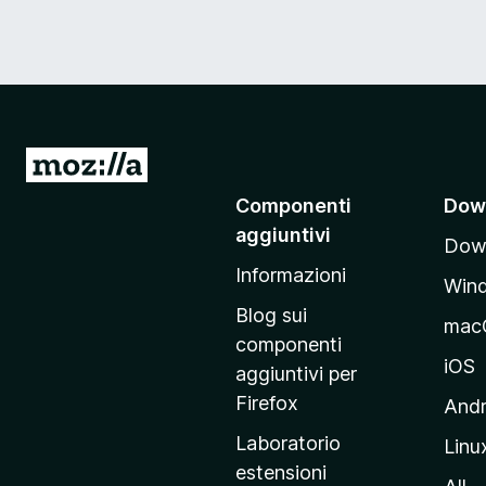
V
a
Componenti
Dow
i
aggiuntivi
Down
a
Informazioni
l
Win
l
Blog sui
mac
a
componenti
p
iOS
aggiuntivi per
a
Firefox
Andr
g
Laboratorio
Linu
i
estensioni
n