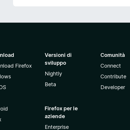
nload
Versioni di
Comunità
sviluppo
load Firefox
Connect
Nightly
dows
Contribute
Beta
OS
Developer
Firefox per le
oid
aziende
x
Enterprise