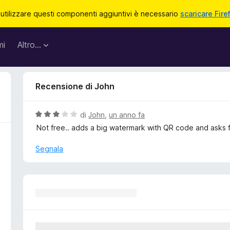
 utilizzare questi componenti aggiuntivi è necessario
scaricare Fire
mi
Altro…
Recensione di John
V
di
John
,
un anno fa
a
Not free.. adds a big watermark with QR code and asks 
l
u
Segnala
t
a
t
a
3
s
u