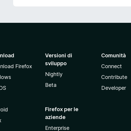
nload
Versioni di
Comunità
sviluppo
load Firefox
Connect
Nightly
dows
Contribute
Beta
OS
Developer
Firefox per le
oid
aziende
x
Enterprise