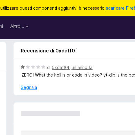
 utilizzare questi componenti aggiuntivi è necessario
scaricare Fire
mi
Altro…
Recensione di 0xdaff0f
V
di
0xdaff0f
,
un anno fa
a
ZERO! What the hell is qr code in video? yt-dlp is the bes
l
u
Segnala
t
a
t
a
1
s
u