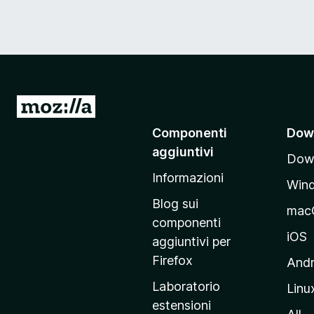
V
a
Componenti
Dow
i
aggiuntivi
Down
a
Informazioni
l
Win
l
Blog sui
mac
a
componenti
p
iOS
aggiuntivi per
a
Firefox
Andr
g
Laboratorio
Linu
i
estensioni
n