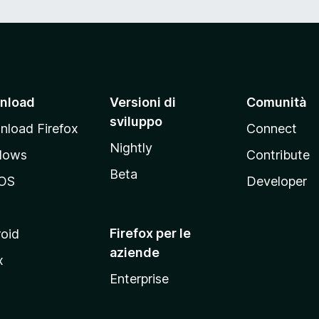
nload
Versioni di
Comunità
sviluppo
load Firefox
Connect
Nightly
dows
Contribute
Beta
OS
Developer
Firefox per le
oid
aziende
x
Enterprise