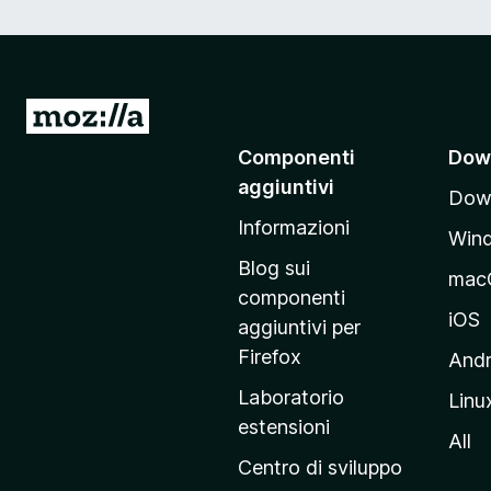
V
a
Componenti
Dow
i
aggiuntivi
Down
a
Informazioni
l
Win
l
Blog sui
mac
a
componenti
p
iOS
aggiuntivi per
a
Firefox
Andr
g
Laboratorio
Linu
i
estensioni
n
All
a
Centro di sviluppo