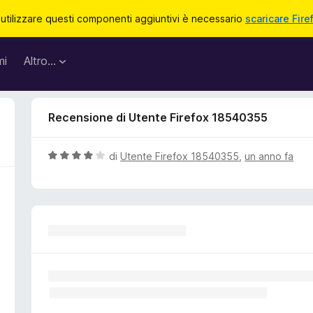
 utilizzare questi componenti aggiuntivi è necessario
scaricare Fire
mi
Altro…
Recensione di Utente Firefox 18540355
V
di
Utente Firefox 18540355
,
un anno fa
a
l
u
t
a
t
a
4
s
u