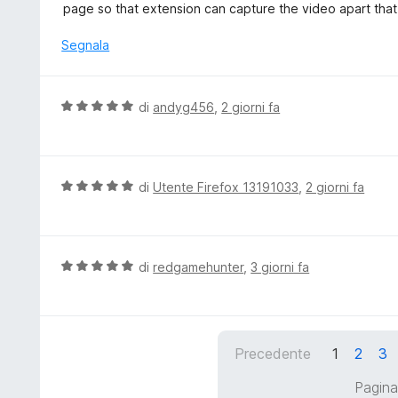
l
page so that extension can capture the video apart that 
s
u
u
t
Segnala
5
a
t
a
V
di
andyg456
,
2 giorni fa
5
a
s
l
u
u
5
t
V
di
Utente Firefox 13191033
,
2 giorni fa
a
a
t
l
a
u
5
t
V
di
redgamehunter
,
3 giorni fa
s
a
a
u
t
l
5
a
u
5
t
Precedente
1
2
3
s
a
u
t
Pagina
5
a