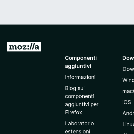
V
a
Componenti
Dow
i
aggiuntivi
Down
a
Informazioni
l
Win
l
Blog sui
mac
a
componenti
p
iOS
aggiuntivi per
a
Firefox
Andr
g
Laboratorio
Linu
i
estensioni