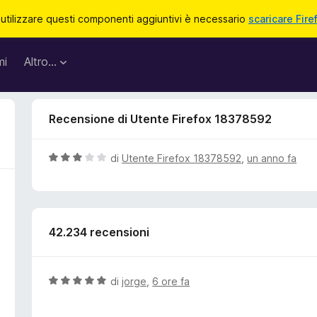
 utilizzare questi componenti aggiuntivi è necessario
scaricare Fire
mi
Altro…
Recensione di Utente Firefox 18378592
V
di
Utente Firefox 18378592
,
un anno fa
a
l
u
t
42.234 recensioni
a
t
a
3
V
di
jorge
,
6 ore fa
s
a
u
l