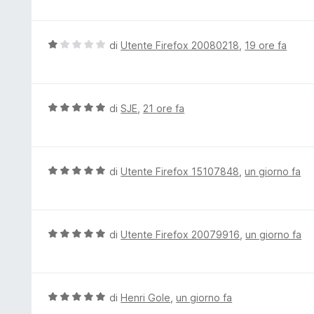
1
l
s
u
u
t
V
di
Utente Firefox 20080218
,
19 ore fa
5
a
a
t
l
a
u
5
t
V
di
SJE
,
21 ore fa
s
a
a
u
t
l
5
a
u
1
t
V
di
Utente Firefox 15107848
,
un giorno fa
s
a
a
u
t
l
5
a
u
5
t
V
di
Utente Firefox 20079916
,
un giorno fa
s
a
a
u
t
l
5
a
u
5
t
V
di
Henri Gole
,
un giorno fa
s
a
a