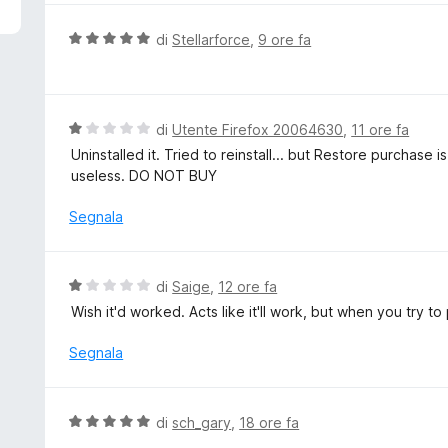
5
u
t
V
di
Stellarforce
,
9 ore fa
a
a
t
l
a
u
5
t
V
di
Utente Firefox 20064630
,
11 ore fa
s
a
a
Uninstalled it. Tried to reinstall... but Restore purchase
u
t
l
useless. DO NOT BUY
5
a
u
5
t
Segnala
s
a
u
t
5
a
V
di
Saige
,
12 ore fa
1
a
Wish it'd worked. Acts like it'll work, but when you try to 
s
l
u
u
Segnala
5
t
a
t
V
di
sch_gary
,
18 ore fa
a
a