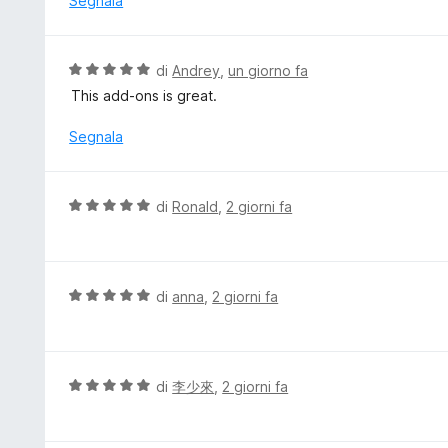
Segnala
u
t
5
a
t
V
di
Andrey
,
un giorno fa
a
a
This add-ons is great.
5
l
s
u
Segnala
u
t
5
a
t
V
di
Ronald
,
2 giorni fa
a
a
5
l
s
u
u
t
V
di
anna
,
2 giorni fa
5
a
a
t
l
a
u
5
t
V
di
李少來
,
2 giorni fa
s
a
a
u
t
l
5
a