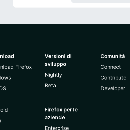
5
s
u
5
nload
Versioni di
Comunità
sviluppo
load Firefox
Connect
Nightly
dows
Contribute
Beta
OS
Developer
Firefox per le
oid
aziende
x
Enterprise