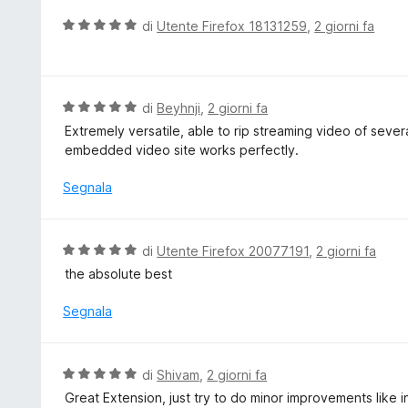
u
5
t
V
di
Utente Firefox 18131259
,
2 giorni fa
s
a
a
u
t
l
5
a
u
5
t
V
di
Beyhnji
,
2 giorni fa
s
a
a
Extremely versatile, able to rip streaming video of seve
u
t
l
embedded video site works perfectly.
5
a
u
5
t
Segnala
s
a
u
t
5
a
V
di
Utente Firefox 20077191
,
2 giorni fa
5
a
the absolute best
s
l
u
u
Segnala
5
t
a
t
V
di
Shivam
,
2 giorni fa
a
a
Great Extension, just try to do minor improvements like 
5