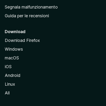
r
Segnala malfunzionamento
i
Guida per le recensioni
n
c
i
Download
p
Download Firefox
a
Windows
l
e
macOS
d
iOS
e
l
Android
s
Linux
i
All
t
o