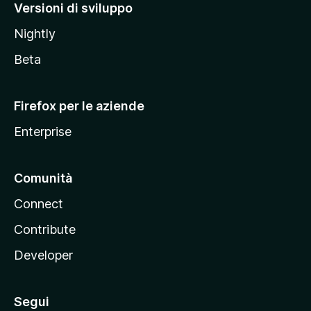
M
Versioni di sviluppo
o
Nightly
z
i
Beta
l
l
Firefox per le aziende
a
Enterprise
Comunità
Connect
Contribute
Developer
Segui