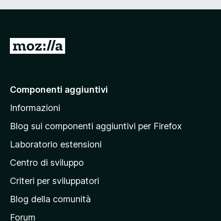
V
a
i
a
Componenti aggiuntivi
l
Informazioni
l
a
Blog sui componenti aggiuntivi per Firefox
p
Laboratorio estensioni
a
Centro di sviluppo
g
i
Criteri per sviluppatori
n
Blog della comunità
a
p
Forum