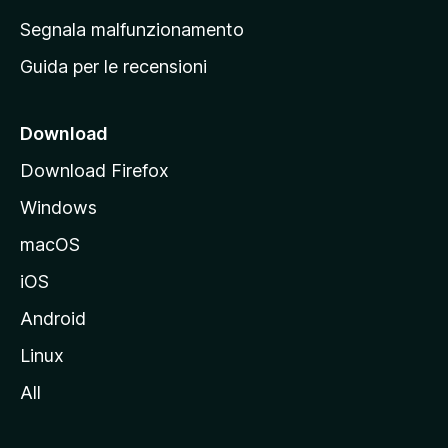
r
Segnala malfunzionamento
i
Guida per le recensioni
n
c
i
Download
p
Download Firefox
a
Windows
l
e
macOS
d
iOS
e
l
Android
s
Linux
i
All
t
o