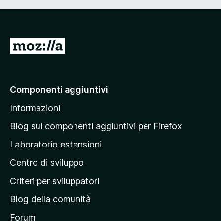
V
a
i
a
Componenti aggiuntivi
l
Informazioni
l
a
Blog sui componenti aggiuntivi per Firefox
p
Laboratorio estensioni
a
Centro di sviluppo
g
i
Criteri per sviluppatori
n
Blog della comunità
a
p
Forum