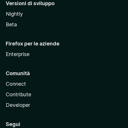
M
Versioni di sviluppo
o
Nightly
z
i
Beta
l
l
Firefox per le aziende
a
Enterprise
Comunità
Connect
Contribute
Developer
Segui