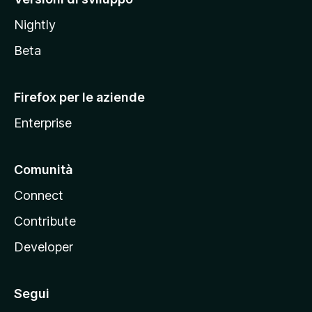
o
Nightly
z
i
Beta
l
l
Firefox per le aziende
a
Enterprise
Comunità
Connect
Contribute
Developer
Segui