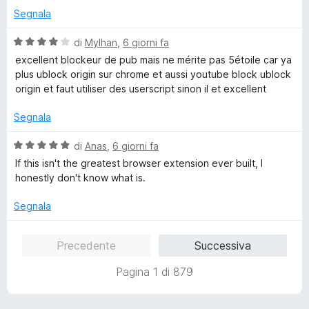
a
u
Segnala
1
5
s
V
di
Mylhan
,
6 giorni fa
u
a
excellent blockeur de pub mais ne mérite pas 5étoile car ya
5
l
plus ublock origin sur chrome et aussi youtube block ublock
u
origin et faut utiliser des userscript sinon il et excellent
t
a
Segnala
t
a
V
di
Anas
,
6 giorni fa
4
a
If this isn't the greatest browser extension ever built, I
s
l
honestly don't know what is.
u
u
5
t
Segnala
a
t
Precedente
Successiva
a
5
Pagina 1 di 879
s
u
5