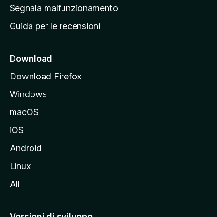
r
Segnala malfunzionamento
i
Guida per le recensioni
n
c
i
Download
p
Download Firefox
a
Windows
l
e
macOS
d
iOS
e
l
Android
s
Linux
i
All
t
o
M
Versioni di sviluppo