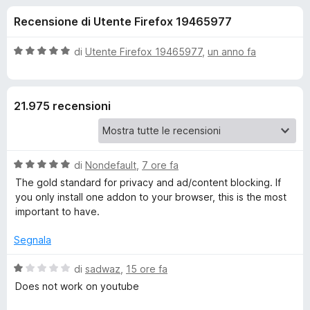
i
8
i
Recensione di Utente Firefox 19465977
s
v
o
u
i
5
V
di
Utente Firefox 19465977
,
un anno fa
p
n
a
e
l
u
r
i
21.975 recensioni
t
F
a
i
p
t
r
a
e
V
e
di
Nondefault
,
7 ore fa
5
f
a
s
The gold standard for privacy and ad/content blocking. If
l
o
u
you only install one addon to your browser, this is the most
r
u
5
x
important to have.
t
u
a
Segnala
t
B
a
V
di
sadwaz
,
15 ore fa
5
a
Does not work on youtube
s
l
l
u