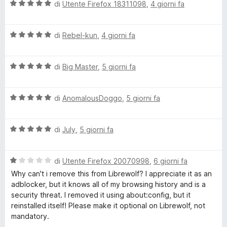
u
V
di
Utente Firefox 18311098
,
4 giorni fa
5
a
l
V
u
di
Rebel-kun
,
4 giorni fa
a
t
l
a
V
u
di
Big Master
,
5 giorni fa
t
a
t
a
l
a
5
V
u
di
AnomalousDoggo
,
5 giorni fa
t
s
a
t
a
u
l
a
5
5
V
u
di
July
,
5 giorni fa
t
s
a
t
a
u
l
a
5
5
V
u
di
Utente Firefox 20070998
,
6 giorni fa
t
s
a
t
a
u
Why can't i remove this from Librewolf? I appreciate it as an
l
a
5
5
adblocker, but it knows all of my browsing history and is a
u
t
s
security threat. I removed it using about:config, but it
t
a
u
reinstalled itself! Please make it optional on Librewolf, not
a
5
5
mandatory.
t
s