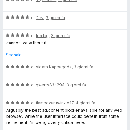
s
a
t
a
u
l
a
5
5
V
u
di
Dev
,
3 giorni fa
t
s
a
t
a
u
l
a
5
5
V
u
di
fredag
,
3 giorni fa
t
s
a
t
a
u
cannot live without it
l
a
5
5
u
t
s
Segnala
t
a
u
a
5
5
V
di
Vidath Kappagoda
,
3 giorni fa
t
s
a
a
u
l
5
5
V
u
di
qwerty834294
,
3 giorni fa
s
a
t
u
l
a
5
V
u
di
flamboyantwinkle17
,
4 giorni fa
t
a
t
a
Arguably the best ad/content blocker available for any web
l
a
5
browser. While the user interface could benefit from some
u
t
s
refinement, I’m being overly critical here.
t
a
u