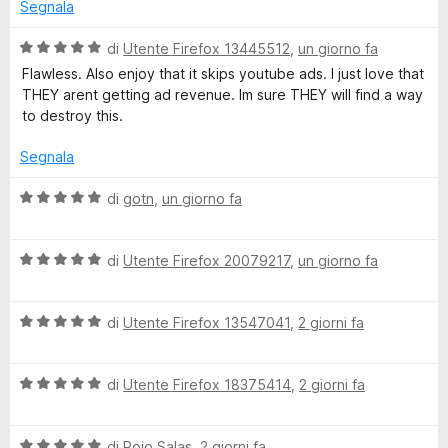
u
Segnala
5
t
o
a
V
di
Utente Firefox 13445512
,
un giorno fa
t
a
Flawless. Also enjoy that it skips youtube ads. I just love that
c
a
l
THEY arent getting ad revenue. Im sure THEY will find a way
1
u
to destroy this.
k
s
t
u
a
Segnala
5
t
O
a
V
di
gotn
,
un giorno fa
5
a
r
s
l
u
V
u
di
Utente Firefox 20079217
,
un giorno fa
i
5
a
t
l
a
g
V
u
di
Utente Firefox 13547041
,
2 giorni fa
t
a
t
a
l
a
5
i
V
u
di
Utente Firefox 18375414
,
2 giorni fa
t
s
a
t
a
u
n
l
a
5
5
V
u
di
Rojo Salas
,
2 giorni fa
t