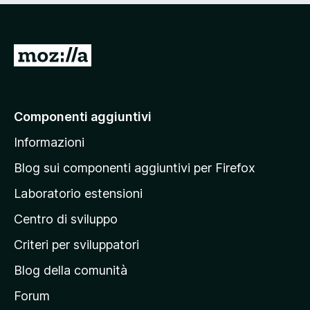
V
a
i
a
Componenti aggiuntivi
l
Informazioni
l
a
Blog sui componenti aggiuntivi per Firefox
p
Laboratorio estensioni
a
Centro di sviluppo
g
i
Criteri per sviluppatori
n
Blog della comunità
a
p
Forum