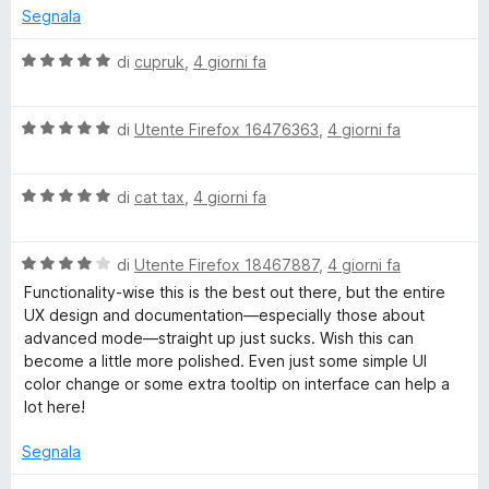
a
5
5
Segnala
t
s
a
u
V
di
cupruk
,
4 giorni fa
5
5
a
s
l
u
V
u
di
Utente Firefox 16476363
,
4 giorni fa
5
a
t
l
a
V
u
di
cat tax
,
4 giorni fa
t
a
t
a
l
a
5
V
u
di
Utente Firefox 18467887
,
4 giorni fa
t
s
a
t
a
u
Functionality-wise this is the best out there, but the entire
l
a
5
5
UX design and documentation—especially those about
u
t
s
advanced mode—straight up just sucks. Wish this can
t
a
u
become a little more polished. Even just some simple UI
a
5
5
color change or some extra tooltip on interface can help a
t
s
lot here!
a
u
4
5
Segnala
s