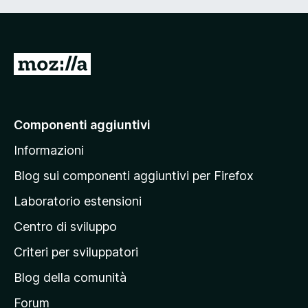
V
a
i
a
Componenti aggiuntivi
l
Informazioni
l
a
Blog sui componenti aggiuntivi per Firefox
p
Laboratorio estensioni
a
Centro di sviluppo
g
i
Criteri per sviluppatori
n
Blog della comunità
a
p
Forum