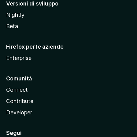
M
Versioni di sviluppo
o
Nightly
z
i
Beta
l
l
Firefox per le aziende
a
Enterprise
Comunità
Connect
Contribute
Developer
Segui