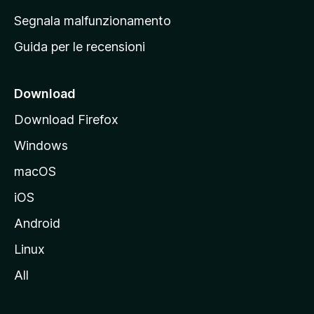
r
Segnala malfunzionamento
i
Guida per le recensioni
n
c
i
Download
p
Download Firefox
a
Windows
l
e
macOS
d
iOS
e
l
Android
s
Linux
i
All
t
o