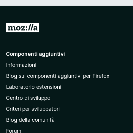
V
a
i
a
Componenti aggiuntivi
l
Informazioni
l
a
Blog sui componenti aggiuntivi per Firefox
p
Laboratorio estensioni
a
Centro di sviluppo
g
i
Criteri per sviluppatori
n
Blog della comunità
a
p
Forum