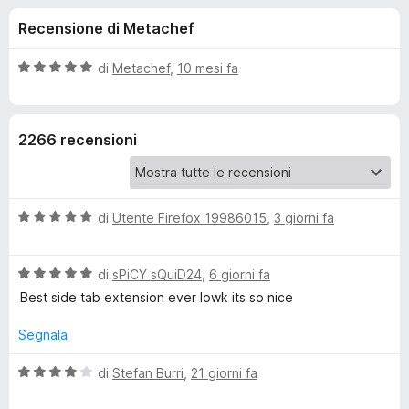
i
5
i
Recensione di Metachef
s
v
o
u
i
5
V
di
Metachef
,
10 mesi fa
p
n
a
e
l
u
r
i
2266 recensioni
t
F
a
i
p
t
r
a
e
V
e
di
Utente Firefox 19986015
,
3 giorni fa
5
f
a
s
l
o
u
r
V
u
di
sPiCY sQuiD24
,
6 giorni fa
5
x
a
t
Best side tab extension ever lowk its so nice
T
l
a
u
t
Segnala
r
t
a
a
5
V
di
Stefan Burri
,
21 giorni fa
t
s
a
e
a
u