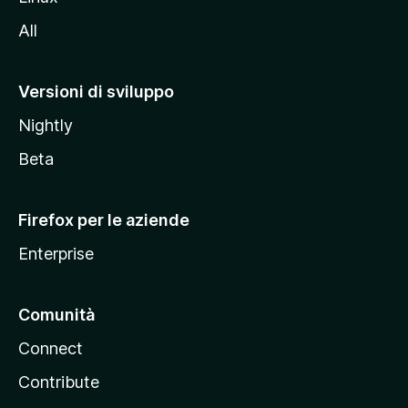
i
All
t
o
M
Versioni di sviluppo
o
Nightly
z
i
Beta
l
l
Firefox per le aziende
a
Enterprise
Comunità
Connect
Contribute