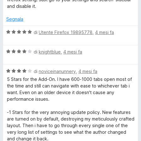
u
t
s
and disable it.
t
a
u
a
5
5
Segnala
t
s
a
u
V
di
Utente Firefox 19895778
,
4 mesi fa
5
5
a
s
l
u
V
u
di
knightblue
,
4 mesi fa
5
a
t
l
a
V
u
di
noviceinanunnery
,
4 mesi fa
t
a
t
a
5 Stars for the Add-On. I have 600-1000 tabs open most of
l
a
5
the time and still can navigate with ease to whichever tab i
u
t
s
want. Even on an older device it doesn't cause any
t
a
u
performance issues.
a
4
5
t
s
-1 Stars for the very annoying update policy. New features
a
u
are turned on by default, destroying my meticulously crafted
4
5
layout. Then i have to go through every single one of the
s
very long list of settings to see what the author changed
u
and change it back.