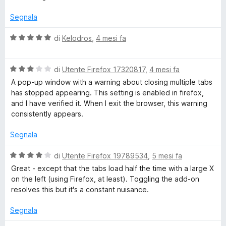
5
Segnala
V
di
Kelodros
,
4 mesi fa
a
l
V
u
di
Utente Firefox 17320817
,
4 mesi fa
a
t
A pop-up window with a warning about closing multiple tabs
l
a
has stopped appearing. This setting is enabled in firefox,
u
t
and I have verified it. When I exit the browser, this warning
t
a
consistently appears.
a
5
t
s
Segnala
a
u
3
5
V
di
Utente Firefox 19789534
,
5 mesi fa
s
a
Great - except that the tabs load half the time with a large X
u
l
on the left (using Firefox, at least). Toggling the add-on
5
u
resolves this but it's a constant nuisance.
t
a
Segnala
t