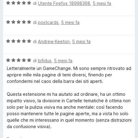
a
V
di
Utente Firefox 18998368
,
5 mesi fa
4
a
s
l
u
V
u
di
postcards
,
5 mesi fa
5
a
t
l
a
V
u
di
Andrew Keeton
,
5 mesi fa
t
a
t
a
l
a
5
V
u
di
bifidus
,
5 mesi fa
t
s
a
t
a
u
Letteralmente un GameChange. Mi sono sempre ritrovato ad
l
a
5
5
apripre mille mila pagine di temi diversi, finendo per
u
t
s
confondermi nel caos della barra dei siti aperti.
t
a
u
a
5
5
Questa estensione mi ha aiutato ad ordinare, ha un ottimo
t
s
impatto visivo, la divisione in Cartelle tematiche è ottima non
a
u
solo per la pulizia visiva ma anche mentale: così facendo
5
5
posso mantenere tutte le pagine aperte, ma a vista ho solo
s
quelle che mi interessano in quel momento (senza distrazioni
u
da confusione visiva).
5