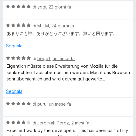
l
5
5
V
u
di
yogi
,
22 giorni fa
e
s
a
t
u
l
a
S
5
V
u
di
M・M
,
24 giorni fa
t
a
t
a
あまりにも神。ありがとうございます。無いと困ります。
l
t
a
4
u
t
s
Segnala
t
a
u
y
a
5
5
V
di
bege1
,
un mese fa
t
s
a
Eigentlich müsste diese Erweiterung von Mozilla für die
l
a
u
l
senkrechten Tabs übernommen werden. Macht das Browsen
5
5
u
sehr übersichtlich und wird extrem gut gewartet.
e
s
t
u
a
Segnala
5
t
T
a
V
di
puru
,
un mese fa
5
a
a
s
l
u
V
u
di
Jeremiah Perez
,
2 mesi fa
b
5
a
t
Excellent work by the developers. This has been part of my
l
a