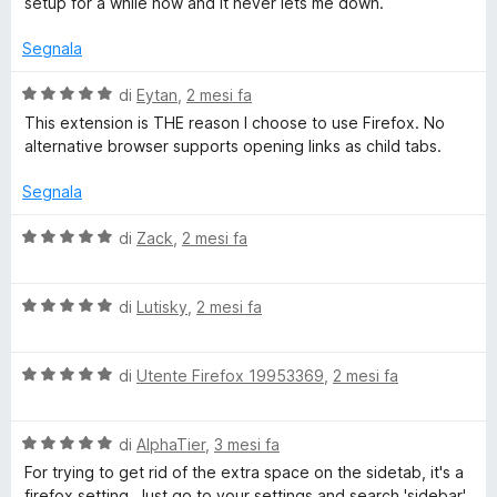
setup for a while now and it never lets me down.
u
t
t
a
Segnala
a
5
t
s
V
di
Eytan
,
2 mesi fa
a
u
a
This extension is THE reason I choose to use Firefox. No
4
5
l
alternative browser supports opening links as child tabs.
s
u
u
t
Segnala
5
a
t
V
di
Zack
,
2 mesi fa
a
a
5
l
s
V
u
di
Lutisky
,
2 mesi fa
u
a
t
5
l
a
V
u
di
Utente Firefox 19953369
,
2 mesi fa
t
a
t
a
l
a
5
V
u
di
AlphaTier
,
3 mesi fa
t
s
a
t
a
u
For trying to get rid of the extra space on the sidetab, it's a
l
a
5
5
firefox setting. Just go to your settings and search 'sidebar'