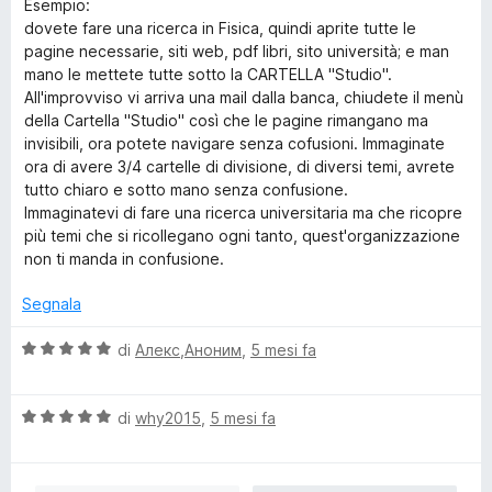
Esempio:
dovete fare una ricerca in Fisica, quindi aprite tutte le
pagine necessarie, siti web, pdf libri, sito università; e man
mano le mettete tutte sotto la CARTELLA "Studio".
All'improvviso vi arriva una mail dalla banca, chiudete il menù
della Cartella "Studio" così che le pagine rimangano ma
invisibili, ora potete navigare senza cofusioni. Immaginate
ora di avere 3/4 cartelle di divisione, di diversi temi, avrete
tutto chiaro e sotto mano senza confusione.
Immaginatevi di fare una ricerca universitaria ma che ricopre
più temi che si ricollegano ogni tanto, quest'organizzazione
non ti manda in confusione.
Segnala
V
di
Алекс,Аноним
,
5 mesi fa
a
l
V
u
di
why2015
,
5 mesi fa
a
t
l
a
u
t