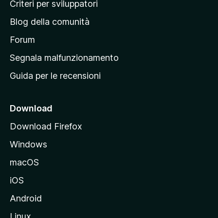
i
Criteri per sviluppatori
n
Blog della comunità
a
p
Forum
r
Segnala malfunzionamento
i
Guida per le recensioni
n
c
i
Download
p
Download Firefox
a
Windows
l
e
macOS
d
iOS
e
l
Android
s
Linux