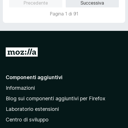
Precedente
Successiva
t
a
a
5
Pagina 1 di 91
t
s
a
u
5
5
s
u
5
V
a
i
a
Componenti aggiuntivi
l
Informazioni
l
a
Blog sui componenti aggiuntivi per Firefox
p
Laboratorio estensioni
a
Centro di sviluppo
g