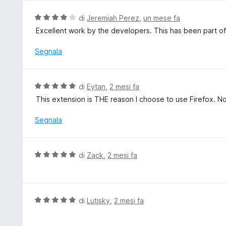
u
5
t
V
di
Jeremiah Perez
,
un mese fa
a
a
Excellent work by the developers. This has been part of
t
l
a
u
Segnala
5
t
s
a
u
t
V
di
Eytan
,
2 mesi fa
5
a
a
This extension is THE reason I choose to use Firefox. No
4
l
s
u
Segnala
u
t
5
a
t
V
di
Zack
,
2 mesi fa
a
a
5
l
s
u
u
t
V
di
Lutisky
,
2 mesi fa
5
a
a
t
l