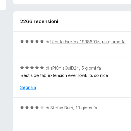
5
2266 recensioni
V
di
Utente Firefox 19986015
,
un giorno fa
a
l
u
t
V
di
sPiCY sQuiD24
,
5 giorni fa
a
a
Best side tab extension ever lowk its so nice
t
l
a
u
Segnala
5
t
s
a
u
t
V
di
Stefan Burri
,
19 giorni fa
5
a
a
5
l
s
u
u