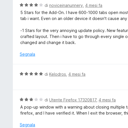
5
t
V
di
noviceinanunnery
,
4 mesi fa
s
a
a
5 Stars for the Add-On. I have 600-1000 tabs open most 
u
t
l
tab i want. Even on an older device it doesn't cause an
5
a
u
4
t
-1 Stars for the very annoying update policy. New featu
s
a
crafted layout. Then i have to go through every single on
u
t
changed and change it back.
5
a
4
Segnala
s
u
5
V
di
Kelodros
,
4 mesi fa
a
l
u
t
V
di
Utente Firefox 17320817
,
4 mesi fa
a
a
A pop-up window with a warning about closing multiple t
t
l
firefox, and I have verified it. When I exit the browser, 
a
u
5
t
Segnala
s