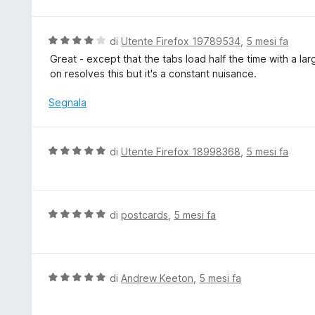
a
u
t
5
a
V
di
Utente Firefox 19789534
,
5 mesi fa
3
a
Great - except that the tabs load half the time with a lar
s
l
on resolves this but it's a constant nuisance.
u
u
5
t
Segnala
a
t
a
V
di
Utente Firefox 18998368
,
5 mesi fa
4
a
s
l
u
u
5
t
V
di
postcards
,
5 mesi fa
a
a
t
l
a
u
5
t
V
di
Andrew Keeton
,
5 mesi fa
s
a
a
u
t
l
5