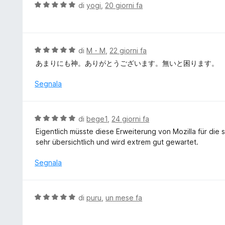
t
V
di
yogi
,
20 giorni fa
5
a
a
t
l
a
u
4
t
V
di
M・M
,
22 giorni fa
s
a
a
あまりにも神。ありがとうございます。無いと困ります。
u
t
l
5
a
u
Segnala
5
t
s
a
u
t
V
di
bege1
,
24 giorni fa
5
a
a
Eigentlich müsste diese Erweiterung von Mozilla für 
5
l
sehr übersichtlich und wird extrem gut gewartet.
s
u
u
t
Segnala
5
a
t
a
V
di
puru
,
un mese fa
5
a
s
l
u