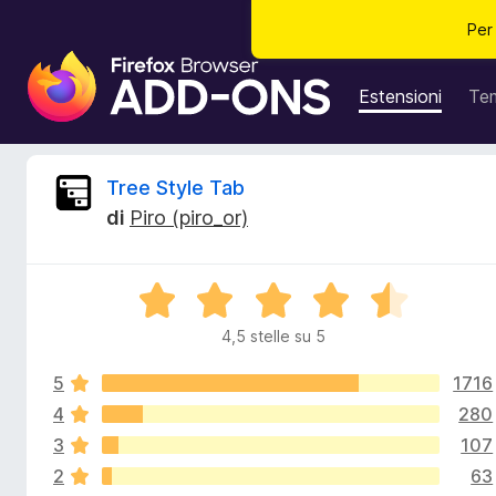
Per
C
o
Estensioni
Te
m
p
o
R
Tree Style Tab
n
di
Piro (piro_or)
e
e
n
t
c
V
i
a
a
4,5 stelle su 5
e
l
g
u
g
5
1716
t
n
i
a
4
280
t
u
3
107
s
a
n
2
63
4
t