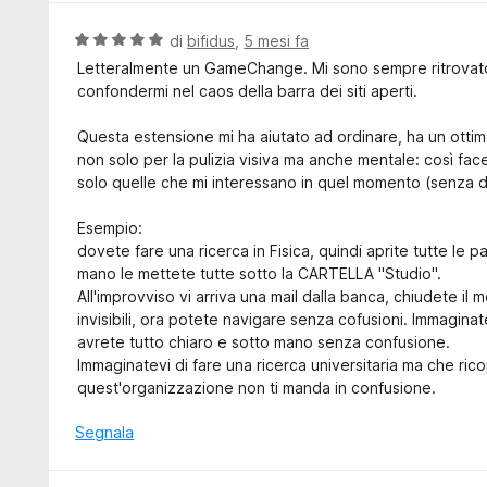
a
u
5
t
V
di
bifidus
,
5 mesi fa
s
a
a
Letteralmente un GameChange. Mi sono sempre ritrovato a
u
t
l
confondermi nel caos della barra dei siti aperti.
5
a
u
5
t
Questa estensione mi ha aiutato ad ordinare, ha un ottimo
s
a
non solo per la pulizia visiva ma anche mentale: così fa
u
t
solo quelle che mi interessano in quel momento (senza di
5
a
5
Esempio:
s
dovete fare una ricerca in Fisica, quindi aprite tutte le pa
u
mano le mettete tutte sotto la CARTELLA "Studio".
5
All'improvviso vi arriva una mail dalla banca, chiudete il
invisibili, ora potete navigare senza cofusioni. Immaginate
avrete tutto chiaro e sotto mano senza confusione.
Immaginatevi di fare una ricerca universitaria ma che rico
quest'organizzazione non ti manda in confusione.
Segnala