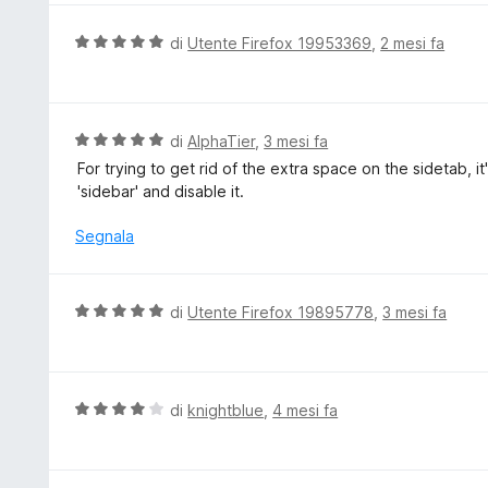
a
u
5
t
V
di
Utente Firefox 19953369
,
2 mesi fa
s
a
a
u
t
l
5
a
u
5
t
V
di
AlphaTier
,
3 mesi fa
s
a
a
For trying to get rid of the extra space on the sidetab, it
u
t
l
'sidebar' and disable it.
5
a
u
5
t
Segnala
s
a
u
t
5
a
V
di
Utente Firefox 19895778
,
3 mesi fa
5
a
s
l
u
u
5
t
V
di
knightblue
,
4 mesi fa
a
a
t
l
a
u