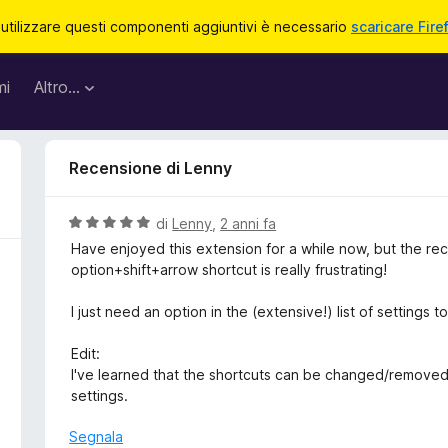
 utilizzare questi componenti aggiuntivi è necessario
scaricare Fire
mi
Altro…
Recensione di Lenny
V
di
Lenny
,
2 anni fa
a
Have enjoyed this extension for a while now, but the rec
l
option+shift+arrow shortcut is really frustrating!
u
t
I just need an option in the (extensive!) list of settings t
a
t
Edit:
a
I've learned that the shortcuts can be changed/removed
5
settings.
s
u
Segnala