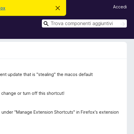
Accedi
fox
C
h
i
C
u
C
d
e
e
i
r
r
q
c
u
c
a
e
a
s
t
o
a
v
ent update that is "stealing" the macos default
v
i
s
o
o change or turn off this shortcut!
 under "Manage Extension Shortcuts" in Firefox's extension