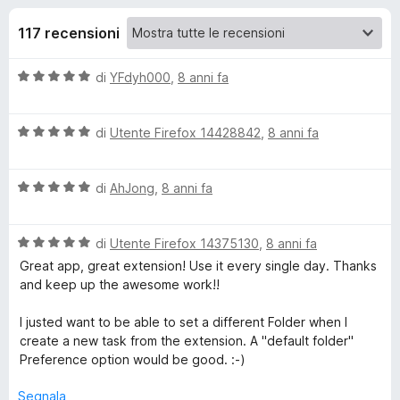
i
u
i
5
117 recensioni
v
o
i
V
di
YFdyh000
,
8 anni fa
p
n
a
e
l
r
i
V
u
di
Utente Firefox 14428842
,
8 anni fa
F
a
t
i
l
p
a
r
V
u
di
AhJong
,
8 anni fa
t
a
t
a
e
e
l
a
5
f
V
u
di
Utente Firefox 14375130
,
8 anni fa
t
s
o
r
a
t
a
u
Great app, great extension! Use it every single day. Thanks
x
l
a
5
5
and keep up the awesome work!!
T
u
t
s
t
a
u
I justed want to be able to set a different Folder when I
a
5
5
create a new task from the extension. A "default folder"
i
t
s
Preference option would be good. :-)
a
u
c
5
5
Segnala