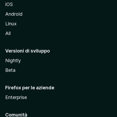
iOS
e
l
Android
s
Linux
i
All
t
o
M
Versioni di sviluppo
o
Nightly
z
i
Beta
l
l
Firefox per le aziende
a
Enterprise
Comunità