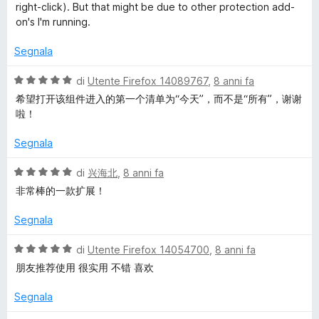
a
u
right-click). But that might be due to other protection add-
4
5
on's I'm running.
s
u
Segnala
5
V
di
Utente Firefox 14089767
,
8 anni fa
a
希望打开该组件进入的第一个清单为“今天”，而不是“所有”，谢谢
l
啦！
u
t
Segnala
a
t
V
di
兴海北
,
8 anni fa
a
a
非常棒的一款扩展！
5
l
s
u
Segnala
u
t
5
a
V
di
Utente Firefox 14054700
,
8 anni fa
t
a
朋友推荐使用 很实用 不错 喜欢
a
l
5
u
Segnala
s
t