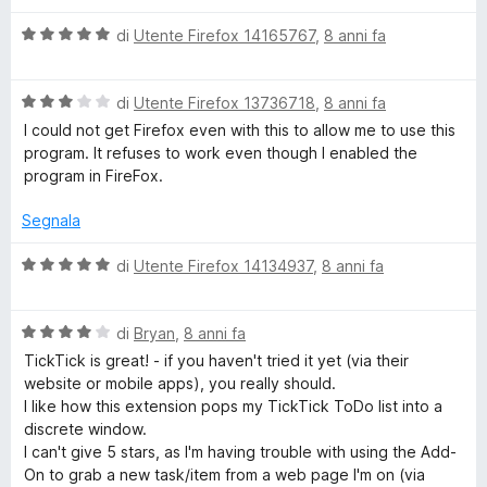
t
u
5
V
di
Utente Firefox 14165767
,
8 anni fa
&
a
l
V
R
u
di
Utente Firefox 13736718
,
8 anni fa
a
t
I could not get Firefox even with this to allow me to use this
l
a
program. It refuses to work even though I enabled the
e
u
t
program in FireFox.
t
a
m
a
5
Segnala
t
s
i
a
u
V
di
Utente Firefox 14134937
,
8 anni fa
3
5
a
s
l
n
u
V
u
di
Bryan
,
8 anni fa
5
a
t
TickTick is great! - if you haven't tried it yet (via their
d
l
a
website or mobile apps), you really should.
u
t
I like how this extension pops my TickTick ToDo list into a
e
t
a
discrete window.
a
5
I can't give 5 stars, as I'm having trouble with using the Add-
r
t
s
On to grab a new task/item from a web page I'm on (via