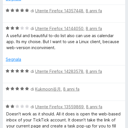
s
k
u
V
di
Utente Firefox 14357448
,
8 anni fa
5
a
T
l
V
u
di
Utente Firefox 14144050
,
8 anni fa
a
t
A useful and beautiful to-do list also can use as calendar
i
l
a
app. Its my choise. But I want to use a Linux client, because
u
t
web-version inconvinient.
c
t
a
a
5
Segnala
k
t
s
a
u
V
di
Utente Firefox 14283578
,
8 anni fa
3
5
a
-
s
l
u
V
u
di
Kukmoon谷月
,
8 anni fa
T
5
a
t
l
a
o
V
u
di
Utente Firefox 13559869
,
8 anni fa
t
a
t
a
Doesn't work as it should. All it does is open the web-based
d
l
a
5
inbox of your TickTick account. It doesn't take the link of
u
t
s
your current page and create a task pop-up for you to fill