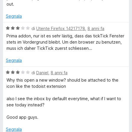
t
a
u
out.
o
a
5
5
t
s
Segnala
&
a
u
2
5
V
di
Utente Firefox 14217178
,
8 anni fa
T
s
a
Prima addon, nur ist es sehr lästig, dass das tickTick Fenster
u
l
stets im Vordergrund bleibt. Um den browser zu benutzen,
5
a
u
muss ich daher TickTick zuerst schliessen...
t
a
Segnala
s
t
a
V
di
Daniel
,
8 anni fa
k
3
a
Why this open a new window? should be attached to the
s
l
icon like the todoist extension
L
u
u
5
t
also I see the inbox by defaullt everytime, what if I want to
i
a
see today instead?
t
a
Good app guys.
s
3
s
Segnala