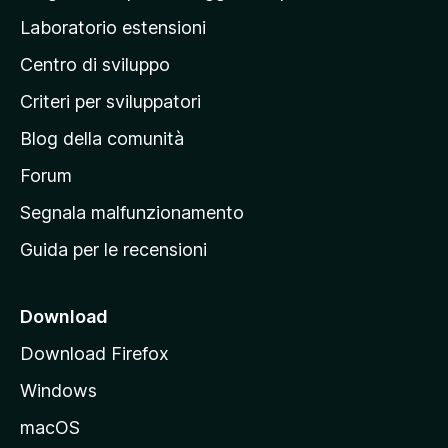
p
Laboratorio estensioni
a
Centro di sviluppo
g
i
Criteri per sviluppatori
n
Blog della comunità
a
p
Forum
r
Segnala malfunzionamento
i
Guida per le recensioni
n
c
i
Download
p
Download Firefox
a
Windows
l
e
macOS
d