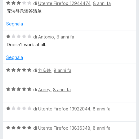
u
a
V
di
Utente Firefox 12944474
,
8 anni fa
5
t
a
无法登录滴答清单
a
l
5
u
Segnala
s
t
u
a
V
di
Antonio
,
8 anni fa
5
t
a
Doesn't work at all.
a
l
3
u
Segnala
s
t
u
a
V
di
刘庆峰
,
8 anni fa
5
t
a
a
l
1
V
u
di
Aorey
,
8 anni fa
s
a
t
u
l
a
5
V
u
di
Utente Firefox 13922044
,
8 anni fa
t
a
t
a
l
a
5
V
u
di
Utente Firefox 13836348
,
8 anni fa
t
s
a
t
a
u