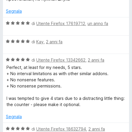
5
5
l
s
s
u
Segnala
u
t
h
5
a
V
di
Utente Firefox 17619712
,
un anno fa
t
a
a
l
5
V
u
di
Kay
,
2 anni fa
s
a
t
u
l
a
5
V
u
di
Utente Firefox 13342662
,
2 anni fa
t
a
t
a
Perfect, at least for my needs, 5 stars.
l
a
5
+ No interval limitations as with other similar addons.
u
t
s
+ No nonsense features.
t
a
u
+ No nonsense permissions.
a
5
5
t
s
I was tempted to give 4 stars due to a distracting little thing:
a
u
the counter - please make it optional.
5
5
s
Segnala
u
5
V
di
Utente Firefox 18632794
,
2 anni fa