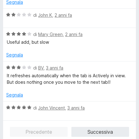
t
Segnala
5
a
t
V
di
John K
,
2 anni fa
a
a
1
l
s
V
u
di
Mary Green
,
2 anni fa
u
a
t
Useful add, but slow
5
l
a
u
t
Segnala
t
a
a
2
V
di
BV
,
3 anni fa
t
s
a
It refreshes automatically when the tab is Actively in view.
a
u
l
But does nothing once you move to the next tab!!
4
5
u
s
t
Segnala
u
a
5
t
V
di
John Vincent
,
3 anni fa
a
a
3
l
s
u
Precedente
Successiva
u
t