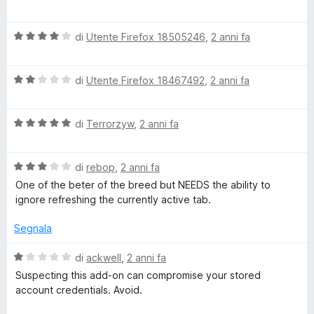
5
t
a
a
l
1
V
u
di
Utente Firefox 18505246
,
2 anni fa
s
a
t
u
l
a
5
V
u
di
Utente Firefox 18467492
,
2 anni fa
t
a
t
a
l
a
5
V
u
di
Terrorzyw
,
2 anni fa
t
s
a
t
a
u
l
a
4
5
V
u
di
rebop
,
2 anni fa
t
s
a
t
a
u
One of the beter of the breed but NEEDS the ability to
l
a
2
5
ignore refreshing the currently active tab.
u
t
s
t
a
u
Segnala
a
5
5
t
s
V
di
ackwell
,
2 anni fa
a
u
a
Suspecting this add-on can compromise your stored
3
5
l
account credentials. Avoid.
s
u
u