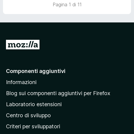
5
a
Pagina 1 di 11
t
a
5
s
u
5
V
a
i
a
Componenti aggiuntivi
l
Informazioni
l
a
Blog sui componenti aggiuntivi per Firefox
p
Laboratorio estensioni
a
Centro di sviluppo
g
i
Criteri per sviluppatori
n