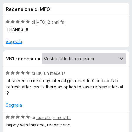
i
8
i
Recensione di MFG
s
v
o
u
i
5
V
di
MFG
,
2 anni fa
p
n
a
THANKS !!!
e
l
u
r
Segnala
i
t
F
a
i
p
261 recensioni
t
r
a
e
e
5
V
di
DK
,
un mese fa
f
s
a
observed on next day interval got reset to 0 and no Tab
o
u
r
l
refresh after this. Is there an option to save refresh interval
5
x
u
?
t
T
a
Segnala
t
a
a
V
di
taariel2
,
5 mesi fa
5
a
happy with this one, recommend
b
s
l