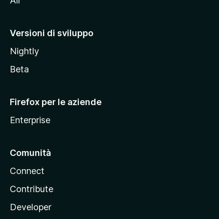
All
t
o
M
Versioni di sviluppo
o
Nightly
z
i
Beta
l
l
Firefox per le aziende
a
Enterprise
Comunità
Connect
Contribute
Developer