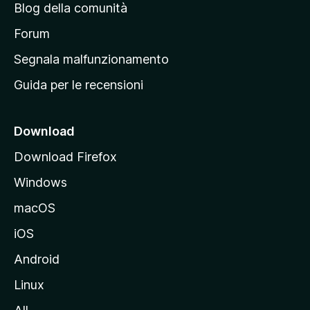
Blog della comunità
a
p
Forum
r
Segnala malfunzionamento
i
Guida per le recensioni
n
c
i
Download
p
Download Firefox
a
Windows
l
e
macOS
d
iOS
e
l
Android
s
Linux
i