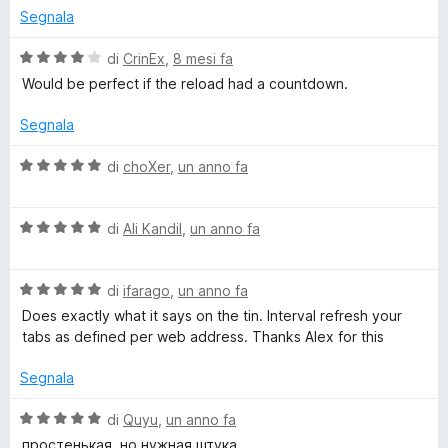
u
u
Segnala
A
5
t
a
V
di
CrinEx
,
8 mesi fa
t
u
a
Would be perfect if the reload had a countdown.
a
l
5
u
Segnala
t
s
t
u
a
V
di
choXer
,
un anno fa
o
5
t
a
a
l
R
4
V
u
di
Ali Kandil
,
un anno fa
s
a
t
u
l
e
a
5
V
u
di
ifarago
,
un anno fa
t
a
t
a
Does exactly what it says on the tin. Interval refresh your
f
l
a
5
tabs as defined per web address. Thanks Alex for this
u
t
s
r
t
a
u
Segnala
a
5
5
e
t
s
V
di
Quyu
,
un anno fa
a
u
a
простенькая, но нужная штука