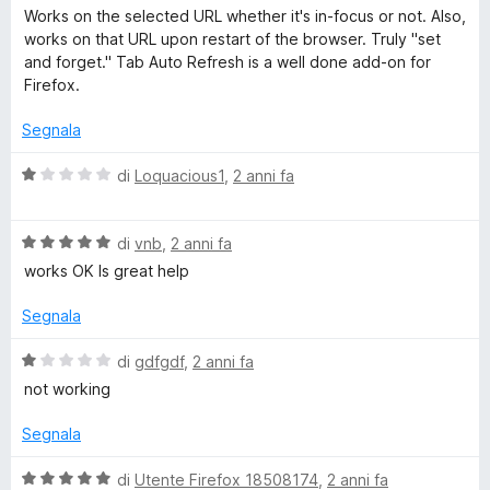
a
Works on the selected URL whether it's in-focus or not. Also,
l
works on that URL upon restart of the browser. Truly "set
u
and forget." Tab Auto Refresh is a well done add-on for
t
Firefox.
a
t
Segnala
a
5
V
di
Loquacious1
,
2 anni fa
s
a
u
l
5
V
u
di
vnb
,
2 anni fa
a
t
works OK Is great help
l
a
u
t
Segnala
t
a
a
1
V
di
gdfgdf
,
2 anni fa
t
s
a
not working
a
u
l
5
5
u
Segnala
s
t
u
a
V
di
Utente Firefox 18508174
,
2 anni fa