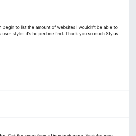
 begin to list the amount of websites I wouldn't be able to
s user-styles it's helped me find. Thank you so much Stylus
ube. Got the script from a Linus tech page, Youtube next