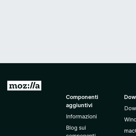
V
a
Componenti
Dow
i
aggiuntivi
Down
a
Informazioni
l
Win
l
Blog sui
mac
a
componenti