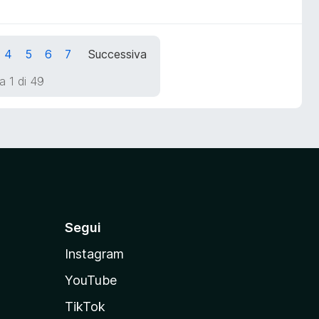
4
5
6
7
Successiva
a 1 di 49
Segui
Instagram
YouTube
TikTok