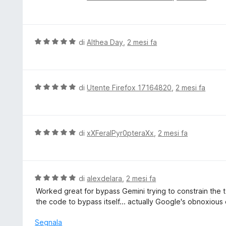
a
a
t
l
a
u
5
t
V
di
Althea Day
,
2 mesi fa
s
a
a
u
t
l
5
a
u
1
t
V
di
Utente Firefox 17164820
,
2 mesi fa
s
a
a
u
t
l
5
a
u
5
t
V
di
xXFeralPyr0pteraXx
,
2 mesi fa
s
a
a
u
t
l
5
a
u
5
t
V
di
alexdelara
,
2 mesi fa
s
a
a
Worked great for bypass Gemini trying to constrain the 
u
t
l
the code to bypass itself... actually Google's obnoxious
5
a
u
5
t
Segnala