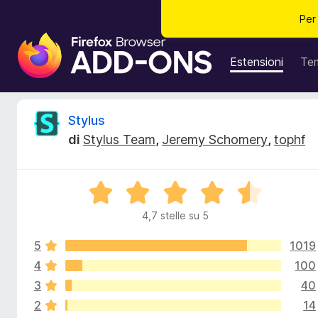
Per
C
o
Estensioni
Te
m
p
o
R
Stylus
n
di
Stylus Team
,
Jeremy Schomery
,
tophf
e
e
n
t
c
V
i
a
a
4,7 stelle su 5
e
l
g
u
g
5
1019
t
n
i
a
4
100
t
u
3
40
s
a
n
2
14
4
t