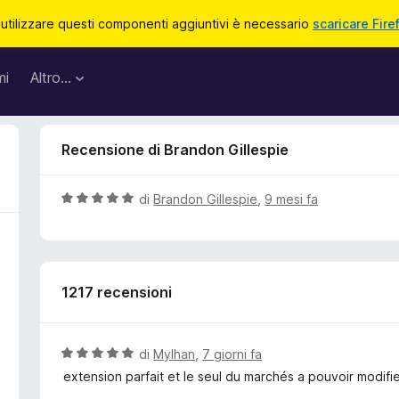
 utilizzare questi componenti aggiuntivi è necessario
scaricare Fire
mi
Altro…
Recensione di Brandon Gillespie
V
di
Brandon Gillespie
,
9 mesi fa
a
l
u
t
1217 recensioni
a
t
a
5
V
di
Mylhan
,
7 giorni fa
s
a
extension parfait et le seul du marchés a pouvoir modifi
u
l