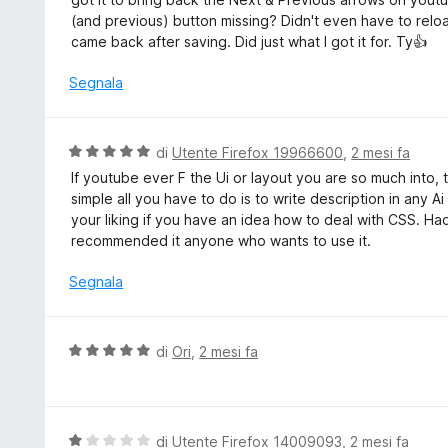
u
t
l
(and previous) button missing? Didn't even have to relo
5
a
u
came back after saving. Did just what I got it for. Ty👍
5
t
s
a
Segnala
u
t
5
a
5
V
di
Utente Firefox 19966600
,
2 mesi fa
s
a
If youtube ever F the Ui or layout you are so much into, th
u
l
simple all you have to do is to write description in any 
5
u
your liking if you have an idea how to deal with CSS. Ha
t
recommended it anyone who wants to use it.
a
t
Segnala
a
5
s
V
di
Ori
,
2 mesi fa
u
a
5
l
u
t
V
di
Utente Firefox 14009093
,
2 mesi fa