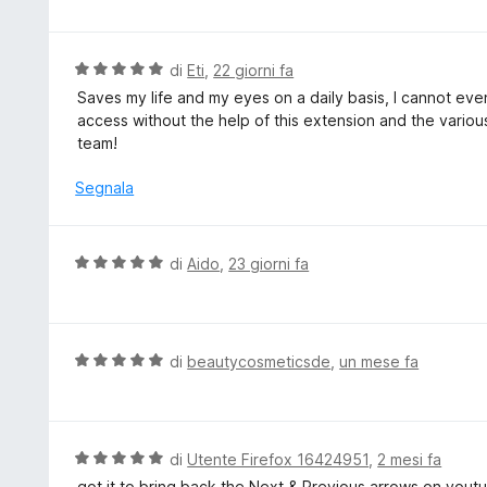
u
t
l
5
a
u
5
t
V
di
Eti
,
22 giorni fa
s
a
a
Saves my life and my eyes on a daily basis, I cannot even
u
t
l
access without the help of this extension and the variou
5
a
u
team!
5
t
s
a
Segnala
u
t
5
a
5
V
di
Aido
,
23 giorni fa
s
a
u
l
5
u
t
V
di
beautycosmeticsde
,
un mese fa
a
a
t
l
a
u
5
t
V
di
Utente Firefox 16424951
,
2 mesi fa
s
a
a
got it to bring back the Next & Previous arrows on yout