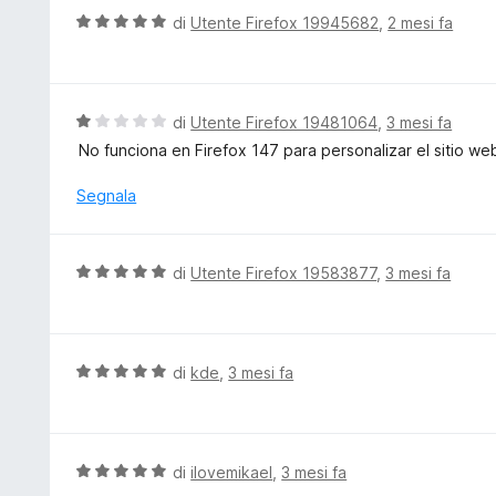
u
t
V
di
Utente Firefox 19945682
,
2 mesi fa
5
a
a
t
l
a
u
5
t
V
di
Utente Firefox 19481064
,
3 mesi fa
s
a
a
No funciona en Firefox 147 para personalizar el sitio web
u
t
l
5
a
u
Segnala
5
t
s
a
u
t
V
di
Utente Firefox 19583877
,
3 mesi fa
5
a
a
1
l
s
u
u
t
V
di
kde
,
3 mesi fa
5
a
a
t
l
a
u
5
t
V
di
ilovemikael
,
3 mesi fa
s
a
a