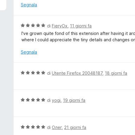
5
u
Segnala
t
a
t
V
di
FieryOx
,
11 giorni fa
a
a
I've grown quite fond of this extension after having it 
5
l
where I could appreciate the tiny details and changes
s
u
u
t
Segnala
5
a
t
a
V
di
Utente Firefox 20048187
,
18 giorni fa
5
a
s
l
u
u
5
t
V
di
yogi
,
19 giorni fa
a
a
t
l
a
u
5
t
V
di
Олег
,
21 giorni fa
s
a
a