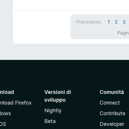
u
t
l
5
a
u
5
t
Precedente
1
2
3
s
a
u
t
Pagin
5
a
5
s
u
5
nload
Versioni di
Comunità
sviluppo
load Firefox
Connect
Nightly
dows
Contribute
Beta
OS
Developer