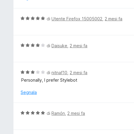
s
a
u
t
5
a
V
di
Utente Firefox 15005002
,
2 mesi fa
5
a
s
l
u
u
5
t
V
di
Daisuke
,
2 mesi fa
a
a
t
l
a
u
5
t
V
di
nitnaf10
,
2 mesi fa
s
a
a
Personally, I prefer Stylebot
u
t
l
5
a
u
Segnala
4
t
s
a
u
t
V
di
Ramón
,
2 mesi fa
5
a
a
3
l
s
u