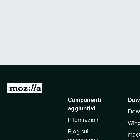
V
a
Componenti
Dow
i
aggiuntivi
Down
a
Informazioni
l
Win
l
Blog sui
mac
a
componenti