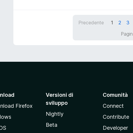
u
t
l
5
a
u
5
t
Precedente
1
2
3
s
a
u
t
Pagin
5
a
5
s
u
5
nload
Versioni di
Comunità
sviluppo
load Firefox
Connect
Nightly
dows
Contribute
Beta
OS
Developer