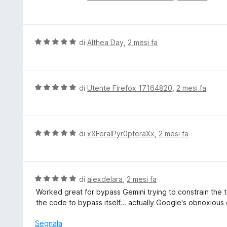
a
a
t
l
a
u
5
t
V
di
Althea Day
,
2 mesi fa
s
a
a
u
t
l
5
a
u
1
t
V
di
Utente Firefox 17164820
,
2 mesi fa
s
a
a
u
t
l
5
a
u
5
t
V
di
xXFeralPyr0pteraXx
,
2 mesi fa
s
a
a
u
t
l
5
a
u
5
t
V
di
alexdelara
,
2 mesi fa
s
a
a
Worked great for bypass Gemini trying to constrain the 
u
t
l
the code to bypass itself... actually Google's obnoxious
5
a
u
5
t
Segnala