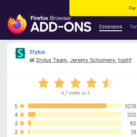
Per
C
o
Estensioni
Te
m
p
o
R
Stylus
n
di
Stylus Team
,
Jeremy Schomery
,
tophf
e
e
n
t
c
V
i
a
a
4,7 stelle su 5
e
l
g
u
g
5
1019
t
n
i
a
4
100
t
u
3
40
s
a
n
2
14
4
t