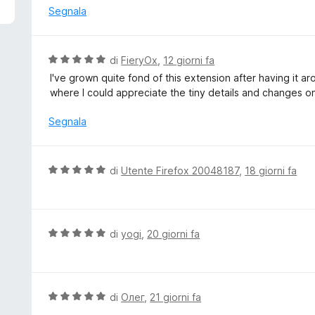
5
u
Segnala
t
a
t
V
di
FieryOx
,
12 giorni fa
a
a
I've grown quite fond of this extension after having it 
5
l
where I could appreciate the tiny details and changes
s
u
u
t
Segnala
5
a
t
a
V
di
Utente Firefox 20048187
,
18 giorni fa
5
a
s
l
u
u
5
t
V
di
yogi
,
20 giorni fa
a
a
t
l
a
u
5
t
V
di
Олег
,
21 giorni fa
s
a
a