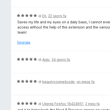
u
t
l
5
a
u
5
t
V
di
Eti
,
22 giorni fa
s
a
a
Saves my life and my eyes on a daily basis, I cannot even
u
t
l
access without the help of this extension and the variou
5
a
u
team!
5
t
s
a
Segnala
u
t
5
a
5
V
di
Aido
,
24 giorni fa
s
a
u
l
5
u
t
V
di
beautycosmeticsde
,
un mese fa
a
a
t
l
a
u
5
t
V
di
Utente Firefox 16424951
,
2 mesi fa
s
a
a
got it to bring back the Next & Previous arrows on yout