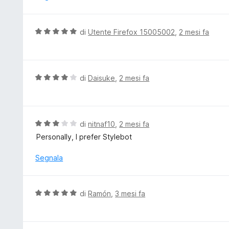
s
a
u
t
5
a
V
di
Utente Firefox 15005002
,
2 mesi fa
5
a
s
l
u
u
5
t
V
di
Daisuke
,
2 mesi fa
a
a
t
l
a
u
5
t
V
di
nitnaf10
,
2 mesi fa
s
a
a
Personally, I prefer Stylebot
u
t
l
5
a
u
Segnala
4
t
s
a
u
t
V
di
Ramón
,
3 mesi fa
5
a
a
3
l
s
u