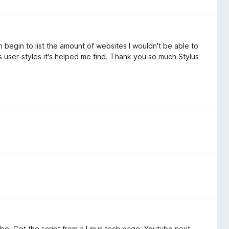
 begin to list the amount of websites I wouldn't be able to
s user-styles it's helped me find. Thank you so much Stylus
ube. Got the script from a Linus tech page, Youtube next