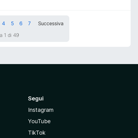
4
5
6
7
Successiva
a 1 di 49
Segui
Instagram
YouTube
TikTok