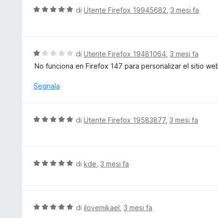
u
t
V
di
Utente Firefox 19945682
,
3 mesi fa
5
a
a
t
l
a
u
5
t
V
di
Utente Firefox 19481064
,
3 mesi fa
s
a
a
No funciona en Firefox 147 para personalizar el sitio web
u
t
l
5
a
u
Segnala
5
t
s
a
u
t
V
di
Utente Firefox 19583877
,
3 mesi fa
5
a
a
1
l
s
u
u
t
V
di
kde
,
3 mesi fa
5
a
a
t
l
a
u
5
t
V
di
ilovemikael
,
3 mesi fa
s
a
a