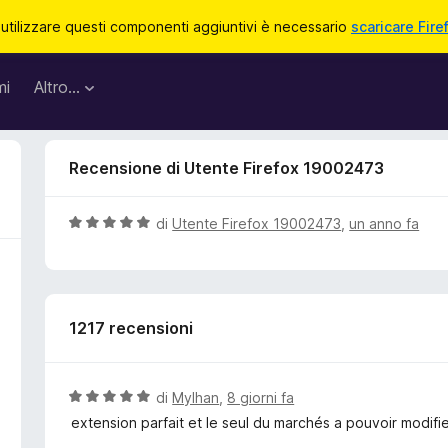
 utilizzare questi componenti aggiuntivi è necessario
scaricare Fire
mi
Altro…
Recensione di Utente Firefox 19002473
V
di
Utente Firefox 19002473
,
un anno fa
a
l
u
t
1217 recensioni
a
t
a
5
V
di
Mylhan
,
8 giorni fa
s
a
extension parfait et le seul du marchés a pouvoir modifi
u
l