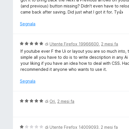
u
t
l
(and previous) button missing? Didn't even have to relo
5
a
u
came back after saving. Did just what I got it for. Ty👍
5
t
s
a
Segnala
u
t
5
a
5
V
di
Utente Firefox 19966600
,
2 mesi fa
s
a
If youtube ever F the Ui or layout you are so much into, th
u
l
simple all you have to do is to write description in any 
5
u
your liking if you have an idea how to deal with CSS. Ha
t
recommended it anyone who wants to use it.
a
t
Segnala
a
5
s
V
di
Ori
,
2 mesi fa
u
a
5
l
u
t
V
di
Utente Firefox 14009093
,
2 mesi fa