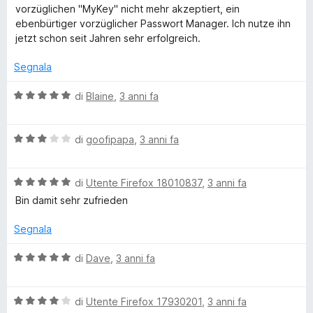
&
a
u
l
vorzüglichen "MyKey" nicht mehr akzeptiert, ein
1
5
u
ebenbürtiger vorzüglicher Passwort Manager. Ich nutze ihn
s
s
t
jetzt schon seit Jahren sehr erfolgreich.
u
a
5
t
a
Segnala
a
5
V
di
Blaine
,
3 anni fa
f
s
a
u
l
e
5
V
u
di
goofipapa
,
3 anni fa
a
t
l
a
V
u
di
Utente Firefox 18010837
,
3 anni fa
t
a
t
a
Bin damit sehr zufrieden
l
a
5
u
t
s
Segnala
t
a
u
a
3
5
V
di
Dave
,
3 anni fa
t
s
a
a
u
l
5
5
V
u
di
Utente Firefox 17930201
,
3 anni fa