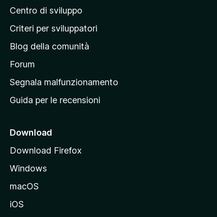
Centro di sviluppo
g
i
Criteri per sviluppatori
n
Blog della comunità
a
p
Forum
r
Segnala malfunzionamento
i
Guida per le recensioni
n
c
i
Download
p
Download Firefox
a
Windows
l
e
macOS
d
iOS
e