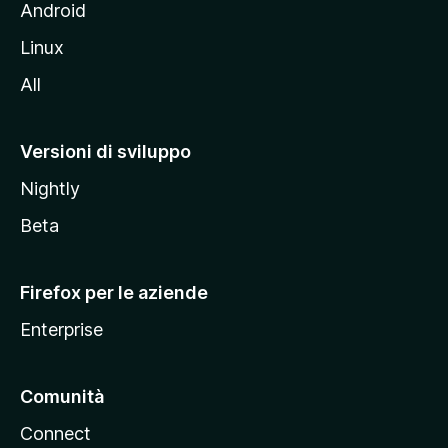
l
Android
s
Linux
i
All
t
o
M
Versioni di sviluppo
o
Nightly
z
i
Beta
l
l
Firefox per le aziende
a
Enterprise
Comunità
Connect