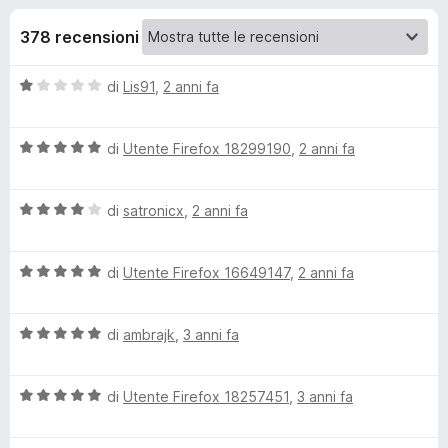
i
6
i
s
378 recensioni
v
o
u
i
5
V
di
Lis91
,
2 anni fa
p
n
a
e
l
r
i
V
u
di
Utente Firefox 18299190
,
2 anni fa
F
a
t
i
l
p
a
r
V
u
di
satronicx
,
2 anni fa
t
a
t
a
e
e
l
a
1
f
V
u
di
Utente Firefox 16649147
,
2 anni fa
t
s
o
r
a
t
a
u
x
l
a
5
5
V
S
u
di
ambrajk
,
3 anni fa
t
s
a
t
a
u
l
a
4
5
t
V
u
di
Utente Firefox 18257451
,
3 anni fa
t
s
a
t
a
u
i
l
a
5
5