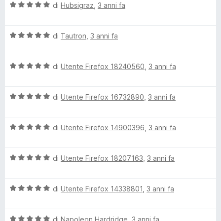
V
u
di
Hubsigraz
,
3 anni fa
t
s
c
a
t
a
u
l
a
5
5
V
u
di
Tautron
,
3 anni fa
t
s
k
a
t
a
u
l
a
5
5
y
V
u
di
Utente Firefox 18240560
,
3 anni fa
t
s
a
t
a
u
P
l
a
5
5
V
u
di
Utente Firefox 16732890
,
3 anni fa
t
s
a
t
a
u
a
l
a
5
5
V
u
di
Utente Firefox 14900396
,
3 anni fa
t
s
s
a
t
a
u
l
a
5
5
s
V
u
di
Utente Firefox 18207163
,
3 anni fa
t
s
a
t
a
u
l
a
5
5
w
V
u
di
Utente Firefox 14338801
,
3 anni fa
t
s
a
t
a
u
o
l
a
5
5
V
u
di
Napoleon Hardridge
,
3 anni fa
t
s