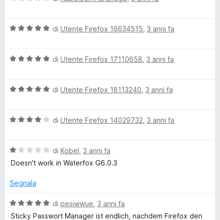
r
a
t
a
u
l
a
5
5
V
u
di
Utente Firefox 16634515
,
3 anni fa
t
s
d
a
t
a
u
l
a
5
5
m
V
u
di
Utente Firefox 17110658
,
3 anni fa
t
s
a
t
a
u
a
l
a
5
5
V
u
di
Utente Firefox 18113240
,
3 anni fa
t
s
a
t
a
u
n
l
a
5
5
V
u
di
Utente Firefox 14029732
,
3 anni fa
t
s
a
a
t
a
u
l
a
5
5
g
V
u
di
Kobel
,
3 anni fa
t
s
a
t
a
u
Doesn't work in Waterfox G6.0.3
l
a
5
e
5
u
t
s
Segnala
t
a
u
r
a
4
5
V
di
pesiwwue
,
3 anni fa
t
s
a
Sticky Passwort Manager ist endlich, nachdem Firefox den