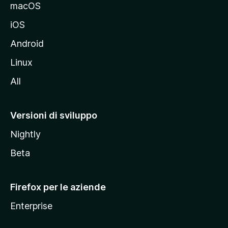
e
macOS
d
iOS
e
l
Android
s
Linux
i
All
t
o
M
Versioni di sviluppo
o
Nightly
z
i
Beta
l
l
Firefox per le aziende
a
Enterprise