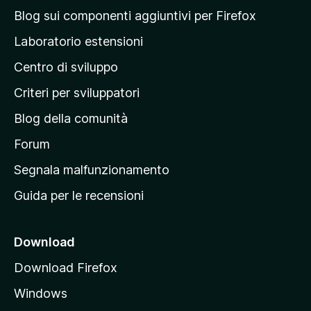
a
Blog sui componenti aggiuntivi per Firefox
p
Laboratorio estensioni
a
Centro di sviluppo
g
i
Criteri per sviluppatori
n
Blog della comunità
a
p
Forum
r
Segnala malfunzionamento
i
Guida per le recensioni
n
c
i
Download
p
Download Firefox
a
Windows
l