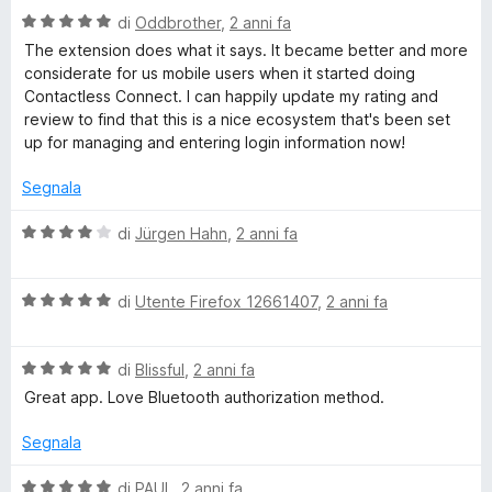
&
a
4
5
V
u
di
Oddbrother
,
2 anni fa
t
s
a
t
a
u
The extension does what it says. It became better and more
s
l
a
5
5
considerate for us mobile users when it started doing
u
t
s
Contactless Connect. I can happily update my rating and
a
t
a
u
review to find that this is a nice ecosystem that's been set
a
5
5
up for managing and entering login information now!
f
t
s
a
u
Segnala
5
5
e
s
V
di
Jürgen Hahn
,
2 anni fa
u
a
5
l
V
u
di
Utente Firefox 12661407
,
2 anni fa
a
t
l
a
V
u
di
Blissful
,
2 anni fa
t
a
t
a
Great app. Love Bluetooth authorization method.
l
a
4
u
t
s
Segnala
t
a
u
a
5
5
V
di
PAUL
,
2 anni fa