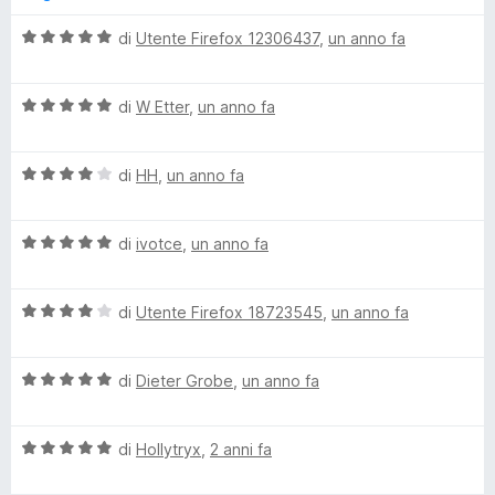
t
a
u
r
a
5
5
V
di
Utente Firefox 12306437
,
un anno fa
t
s
a
d
a
u
l
5
5
V
u
di
W Etter
,
un anno fa
m
s
a
t
u
l
a
5
V
a
u
di
HH
,
un anno fa
t
a
t
a
l
a
5
n
V
u
di
ivotce
,
un anno fa
t
s
a
t
a
u
a
l
a
5
5
V
u
di
Utente Firefox 18723545
,
un anno fa
t
s
g
a
t
a
u
l
a
4
5
V
u
di
Dieter Grobe
,
un anno fa
t
s
e
a
t
a
u
l
a
5
5
r
V
u
di
Hollytryx
,
2 anni fa
t
s
a
t
a
u
l