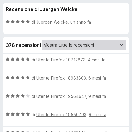
i
6
i
Recensione di Juergen Welcke
s
v
o
u
i
5
V
di
Juergen Welcke
,
un anno fa
p
n
a
e
l
u
r
i
378 recensioni
t
F
a
i
p
t
V
di
Utente Firefox 19712873
,
4 mesi fa
r
a
a
e
e
5
l
f
s
V
u
di
Utente Firefox 18983803
,
6 mesi fa
o
u
a
t
r
5
x
l
a
V
u
di
Utente Firefox 19564647
,
9 mesi fa
t
S
a
t
a
l
a
5
t
V
u
di
Utente Firefox 19550793
,
9 mesi fa
t
s
a
t
a
u
l
i
a
5
5