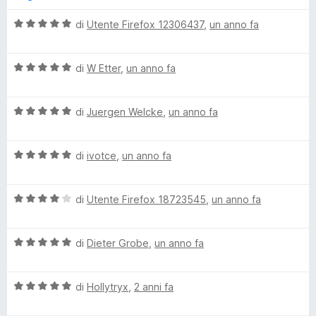
t
a
u
r
a
5
5
V
di
Utente Firefox 12306437
,
un anno fa
t
s
a
d
a
u
l
5
5
V
u
di
W Etter
,
un anno fa
m
s
a
t
u
l
a
5
V
a
u
di
Juergen Welcke
,
un anno fa
t
a
t
a
l
a
5
n
V
u
di
ivotce
,
un anno fa
t
s
a
t
a
u
a
l
a
5
5
V
u
di
Utente Firefox 18723545
,
un anno fa
t
s
g
a
t
a
u
l
a
5
5
V
u
di
Dieter Grobe
,
un anno fa
t
s
e
a
t
a
u
l
a
5
5
r
V
u
di
Hollytryx
,
2 anni fa
t
s
a
t
a
u
l