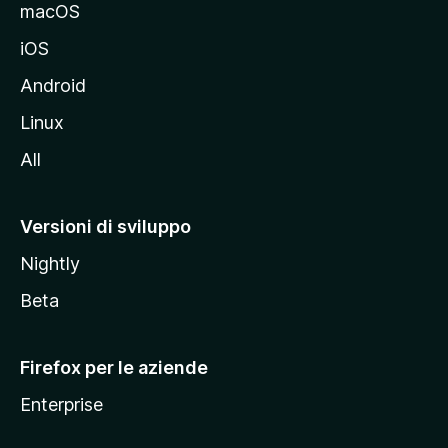
e
macOS
d
iOS
e
l
Android
s
Linux
i
All
t
o
M
Versioni di sviluppo
o
Nightly
z
i
Beta
l
l
Firefox per le aziende
a
Enterprise