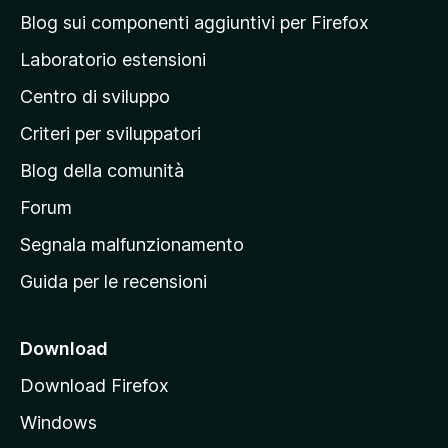
a
Blog sui componenti aggiuntivi per Firefox
p
Laboratorio estensioni
a
Centro di sviluppo
g
i
Criteri per sviluppatori
n
Blog della comunità
a
p
Forum
r
Segnala malfunzionamento
i
Guida per le recensioni
n
c
i
Download
p
Download Firefox
a
Windows
l