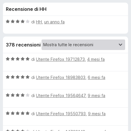
i
6
i
Recensione di HH
s
v
o
u
i
5
V
di
HH
,
un anno fa
p
n
a
e
l
u
r
i
378 recensioni
t
F
a
i
p
t
V
di
Utente Firefox 19712873
,
4 mesi fa
r
a
a
e
e
4
l
f
s
V
u
di
Utente Firefox 18983803
,
6 mesi fa
o
u
a
t
r
5
x
l
a
V
u
di
Utente Firefox 19564647
,
9 mesi fa
t
S
a
t
a
l
a
5
t
V
u
di
Utente Firefox 19550793
,
9 mesi fa
t
s
a
t
a
u
l
i
a
5
5