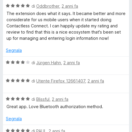
&
a
4
5
V
u
di
Oddbrother
,
2 anni fa
t
s
a
t
a
u
The extension does what it says. It became better and more
s
l
a
5
5
considerate for us mobile users when it started doing
u
t
s
Contactless Connect. I can happily update my rating and
a
t
a
u
review to find that this is a nice ecosystem that's been set
a
5
5
up for managing and entering login information now!
f
t
s
a
u
Segnala
5
5
e
s
V
di
Jürgen Hahn
,
2 anni fa
u
a
5
l
V
u
di
Utente Firefox 12661407
,
2 anni fa
a
t
l
a
V
u
di
Blissful
,
2 anni fa
t
a
t
a
Great app. Love Bluetooth authorization method.
l
a
4
u
t
s
Segnala
t
a
u
a
5
5
V
di
PAUL
,
2 anni fa