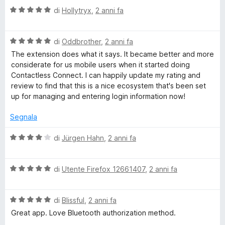
&
a
5
5
V
u
di
Hollytryx
,
2 anni fa
t
s
a
t
a
u
s
l
a
4
5
V
u
di
Oddbrother
,
2 anni fa
t
s
a
a
t
a
u
The extension does what it says. It became better and more
l
a
5
5
considerate for us mobile users when it started doing
f
u
t
s
Contactless Connect. I can happily update my rating and
t
a
u
review to find that this is a nice ecosystem that's been set
a
5
5
e
up for managing and entering login information now!
t
s
a
u
Segnala
5
5
s
V
di
Jürgen Hahn
,
2 anni fa
u
a
5
l
V
u
di
Utente Firefox 12661407
,
2 anni fa
a
t
l
a
V
u
di
Blissful
,
2 anni fa
t
a
t
a
Great app. Love Bluetooth authorization method.
l
a
4