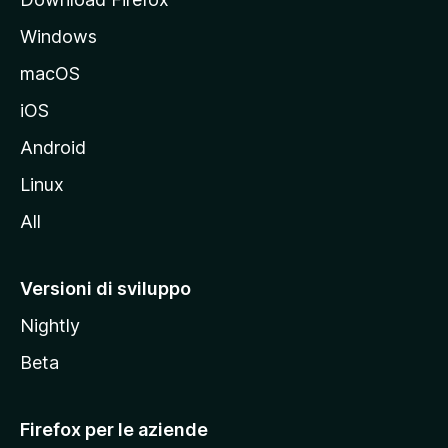
a
Windows
l
e
macOS
d
iOS
e
l
Android
s
Linux
i
All
t
o
M
Versioni di sviluppo
o
Nightly
z
i
Beta
l
l
Firefox per le aziende
a