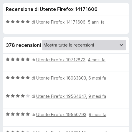
i
6
i
Recensione di Utente Firefox 14171606
s
v
o
u
i
5
V
di
Utente Firefox 14171606
,
5 anni fa
p
n
a
e
l
u
r
i
378 recensioni
t
F
a
i
p
t
V
di
Utente Firefox 19712873
,
4 mesi fa
r
a
a
e
e
5
l
f
s
V
u
di
Utente Firefox 18983803
,
6 mesi fa
o
u
a
t
r
5
x
l
a
V
u
di
Utente Firefox 19564647
,
9 mesi fa
t
S
a
t
a
l
a
5
t
V
u
di
Utente Firefox 19550793
,
9 mesi fa
t
s
a
t
a
u
l
i
a
5
5