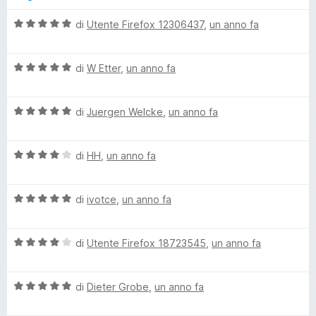
t
a
u
r
a
5
5
V
di
Utente Firefox 12306437
,
un anno fa
t
s
a
d
a
u
l
5
5
V
u
di
W Etter
,
un anno fa
m
s
a
t
u
l
a
5
V
a
u
di
Juergen Welcke
,
un anno fa
t
a
t
a
l
a
5
n
V
u
di
HH
,
un anno fa
t
s
a
t
a
u
a
l
a
5
5
V
u
di
ivotce
,
un anno fa
t
s
g
a
t
a
u
l
a
5
5
V
u
di
Utente Firefox 18723545
,
un anno fa
t
s
e
a
t
a
u
l
a
4
5
r
V
u
di
Dieter Grobe
,
un anno fa
t
s
a
t
a
u
l