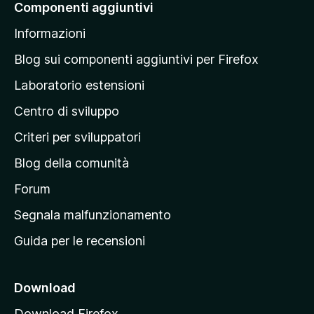
Componenti aggiuntivi
l
Informazioni
l
a
Blog sui componenti aggiuntivi per Firefox
p
Laboratorio estensioni
a
Centro di sviluppo
g
i
Criteri per sviluppatori
n
Blog della comunità
a
p
Forum
r
Segnala malfunzionamento
i
Guida per le recensioni
n
c
i
Download
p
Download Firefox