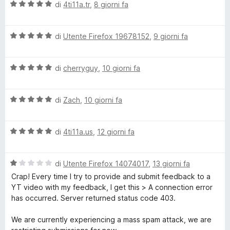
t
s
V
di
4ti11a.tr
,
8 giorni fa
a
u
a
n
4
5
l
s
V
u
di
Utente Firefox 19678152
,
9 giorni fa
s
u
a
t
5
l
a
o
V
u
di
cherryguy
,
10 giorni fa
t
a
t
a
l
r
a
5
V
u
di
Zach
,
10 giorni fa
t
s
a
t
a
u
B
l
a
5
5
V
u
di
4ti11a.us
,
12 giorni fa
t
s
l
a
t
a
u
l
a
5
5
V
o
u
di
Utente Firefox 14074017
,
13 giorni fa
t
s
a
t
a
u
Crap! Every time I try to provide and submit feedback to a
l
a
5
5
YT video with my feedback, I get this > A connection error
c
u
t
s
has occurred. Server returned status code 403.
t
a
u
k
a
5
5
We are currently experiencing a mass spam attack, we are
t
s