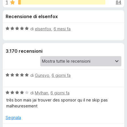
i
1
84
,
i
8
v
o
Recensione di elsenfox
s
i
u
p
n
5
V
di
elsenfox
,
6 mesi fa
e
a
r
i
l
F
u
3.170 recensioni
t
i
p
a
r
t
e
e
a
f
V
di
Gunsyo
,
6 giorni fa
5
o
a
r
s
x
l
u
V
u
di
Mylhan
,
6 giorni fa
5
S
a
t
très bon mais jai trouver des sponsor qu il ne skip pas
l
a
malheuresement
p
u
t
t
a
Segnala
o
a
5