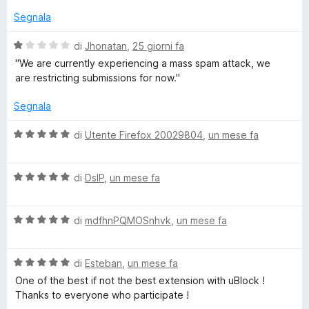
a
u
a
1
5
Segnala
s
t
s
a
u
V
di
Jhonatan
,
25 giorni fa
p
5
5
a
''We are currently experiencing a mass spam attack, we
s
l
are restricting submissions for now.''
u
o
u
5
t
Segnala
a
n
t
V
di
Utente Firefox 20029804
,
un mese fa
a
a
s
1
l
s
V
u
di
DslP
,
un mese fa
o
u
a
t
5
l
a
r
V
u
di
mdfhnPQMOSnhvk
,
un mese fa
t
a
t
a
l
a
5
V
u
di
Esteban
,
un mese fa
t
s
a
t
a
u
One of the best if not the best extension with uBlock !
l
a
5
5
Thanks to everyone who participate !
u
t
s