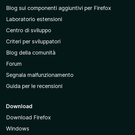
a
Blog sui componenti aggiuntivi per Firefox
p
Laboratorio estensioni
a
Centro di sviluppo
g
i
Criteri per sviluppatori
n
Blog della comunità
a
p
Forum
r
Segnala malfunzionamento
i
Guida per le recensioni
n
c
i
Download
p
Download Firefox
a
Windows
l