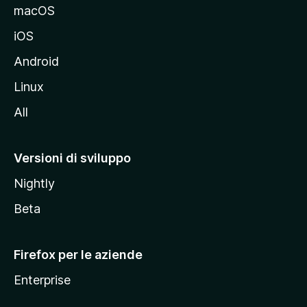
e
macOS
d
iOS
e
l
Android
s
Linux
i
All
t
o
M
Versioni di sviluppo
o
Nightly
z
i
Beta
l
l
Firefox per le aziende
a
Enterprise