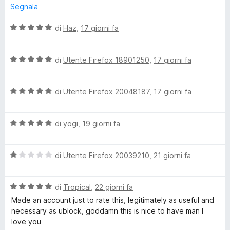
e
u
a
t
s
Segnala
t
r
a
u
-
a
e
5
5
V
di
Haz
,
17 giorni fa
t
s
a
a
u
S
l
5
5
V
u
di
Utente Firefox 18901250
,
17 giorni fa
s
a
t
a
u
l
a
5
V
u
di
Utente Firefox 20048187
,
17 giorni fa
t
l
a
t
a
l
a
5
t
V
u
di
yogi
,
19 giorni fa
t
s
a
t
a
u
l
a
5
5
a
V
u
di
Utente Firefox 20039210
,
21 giorni fa
t
s
a
t
a
u
g
l
a
5
5
V
u
di
Tropical
,
22 giorni fa
t
s
l
a
t
a
u
Made an account just to rate this, legitimately as useful and
l
a
5
5
necessary as ublock, goddamn this is nice to have man I
u
t
s
i
love you
t