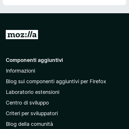
V
a
i
a
Componenti aggiuntivi
l
Informazioni
l
a
Blog sui componenti aggiuntivi per Firefox
p
Laboratorio estensioni
a
Centro di sviluppo
g
i
Criteri per sviluppatori
n
Blog della comunità
a