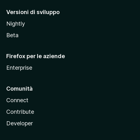
o
M
Versioni di sviluppo
o
Nightly
z
i
Beta
l
l
Firefox per le aziende
a
Enterprise
Comunità
Connect
Contribute
Developer