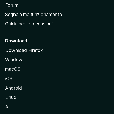
p
Forum
r
Segnala malfunzionamento
i
Guida per le recensioni
n
c
i
Download
p
Download Firefox
a
Windows
l
e
macOS
d
iOS
e
l
Android
s
Linux
i
All
t