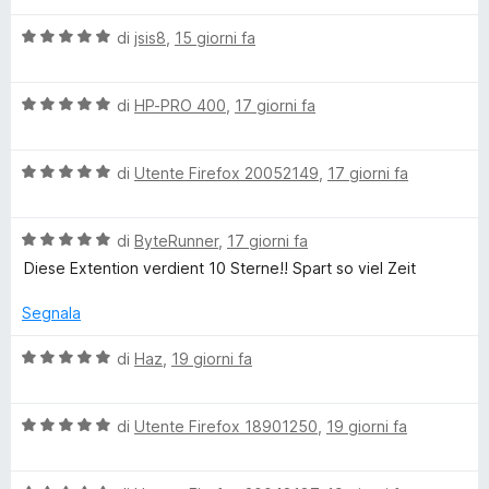
e
l
V
u
di
jsis8
,
15 giorni fa
-
a
t
l
a
S
V
u
di
HP-PRO 400
,
17 giorni fa
t
a
t
a
l
a
5
a
V
u
di
Utente Firefox 20052149
,
17 giorni fa
t
s
a
t
a
u
l
l
a
5
5
V
u
di
ByteRunner
,
17 giorni fa
t
s
t
a
t
a
u
Diese Extention verdient 10 Sterne!! Spart so viel Zeit
l
a
5
5
u
t
s
a
Segnala
t
a
u
a
5
5
V
di
Haz
,
19 giorni fa
g
t
s
a
a
u
l
l
5
5
V
u
di
Utente Firefox 18901250
,
19 giorni fa
s
a
t
u
i
l
a