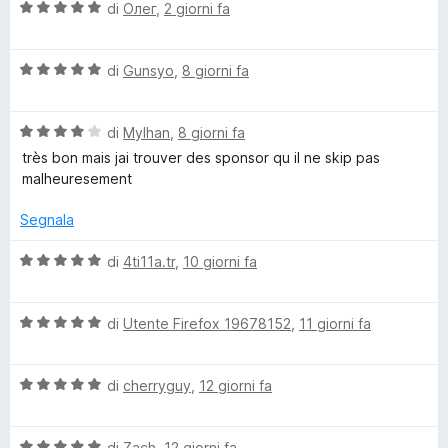
t
s
V
di
Олег
,
2 giorni fa
a
u
a
n
4
5
l
s
V
u
di
Gunsyo
,
8 giorni fa
s
u
a
t
5
l
a
o
V
u
di
Mylhan
,
8 giorni fa
t
a
t
a
très bon mais jai trouver des sponsor qu il ne skip pas
l
r
a
5
malheuresement
u
t
s
t
a
u
Segnala
B
a
5
5
t
s
V
di
4ti11a.tr
,
10 giorni fa
l
a
u
a
4
5
l
o
s
V
u
di
Utente Firefox 19678152
,
11 giorni fa
u
a
t
5
l
a
c
V
u
di
cherryguy
,
12 giorni fa
t
a
t
a
k
l
a
5
V
u
di
Zach
,
12 giorni fa