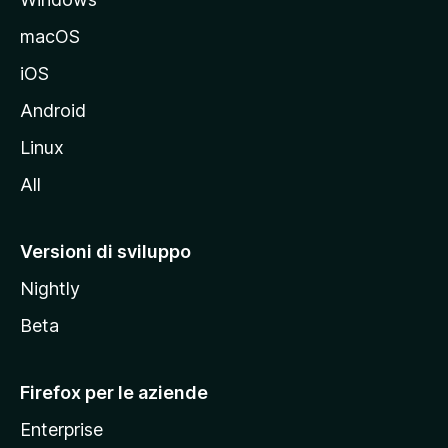
l
e
macOS
d
iOS
e
l
Android
s
Linux
i
All
t
o
M
Versioni di sviluppo
o
Nightly
z
i
Beta
l
l
Firefox per le aziende
a
Enterprise