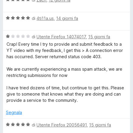
t
s
p
a
t
a
u
l
a
5
5
V
u
e
di
4ti11a.us
,
14 giorni fa
t
s
a
t
a
u
l
a
5
5
r
V
u
di
Utente Firefox 14074017
,
15 giorni fa
t
s
a
t
a
u
Crap! Every time I try to provide and submit feedback to a
Y
l
a
5
5
YT video with my feedback, I get this > A connection error
u
t
s
has occurred. Server returned status code 403.
o
t
a
u
a
5
5
We are currently experiencing a mass spam attack, we are
t
s
restricting submissions for now
u
a
u
1
5
I have tried dozens of time, but continue to get this. Please
T
s
give to someone that knows what they are doing and can
u
provide a service to the community.
u
5
Segnala
b
V
di
Utente Firefox 20056491
,
15 giorni fa
a