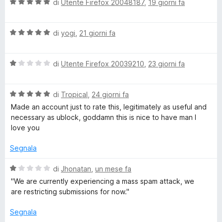
5
V
u
di
Utente Firefox 20048187
,
19 giorni fa
t
a
t
a
s
l
a
5
V
u
di
yogi
,
21 giorni fa
t
s
p
a
t
a
u
l
a
5
5
o
V
u
di
Utente Firefox 20039210
,
23 giorni fa
t
s
a
t
a
u
l
a
5
5
n
V
u
di
Tropical
,
24 giorni fa
t
s
a
t
a
u
Made an account just to rate this, legitimately as useful and
s
l
a
5
5
necessary as ublock, goddamn this is nice to have man I
u
t
s
love you
o
t
a
u
a
1
5
Segnala
t
s
r
a
u
V
di
Jhonatan
,
un mese fa
5
5
a
''We are currently experiencing a mass spam attack, we
s
l
are restricting submissions for now.''
u
u
5
t
Segnala
a