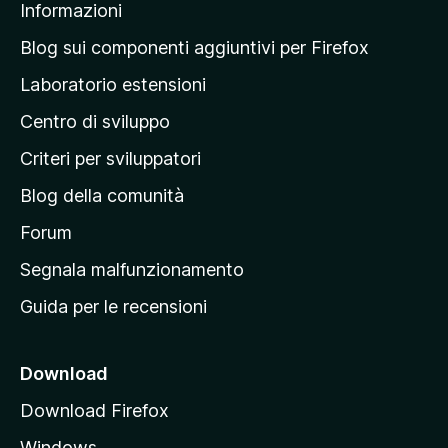
Informazioni
l
a
Blog sui componenti aggiuntivi per Firefox
p
Laboratorio estensioni
a
Centro di sviluppo
g
i
Criteri per sviluppatori
n
Blog della comunità
a
p
Forum
r
Segnala malfunzionamento
i
Guida per le recensioni
n
c
i
Download
p
Download Firefox
a
Windows