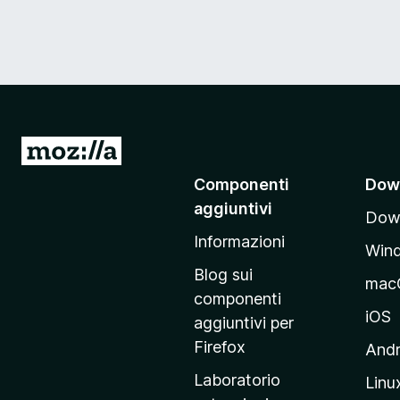
V
a
Componenti
Dow
i
aggiuntivi
Down
a
Informazioni
l
Win
l
Blog sui
mac
a
componenti
p
iOS
aggiuntivi per
a
Firefox
Andr
g
Laboratorio
Linu
i