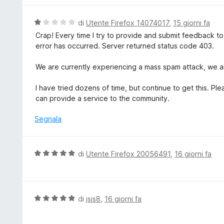
5
a
u
5
t
V
di
Utente Firefox 14074017
,
15 giorni fa
s
a
a
Crap! Every time I try to provide and submit feedback t
u
t
l
error has occurred. Server returned status code 403.
5
a
u
5
t
We are currently experiencing a mass spam attack, we ar
s
a
u
t
I have tried dozens of time, but continue to get this. 
5
a
can provide a service to the community.
1
s
Segnala
u
5
V
di
Utente Firefox 20056491
,
16 giorni fa
a
l
u
t
V
di
jsis8
,
16 giorni fa
a
a
t
l