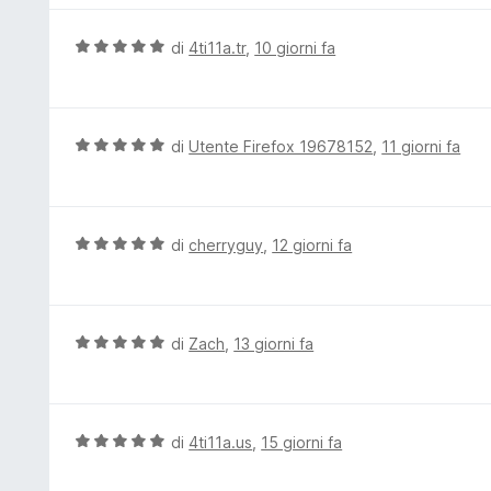
s
a
u
t
V
di
4ti11a.tr
,
10 giorni fa
5
a
a
4
l
s
u
u
t
V
di
Utente Firefox 19678152
,
11 giorni fa
5
a
a
t
l
a
u
5
t
V
di
cherryguy
,
12 giorni fa
s
a
a
u
t
l
5
a
u
5
t
V
di
Zach
,
13 giorni fa
s
a
a
u
t
l
5
a
u
5
t
V
di
4ti11a.us
,
15 giorni fa
s
a
a
u
t
l