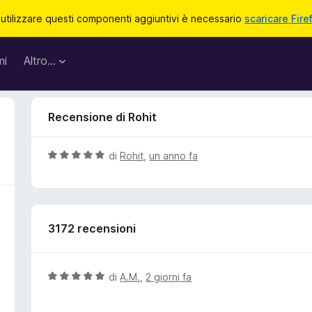
 utilizzare questi componenti aggiuntivi è necessario
scaricare Fire
mi
Altro…
Recensione di Rohit
V
di
Rohit
,
un anno fa
a
l
u
t
3172 recensioni
a
t
a
5
V
di
A.M.
,
2 giorni fa
s
a
u
l