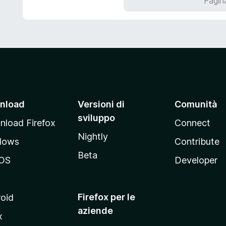
Pagina
5
a
5
s
u
5
nload
Versioni di
Comunità
sviluppo
load Firefox
Connect
Nightly
dows
Contribute
Beta
OS
Developer
Firefox per le
oid
aziende
x