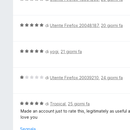
5
a
a
t
l
a
u
5
t
V
di
Utente Firefox 20048187
,
20 giorni fa
s
a
a
u
t
l
5
a
u
5
t
V
di
yogi
,
21 giorni fa
s
a
a
u
t
l
5
a
u
5
t
V
di
Utente Firefox 20039210
,
24 giorni fa
s
a
a
u
t
l
5
a
u
5
t
V
di
Tropical
,
25 giorni fa
s
a
a
Made an account just to rate this, legitimately as useful
u
t
l
love you
5
a
u
1
t
Segnala