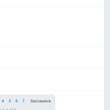
4
5
6
7
Successiva