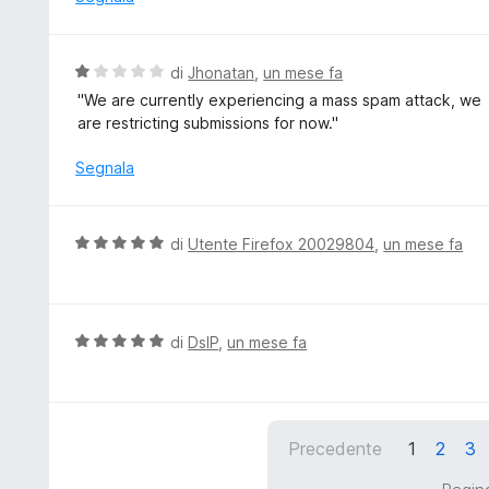
s
a
u
t
5
a
V
di
Jhonatan
,
un mese fa
5
a
''We are currently experiencing a mass spam attack, we
s
l
are restricting submissions for now.''
u
u
5
t
Segnala
a
t
a
V
di
Utente Firefox 20029804
,
un mese fa
1
a
s
l
u
u
5
t
V
di
DslP
,
un mese fa
a
a
t
l
a
u
5
t
Precedente
1
2
3
s
a
u
t