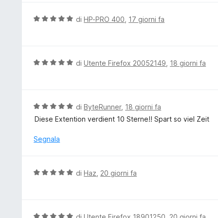
a
u
5
t
V
di
HP-PRO 400
,
17 giorni fa
s
a
a
u
t
l
5
a
u
5
t
V
di
Utente Firefox 20052149
,
18 giorni fa
s
a
a
u
t
l
5
a
u
5
t
V
di
ByteRunner
,
18 giorni fa
s
a
a
Diese Extention verdient 10 Sterne!! Spart so viel Zeit
u
t
l
5
a
u
Segnala
5
t
s
a
u
t
V
di
Haz
,
20 giorni fa
5
a
a
5
l
s
u
u
t
V
di
Utente Firefox 18901250
,
20 giorni fa