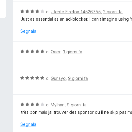
5
u
t
V
di
Utente Firefox 14526755
,
2 giorni fa
a
a
Just as essential as an ad-blocker. I can't imagine using 
t
l
a
u
Segnala
5
t
s
a
u
t
V
di
Олег
,
3 giorni fa
5
a
a
4
l
s
u
u
t
V
di
Gunsyo
,
9 giorni fa
5
a
a
t
l
a
u
5
t
V
di
Mylhan
,
9 giorni fa
s
a
a
très bon mais jai trouver des sponsor qu il ne skip pas
u
t
l
5
a
u
Segnala
5
t