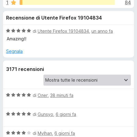
i
1
84
,
i
8
v
o
Recensione di Utente Firefox 19104834
s
i
u
p
n
5
V
di
Utente Firefox 19104834
,
un anno fa
e
a
Amazing!!
r
i
l
F
u
Segnala
t
i
p
a
r
3171 recensioni
t
e
e
a
f
5
o
r
s
x
u
V
di
Олег
,
38 minuti fa
5
a
S
l
V
u
di
Gunsyo
,
6 giorni fa
p
a
t
l
a
o
V
u
di
Mylhan
,
6 giorni fa
t