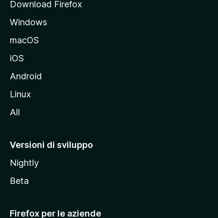
Download Firefox
a
Windows
l
e
macOS
d
iOS
e
l
Android
s
Linux
i
All
t
o
M
Versioni di sviluppo
o
Nightly
z
i
Beta
l
l
Firefox per le aziende