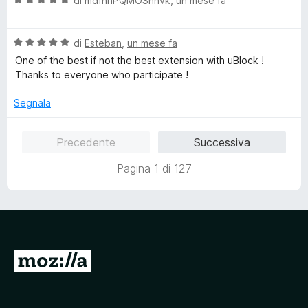
u
di
mdfhnPQMOSnhvk
,
un mese fa
t
a
t
a
l
a
5
V
u
di
Esteban
,
un mese fa
t
s
a
t
a
u
One of the best if not the best extension with uBlock !
l
a
5
5
Thanks to everyone who participate !
u
t
s
t
a
u
Segnala
a
5
5
t
s
Precedente
Successiva
a
u
5
5
Pagina 1 di 127
s
u
5
V
a
i