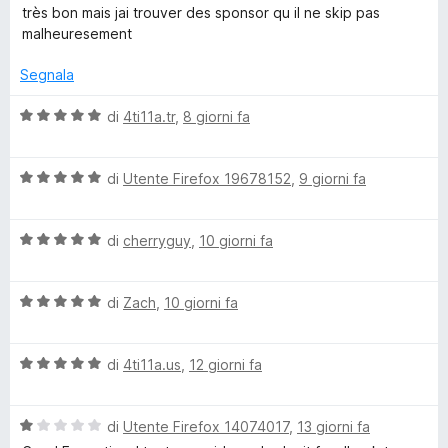
a
t
a
très bon mais jai trouver des sponsor qu il ne skip pas
l
a
n
5
malheuresement
u
t
s
t
a
u
Segnala
s
a
5
5
t
s
V
di
4ti11a.tr
,
8 giorni fa
o
a
u
a
4
5
l
r
s
V
u
di
Utente Firefox 19678152
,
9 giorni fa
u
a
t
5
l
a
B
V
u
di
cherryguy
,
10 giorni fa
t
a
t
a
l
l
a
5
V
u
di
Zach
,
10 giorni fa
t
s
o
a
t
a
u
l
a
5
5
V
u
di
4ti11a.us
,
12 giorni fa
t
c
s
a
t
a
u
l
a
5
5
k
V
u
di
Utente Firefox 14074017
,
13 giorni fa
t
s
a
t