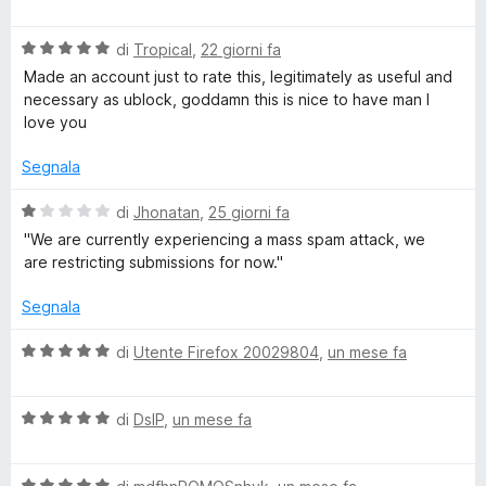
a
t
a
u
l
a
5
5
s
V
u
di
Tropical
,
22 giorni fa
t
s
a
t
a
u
Made an account just to rate this, legitimately as useful and
p
l
a
5
5
necessary as ublock, goddamn this is nice to have man I
u
t
s
love you
o
t
a
u
a
1
5
Segnala
t
s
n
a
u
V
di
Jhonatan
,
25 giorni fa
5
5
a
''We are currently experiencing a mass spam attack, we
s
s
l
are restricting submissions for now.''
u
u
o
5
t
Segnala
a
r
t
V
di
Utente Firefox 20029804
,
un mese fa
a
a
1
l
s
V
u
di
DslP
,
un mese fa
u
a
t
5
l
a
V