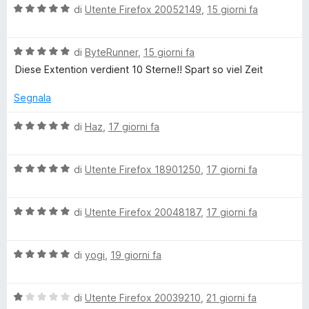
e
V
u
di
Utente Firefox 20052149
,
15 giorni fa
t
s
a
t
a
u
-
l
a
5
5
V
u
di
ByteRunner
,
15 giorni fa
t
s
S
a
t
a
u
Diese Extention verdient 10 Sterne!! Spart so viel Zeit
l
a
5
5
u
t
s
Segnala
a
t
a
u
a
5
5
V
di
Haz
,
17 giorni fa
l
t
s
a
a
u
l
t
5
5
V
u
di
Utente Firefox 18901250
,
17 giorni fa
s
a
t
u
a
l
a
5
V
u
di
Utente Firefox 20048187
,
17 giorni fa
t
a
t
a
g
l
a
5
V
u
di
yogi
,
19 giorni fa
t
s
l
a
t
a
u
l
a
5
5
i
V
u
di
Utente Firefox 20039210
,
21 giorni fa
t
s