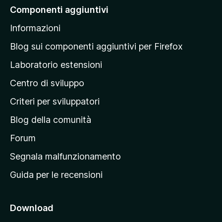
a
Componenti aggiuntivi
l
Informazioni
l
a
Blog sui componenti aggiuntivi per Firefox
p
Laboratorio estensioni
a
Centro di sviluppo
g
i
Criteri per sviluppatori
n
Blog della comunità
a
p
Forum
r
Segnala malfunzionamento
i
Guida per le recensioni
n
c
i
Download
p