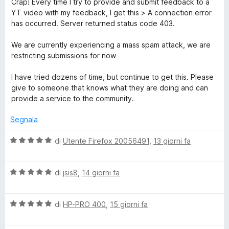
a
u
Crap! Every time I try to provide and submit feedback to a
p
l
a
5
5
YT video with my feedback, I get this > A connection error
u
t
s
has occurred. Server returned status code 403.
t
e
a
u
a
5
5
We are currently experiencing a mass spam attack, we are
t
s
restricting submissions for now
r
a
u
1
5
I have tried dozens of time, but continue to get this. Please
Y
s
give to someone that knows what they are doing and can
u
provide a service to the community.
o
5
Segnala
u
V
di
Utente Firefox 20056491
,
13 giorni fa
a
T
l
V
u
di
jsis8
,
14 giorni fa
u
a
t
l
a
b
V
u
di
HP-PRO 400
,
15 giorni fa
t
a
t
a
l
a
5