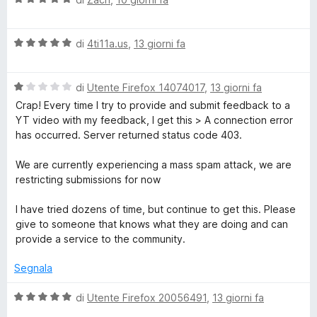
t
s
p
a
t
a
u
l
a
5
5
V
u
e
di
4ti11a.us
,
13 giorni fa
t
s
a
t
a
u
l
a
5
5
r
V
u
di
Utente Firefox 14074017
,
13 giorni fa
t
s
a
t
a
u
Crap! Every time I try to provide and submit feedback to a
Y
l
a
5
5
YT video with my feedback, I get this > A connection error
u
t
s
has occurred. Server returned status code 403.
o
t
a
u
a
5
5
We are currently experiencing a mass spam attack, we are
t
s
restricting submissions for now
u
a
u
1
5
I have tried dozens of time, but continue to get this. Please
T
s
give to someone that knows what they are doing and can
u
provide a service to the community.
u
5
Segnala
b
V
di
Utente Firefox 20056491
,
13 giorni fa
a