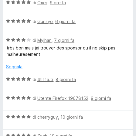
t
s
V
di
Олег
,
9 ore fa
a
u
a
n
4
5
l
s
V
u
di
Gunsyo
,
6 giorni fa
s
u
a
t
5
l
a
o
V
u
di
Mylhan
,
7 giorni fa
t
a
t
a
très bon mais jai trouver des sponsor qu il ne skip pas
l
r
a
5
malheuresement
u
t
s
t
a
u
Segnala
B
a
5
5
t
s
V
di
4ti11a.tr
,
8 giorni fa
l
a
u
a
4
5
l
o
s
V
u
di
Utente Firefox 19678152
,
9 giorni fa
u
a
t
5
l
a
c
V
u
di
cherryguy
,
10 giorni fa
t
a
t
a
k
l
a
5
V
u
di
Zach
,
10 giorni fa