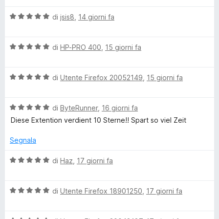
e
l
V
u
di
jsis8
,
14 giorni fa
-
a
t
l
a
S
V
u
di
HP-PRO 400
,
15 giorni fa
t
a
t
a
l
a
5
a
V
u
di
Utente Firefox 20052149
,
15 giorni fa
t
s
a
t
a
u
l
l
a
5
5
V
u
di
ByteRunner
,
16 giorni fa
t
s
t
a
t
a
u
Diese Extention verdient 10 Sterne!! Spart so viel Zeit
l
a
5
5
u
t
s
a
Segnala
t
a
u
a
5
5
V
di
Haz
,
17 giorni fa
g
t
s
a
a
u
l
l
5
5
V
u
di
Utente Firefox 18901250
,
17 giorni fa
s
a
t
u
i
l
a