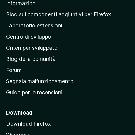
Informazioni
l
a
Blog sui componenti aggiuntivi per Firefox
p
Laboratorio estensioni
a
Centro di sviluppo
g
i
Criteri per sviluppatori
n
Blog della comunità
a
p
Forum
r
Segnala malfunzionamento
i
Guida per le recensioni
n
c
i
Download
p
Download Firefox
a
Windows