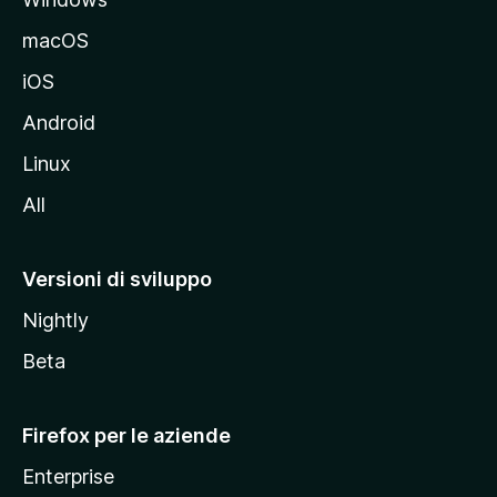
l
e
macOS
d
iOS
e
l
Android
s
Linux
i
All
t
o
M
Versioni di sviluppo
o
Nightly
z
i
Beta
l
l
Firefox per le aziende
a
Enterprise