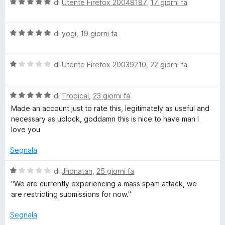
5
V
u
di
Utente Firefox 20048187
,
17 giorni fa
t
a
t
a
s
l
a
5
V
u
di
yogi
,
19 giorni fa
t
s
p
a
t
a
u
l
a
5
5
o
V
u
di
Utente Firefox 20039210
,
22 giorni fa
t
s
a
t
a
u
l
a
5
5
n
V
u
di
Tropical
,
23 giorni fa
t
s
a
t
a
u
Made an account just to rate this, legitimately as useful and
s
l
a
5
5
necessary as ublock, goddamn this is nice to have man I
u
t
s
love you
o
t
a
u
a
1
5
Segnala
t
s
r
a
u
V
di
Jhonatan
,
25 giorni fa
5
5
a
''We are currently experiencing a mass spam attack, we
s
l
are restricting submissions for now.''
u
u
5
t
Segnala
a