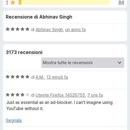
i
1
84
,
i
8
v
o
Recensione di Abhinav Singh
s
i
u
p
n
5
V
di
Abhinav Singh
,
un anno fa
e
a
r
i
l
F
u
3173 recensioni
t
i
p
a
r
t
e
e
a
f
V
di
A.M.
,
12 minuti fa
5
o
a
r
s
x
l
u
V
u
di
Utente Firefox 14526755
,
7 ore fa
5
S
a
t
Just as essential as an ad-blocker. I can't imagine using
l
a
YouTube without it.
p
u
t
t
a
Segnala
o
a
5