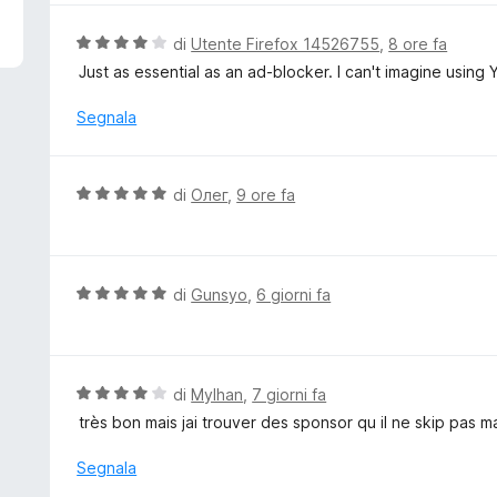
5
u
t
V
di
Utente Firefox 14526755
,
8 ore fa
a
a
Just as essential as an ad-blocker. I can't imagine using 
t
l
a
u
Segnala
5
t
s
a
u
t
V
di
Олег
,
9 ore fa
5
a
a
4
l
s
u
u
t
V
di
Gunsyo
,
6 giorni fa
5
a
a
t
l
a
u
5
t
V
di
Mylhan
,
7 giorni fa
s
a
a
très bon mais jai trouver des sponsor qu il ne skip pas
u
t
l
5
a
u
Segnala
5
t