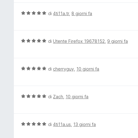
s
a
u
t
V
di
4ti11a.tr
,
8 giorni fa
5
a
a
4
l
s
u
u
t
V
di
Utente Firefox 19678152
,
9 giorni fa
5
a
a
t
l
a
u
5
t
V
di
cherryguy
,
10 giorni fa
s
a
a
u
t
l
5
a
u
5
t
V
di
Zach
,
10 giorni fa
s
a
a
u
t
l
5
a
u
5
t
V
di
4ti11a.us
,
13 giorni fa
s
a
a
u
t
l