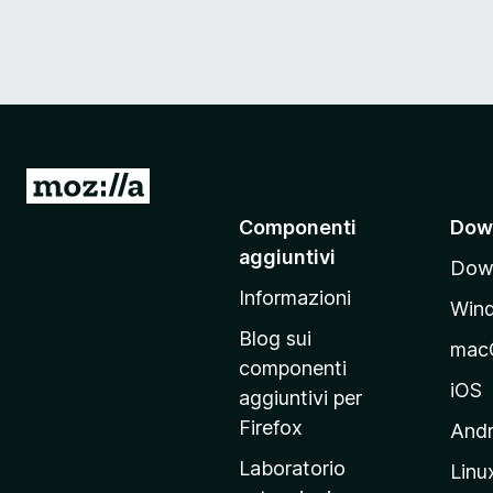
V
a
Componenti
Dow
i
aggiuntivi
Down
a
Informazioni
l
Win
l
Blog sui
mac
a
componenti
p
iOS
aggiuntivi per
a
Firefox
Andr
g
Laboratorio
Linu
i