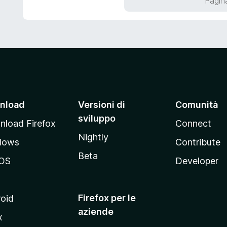
Pagina
5
a
5
s
u
5
nload
Versioni di
Comunità
sviluppo
load Firefox
Connect
Nightly
dows
Contribute
Beta
OS
Developer
Firefox per le
oid
aziende
x