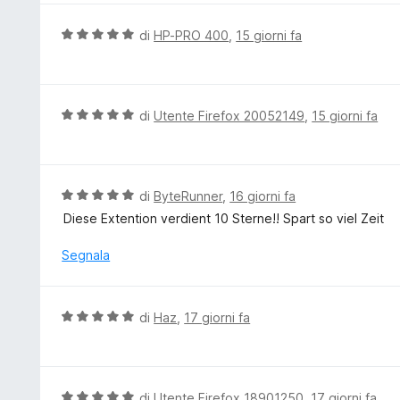
a
u
5
t
V
di
HP-PRO 400
,
15 giorni fa
s
a
a
u
t
l
5
a
u
5
t
V
di
Utente Firefox 20052149
,
15 giorni fa
s
a
a
u
t
l
5
a
u
5
t
V
di
ByteRunner
,
16 giorni fa
s
a
a
Diese Extention verdient 10 Sterne!! Spart so viel Zeit
u
t
l
5
a
u
Segnala
5
t
s
a
u
t
V
di
Haz
,
17 giorni fa
5
a
a
5
l
s
u
u
t
V
di
Utente Firefox 18901250
,
17 giorni fa