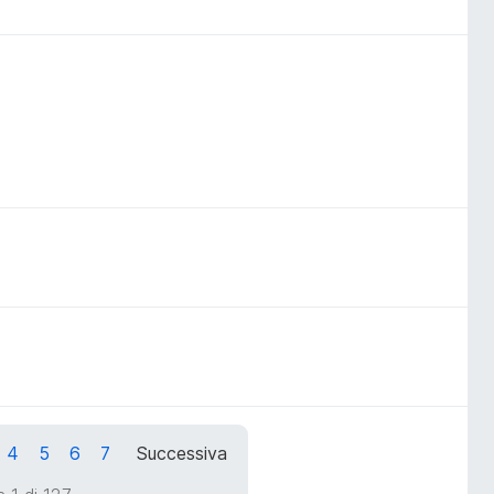
4
5
6
7
Successiva