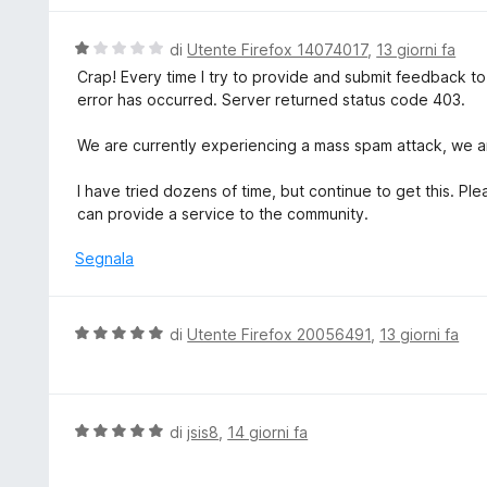
5
a
u
5
t
V
di
Utente Firefox 14074017
,
13 giorni fa
s
a
a
Crap! Every time I try to provide and submit feedback t
u
t
l
error has occurred. Server returned status code 403.
5
a
u
5
t
We are currently experiencing a mass spam attack, we ar
s
a
u
t
I have tried dozens of time, but continue to get this. 
5
a
can provide a service to the community.
1
s
Segnala
u
5
V
di
Utente Firefox 20056491
,
13 giorni fa
a
l
u
t
V
di
jsis8
,
14 giorni fa
a
a
t
l