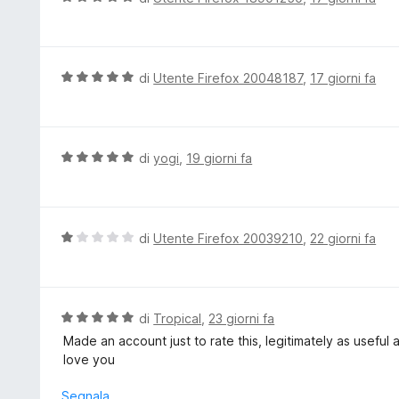
5
a
a
t
l
a
u
5
t
V
di
Utente Firefox 20048187
,
17 giorni fa
s
a
a
u
t
l
5
a
u
5
t
V
di
yogi
,
19 giorni fa
s
a
a
u
t
l
5
a
u
5
t
V
di
Utente Firefox 20039210
,
22 giorni fa
s
a
a
u
t
l
5
a
u
5
t
V
di
Tropical
,
23 giorni fa
s
a
a
Made an account just to rate this, legitimately as useful
u
t
l
love you
5
a
u
1
t
Segnala