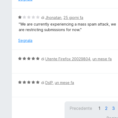
s
a
u
t
5
a
V
di
Jhonatan
,
25 giorni fa
5
a
''We are currently experiencing a mass spam attack, we
s
l
are restricting submissions for now.''
u
u
5
t
Segnala
a
t
a
V
di
Utente Firefox 20029804
,
un mese fa
1
a
s
l
u
u
5
t
V
di
DslP
,
un mese fa
a
a
t
l
a
u
5
t
Precedente
1
2
3
s
a
u
t