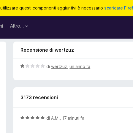
 utilizzare questi componenti aggiuntivi è necessario
scaricare Fire
mi
Altro…
Recensione di wertzuz
V
di
wertzuz
,
un anno fa
a
l
u
t
3173 recensioni
a
t
a
1
V
di
A.M.
,
17 minuti fa
s
a
u
l