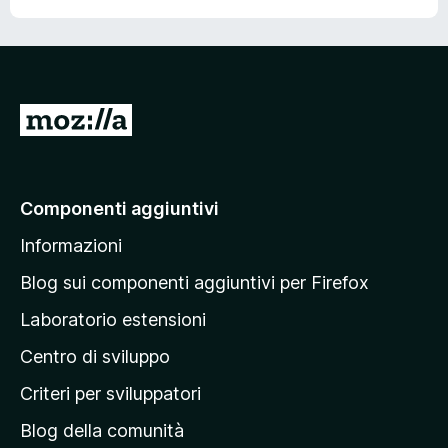
V
a
i
a
Componenti aggiuntivi
l
Informazioni
l
a
Blog sui componenti aggiuntivi per Firefox
p
Laboratorio estensioni
a
Centro di sviluppo
g
i
Criteri per sviluppatori
n
Blog della comunità
a