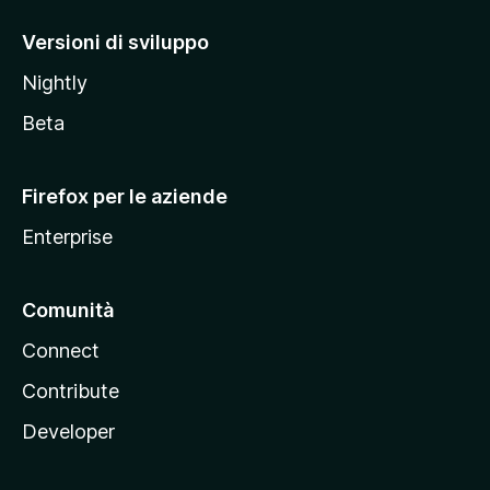
o
M
Versioni di sviluppo
o
Nightly
z
i
Beta
l
l
Firefox per le aziende
a
Enterprise
Comunità
Connect
Contribute
Developer