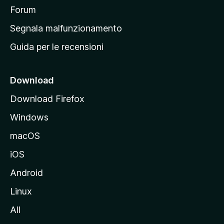
p
Forum
r
Segnala malfunzionamento
i
Guida per le recensioni
n
c
i
Download
p
Download Firefox
a
Windows
l
e
macOS
d
iOS
e
l
Android
s
Linux
i
All
t