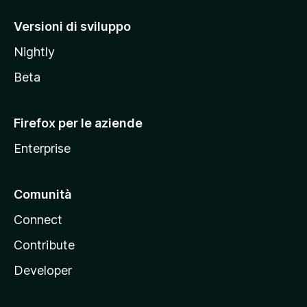
o
M
Versioni di sviluppo
o
Nightly
z
i
Beta
l
l
Firefox per le aziende
a
Enterprise
Comunità
Connect
Contribute
Developer