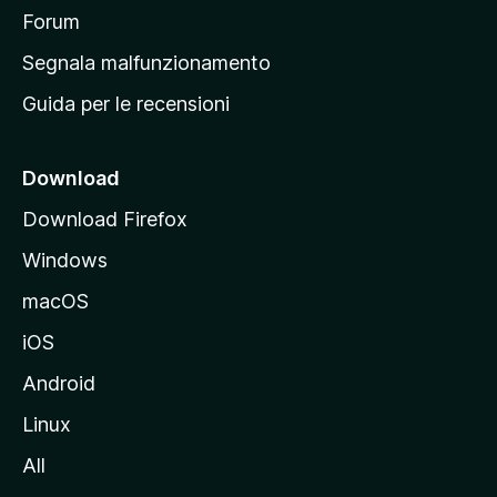
p
Forum
r
Segnala malfunzionamento
i
Guida per le recensioni
n
c
i
Download
p
Download Firefox
a
Windows
l
e
macOS
d
iOS
e
l
Android
s
Linux
i
All
t