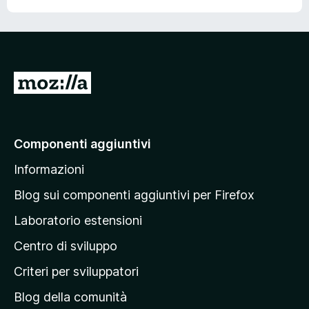
V
a
i
a
Componenti aggiuntivi
l
Informazioni
l
a
Blog sui componenti aggiuntivi per Firefox
p
Laboratorio estensioni
a
Centro di sviluppo
g
i
Criteri per sviluppatori
n
Blog della comunità
a