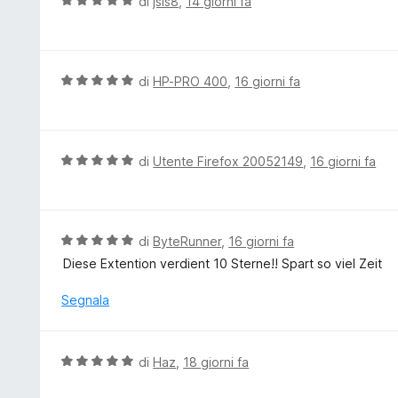
V
di
jsis8
,
14 giorni fa
a
a
t
l
a
u
5
t
V
di
HP-PRO 400
,
16 giorni fa
s
a
a
u
t
l
5
a
u
5
t
V
di
Utente Firefox 20052149
,
16 giorni fa
s
a
a
u
t
l
5
a
u
5
t
V
di
ByteRunner
,
16 giorni fa
s
a
a
Diese Extention verdient 10 Sterne!! Spart so viel Zeit
u
t
l
5
a
u
Segnala
5
t
s
a
u
t
V
di
Haz
,
18 giorni fa
5
a
a
5