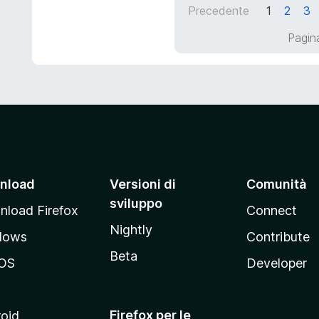
t
Precedente
1
2
3
s
a
u
t
Pagina
5
a
5
s
u
5
nload
Versioni di
Comunità
sviluppo
load Firefox
Connect
Nightly
dows
Contribute
Beta
OS
Developer
Firefox per le
oid