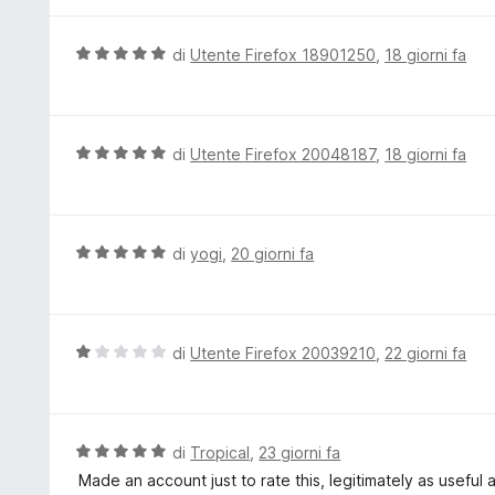
l
s
u
u
t
V
di
Utente Firefox 18901250
,
18 giorni fa
5
a
a
t
l
a
u
5
t
V
di
Utente Firefox 20048187
,
18 giorni fa
s
a
a
u
t
l
5
a
u
5
t
V
di
yogi
,
20 giorni fa
s
a
a
u
t
l
5
a
u
5
t
V
di
Utente Firefox 20039210
,
22 giorni fa
s
a
a
u
t
l
5
a
u
5
t
V
di
Tropical
,
23 giorni fa
s
a
a
Made an account just to rate this, legitimately as useful
u
t