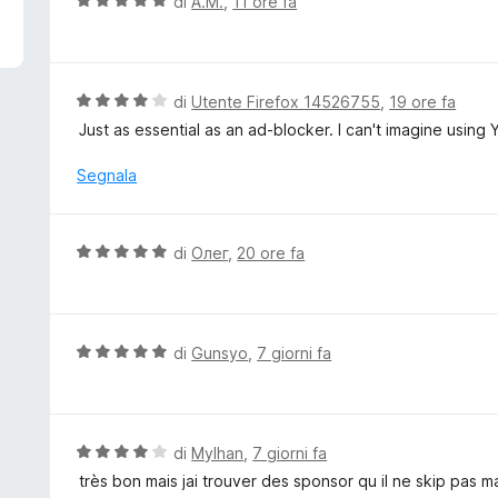
V
di
A.M.
,
11 ore fa
a
l
u
t
V
di
Utente Firefox 14526755
,
19 ore fa
a
a
Just as essential as an ad-blocker. I can't imagine using 
t
l
a
u
Segnala
5
t
s
a
u
t
V
di
Олег
,
20 ore fa
5
a
a
4
l
s
u
u
t
V
di
Gunsyo
,
7 giorni fa
5
a
a
t
l
a
u
5
t
V
di
Mylhan
,
7 giorni fa
s
a
a
très bon mais jai trouver des sponsor qu il ne skip pas
u
t