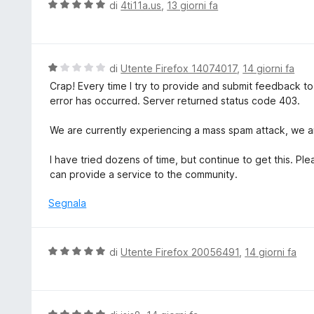
t
V
di
4ti11a.us
,
13 giorni fa
s
a
a
u
t
l
5
a
u
5
t
V
di
Utente Firefox 14074017
,
14 giorni fa
s
a
a
Crap! Every time I try to provide and submit feedback t
u
t
l
error has occurred. Server returned status code 403.
5
a
u
5
t
We are currently experiencing a mass spam attack, we ar
s
a
u
t
I have tried dozens of time, but continue to get this. 
5
a
can provide a service to the community.
1
s
Segnala
u
5
V
di
Utente Firefox 20056491
,
14 giorni fa
a
l
u
t