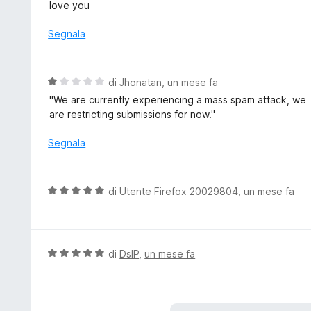
l
love you
5
a
u
1
t
Segnala
s
a
u
t
5
a
V
di
Jhonatan
,
un mese fa
5
a
''We are currently experiencing a mass spam attack, we
s
l
are restricting submissions for now.''
u
u
5
t
Segnala
a
t
a
V
di
Utente Firefox 20029804
,
un mese fa
1
a
s
l
u
u
5
t
V
di
DslP
,
un mese fa
a
a
t
l
a
u
5