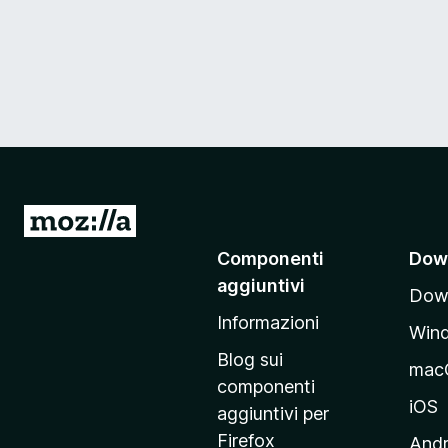
V
a
Componenti
Dow
i
aggiuntivi
Down
a
Informazioni
l
Win
l
Blog sui
mac
a
componenti
p
iOS
aggiuntivi per
a
Firefox
Andr