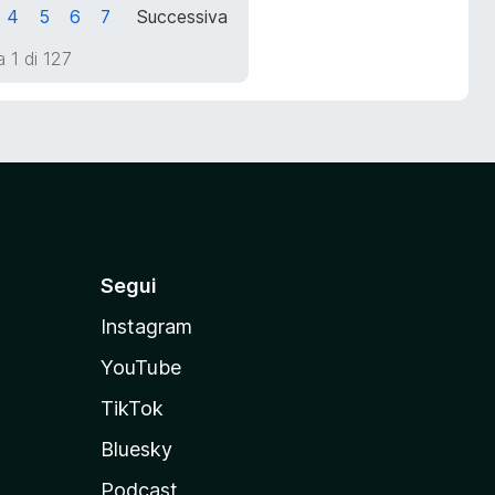
4
5
6
7
Successiva
 1 di 127
Segui
Instagram
YouTube
TikTok
Bluesky
Podcast