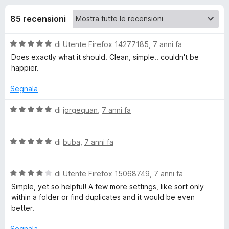
i
4
i
s
85 recensioni
v
o
u
i
5
V
di
Utente Firefox 14277185
,
7 anni fa
p
n
a
Does exactly what it should. Clean, simple.. couldn't be
e
l
happier.
r
i
u
F
t
Segnala
i
p
a
r
t
V
di
jorgequan
,
7 anni fa
a
e
a
e
5
l
f
s
V
u
di
buba
,
7 anni fa
o
r
u
a
t
x
5
l
a
S
V
u
di
Utente Firefox 15068749
,
7 anni fa
t
a
t
a
Simple, yet so helpful! A few more settings, like sort only
l
a
o
5
within a folder or find duplicates and it would be even
u
t
s
better.
t
a
u
r
a
5
5
Segnala