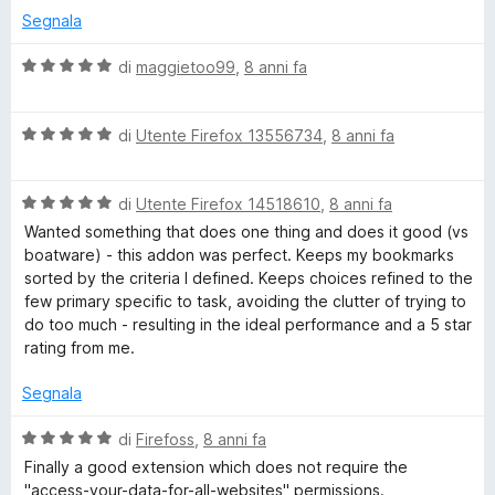
5
u
t
Segnala
t
a
a
5
V
di
maggietoo99
,
8 anni fa
t
s
a
a
u
l
5
5
V
u
di
Utente Firefox 13556734
,
8 anni fa
s
a
t
u
l
a
5
V
u
di
Utente Firefox 14518610
,
8 anni fa
t
a
t
a
Wanted something that does one thing and does it good (vs
l
a
5
boatware) - this addon was perfect. Keeps my bookmarks
u
t
s
sorted by the criteria I defined. Keeps choices refined to the
t
a
u
few primary specific to task, avoiding the clutter of trying to
a
5
5
do too much - resulting in the ideal performance and a 5 star
t
s
rating from me.
a
u
5
5
Segnala
s
u
V
di
Firefoss
,
8 anni fa
5
a
Finally a good extension which does not require the
l
"access-your-data-for-all-websites" permissions.