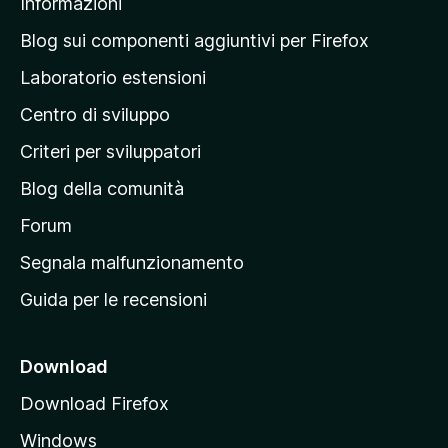
Informazioni
l
a
Blog sui componenti aggiuntivi per Firefox
p
Laboratorio estensioni
a
Centro di sviluppo
g
i
Criteri per sviluppatori
n
Blog della comunità
a
p
Forum
r
Segnala malfunzionamento
i
Guida per le recensioni
n
c
i
Download
p
Download Firefox
a
Windows
l