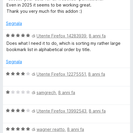
u
Even in 2025 it seems to be working great.
t
Thank you very much for this addon :)
a
t
Segnala
a
5
V
di
Utente Firefox 14283939
,
8 anni fa
s
a
Does what I need it to do, which is sorting my rather large
u
l
bookmark list in alphabetical order by title.
5
u
t
Segnala
a
t
V
di
Utente Firefox 12275551
,
8 anni fa
a
a
5
l
s
V
u
di
samgrech
,
8 anni fa
u
a
t
5
l
a
V
u
di
Utente Firefox 13992543
,
8 anni fa
t
a
t
a
l
a
4
V
u
di
wagner reatto
,
8 anni fa
t
s