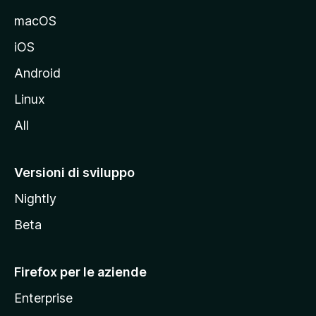
e
macOS
d
iOS
e
l
Android
s
Linux
i
All
t
o
M
Versioni di sviluppo
o
Nightly
z
i
Beta
l
l
Firefox per le aziende
a
Enterprise