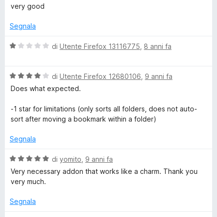
a
t
a
u
very good
l
a
1
5
u
t
s
Segnala
t
a
u
a
4
5
V
di
Utente Firefox 13116775
,
8 anni fa
t
s
a
a
u
l
5
5
V
u
di
Utente Firefox 12680106
,
9 anni fa
s
a
t
Does what expected.
u
l
a
5
u
t
-1 star for limitations (only sorts all folders, does not auto-
t
a
sort after moving a bookmark within a folder)
a
1
t
s
Segnala
a
u
4
5
V
di
yomito
,
9 anni fa
s
a
Very necessary addon that works like a charm. Thank you
u
l
very much.
5
u
t
Segnala
a