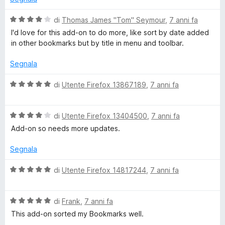
s
t
s
a
u
V
di
Thomas James "Tom" Seymour
,
7 anni fa
5
5
a
I'd love for this add-on to do more, like sort by date added
s
l
in other bookmarks but by title in menu and toolbar.
u
u
5
t
Segnala
a
t
V
di
Utente Firefox 13867189
,
7 anni fa
a
a
4
l
s
V
u
di
Utente Firefox 13404500
,
7 anni fa
u
a
t
Add-on so needs more updates.
5
l
a
u
t
Segnala
t
a
a
5
V
di
Utente Firefox 14817244
,
7 anni fa
t
s
a
a
u
l
4
5
V
u
di
Frank
,
7 anni fa
s
a
t
This add-on sorted my Bookmarks well.
u
l
a