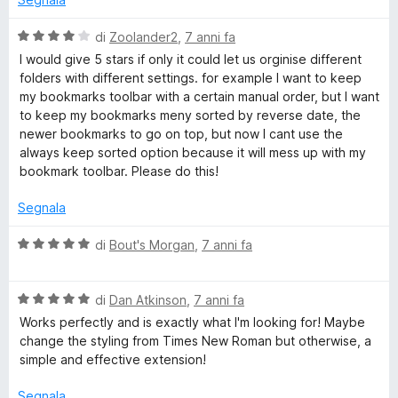
t
s
t
a
u
V
di
Zoolander2
,
7 anni fa
4
5
a
I would give 5 stars if only it could let us orginise different
B
s
l
folders with different settings. for example I want to keep
u
u
my bookmarks toolbar with a certain manual order, but I want
5
t
o
to keep my bookmarks meny sorted by reverse date, the
a
newer bookmarks to go on top, but now I cant use the
t
always keep sorted option because it will mess up with my
o
a
bookmark toolbar. Please do this!
4
k
s
Segnala
u
m
5
V
di
Bout's Morgan
,
7 anni fa
a
l
a
V
u
di
Dan Atkinson
,
7 anni fa
a
t
Works perfectly and is exactly what I'm looking for! Maybe
r
l
a
change the styling from Times New Roman but otherwise, a
u
t
simple and effective extension!
k
t
a
a
5
Segnala