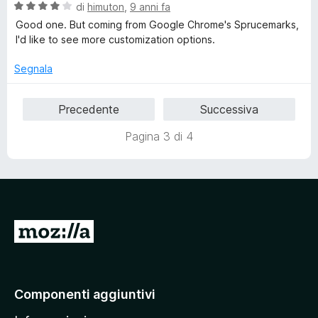
t
V
di
himuton
,
9 anni fa
a
a
Good one. But coming from Google Chrome's Sprucemarks,
5
l
I'd like to see more customization options.
s
u
u
t
Segnala
5
a
t
Precedente
Successiva
a
4
Pagina 3 di 4
s
u
5
V
a
i
a
Componenti aggiuntivi
l