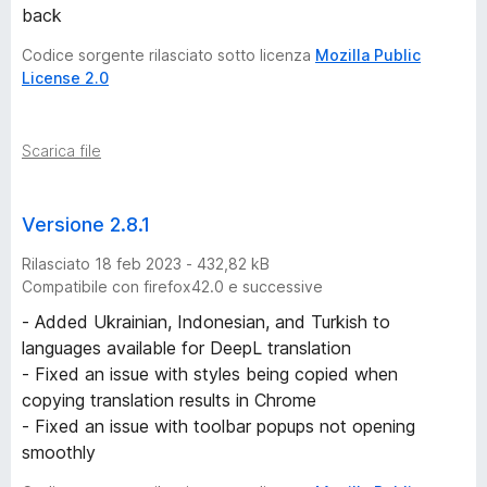
e
back
-
Codice sorgente rilasciato sotto licenza
Mozilla Public
License 2.0
2
Scarica file
5
v
Versione 2.8.1
e
Rilasciato 18 feb 2023 - 432,82 kB
Compatibile con firefox42.0 e successive
r
- Added Ukrainian, Indonesian, and Turkish to
languages available for DeepL translation
s
- Fixed an issue with styles being copied when
copying translation results in Chrome
i
- Fixed an issue with toolbar popups not opening
smoothly
o