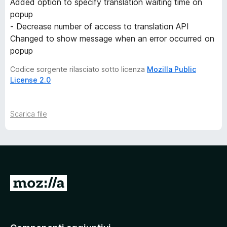
Added option to specify translation waiting time on
popup
- Decrease number of access to translation API
Changed to show message when an error occurred on
popup
Codice sorgente rilasciato sotto licenza
Mozilla Public
License 2.0
Scarica file
V
a
i
a