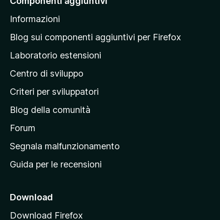
Componenti aggiuntivi
l
Informazioni
l
a
Blog sui componenti aggiuntivi per Firefox
p
Laboratorio estensioni
a
Centro di sviluppo
g
i
Criteri per sviluppatori
n
Blog della comunità
a
p
Forum
r
Segnala malfunzionamento
i
Guida per le recensioni
n
c
i
Download
p
Download Firefox