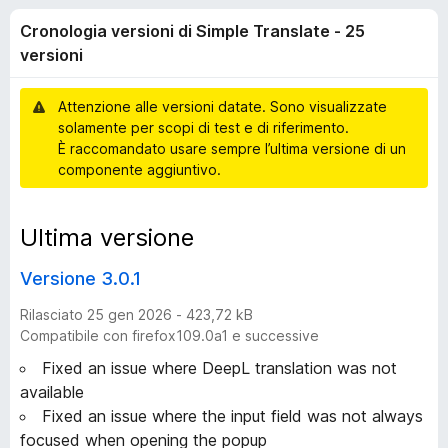
o
6
i
Cronologia versioni di Simple Translate - 25
s
v
g
u
versioni
i
5
p
i
Attenzione alle versioni datate. Sono visualizzate
e
solamente per scopi di test e di riferimento.
r
a
È raccomandato usare sempre l’ultima versione di un
F
componente aggiuntivo.
i
v
r
Ultima versione
e
e
f
Versione 3.0.1
o
r
x
Rilasciato 25 gen 2026 - 423,72 kB
s
Compatibile con firefox109.0a1 e successive
Fixed an issue where DeepL translation was not
i
available
Fixed an issue where the input field was not always
o
focused when opening the popup