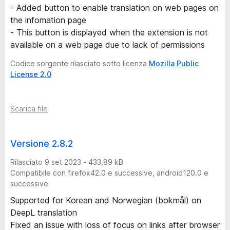
e
- Added button to enable translation on web pages on
the infomation page
T
- This button is displayed when the extension is not
available on a web page due to lack of permissions
r
Codice sorgente rilasciato sotto licenza
Mozilla Public
License 2.0
a
n
Scarica file
s
Versione 2.8.2
l
Rilasciato 9 set 2023 - 433,89 kB
Compatibile con firefox42.0 e successive, android120.0 e
a
successive
Supported for Korean and Norwegian (bokmål) on
t
DeepL translation
Fixed an issue with loss of focus on links after browser