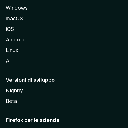
a
Windows
l
e
macOS
d
iOS
e
l
Android
s
Linux
i
All
t
o
M
Versioni di sviluppo
o
Nightly
z
i
Beta
l
l
Firefox per le aziende
a