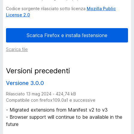
Codice sorgente rilasciato sotto licenza
Mozilla Public
n
License 2.0
i
Scarica Firefox e installa l’estensione
d
Scarica file
i
S
Versioni precedenti
i
Versione 3.0.0
Rilasciato 13 mag 2024 - 424,74 kB
m
Compatibile con firefox109.0a1 e successive
p
- Migrated extensions from Manifest v2 to v3
- Browser support will continue to be available in the
l
future