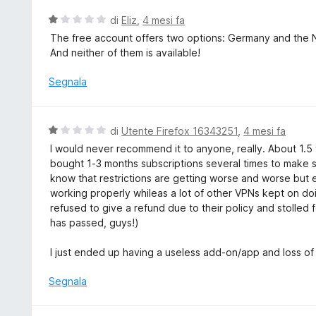
u
t
V
di
Eliz
,
4 mesi fa
5
a
a
The free account offers two options: Germany and the 
1
l
And neither of them is available!
s
u
u
t
Segnala
5
a
t
a
V
di
Utente Firefox 16343251
,
4 mesi fa
1
a
I would never recommend it to anyone, really. About 1.5
s
l
bought 1-3 months subscriptions several times to make sur
u
u
know that restrictions are getting worse and worse but
5
t
working properly whileas a lot of other VPNs kept on doi
a
refused to give a refund due to their policy and stolled 
t
has passed, guys!)
a
1
I just ended up having a useless add-on/app and loss o
s
u
Segnala
5