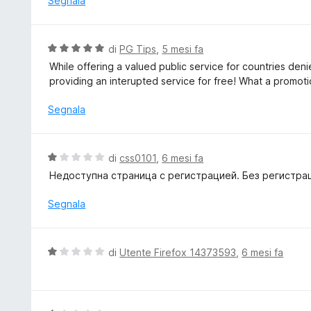
Segnala
u
t
5
a
t
V
di
PG Tips
,
5 mesi fa
a
a
While offering a valued public service for countries denie
1
l
providing an interupted service for free! What a promoti
s
u
u
t
Segnala
5
a
t
a
V
di
css0101
,
6 mesi fa
5
a
Недоступна страница с регистрацией. Без регистрац
s
l
u
u
Segnala
5
t
a
t
V
di
Utente Firefox 14373593
,
6 mesi fa
a
a
1
l
s
u
u
t