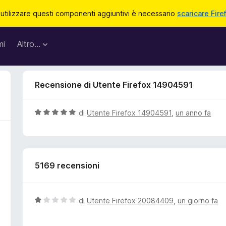
 utilizzare questi componenti aggiuntivi è necessario
scaricare Fire
mi
Altro…
Recensione di Utente Firefox 14904591
V
di
Utente Firefox 14904591
,
un anno fa
a
l
u
t
5169 recensioni
a
t
a
5
V
di
Utente Firefox 20084409
,
un giorno fa
s
a
u
l