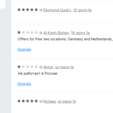
5
u
t
V
di
Raymond Guidry
,
12 giorni fa
a
a
t
l
a
u
1
t
V
di
Al-Kashi Buhani
,
16 giorni fa
s
a
a
Offers for free two locations: Germany and Netherlands
u
t
l
5
a
u
Segnala
5
t
s
a
u
t
V
di
Anton
,
un mese fa
5
a
a
Не работает в России
1
l
s
u
Segnala
u
t
5
a
t
V
di
Notaaa
,
un mese fa
a
a
1
l