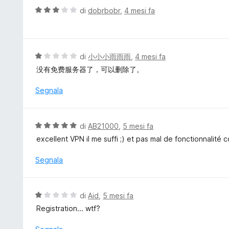
V
di
dobrbobr
,
4 mesi fa
a
l
u
t
V
di
小小小雨雨雨
,
4 mesi fa
a
a
没有免费服务器了，可以删除了。
t
l
a
u
Segnala
3
t
s
a
u
t
V
di
AB21000
,
5 mesi fa
5
a
a
excellent VPN il me suffi ;) et pas mal de fonctionnalité
1
l
s
u
Segnala
u
t
5
a
t
V
di
Aid
,
5 mesi fa
a
a
Registration... wtf?
5
l
s
u