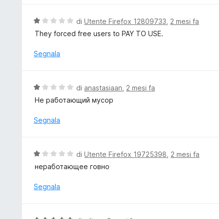
s
u
u
t
V
di
Utente Firefox 12809733
,
2 mesi fa
5
a
a
They forced free users to PAY TO USE.
t
l
a
u
Segnala
5
t
s
a
u
t
V
di
anastasiaan
,
2 mesi fa
5
a
a
Не работающий мусор
1
l
s
u
Segnala
u
t
5
a
t
V
di
Utente Firefox 19725398
,
2 mesi fa
a
a
неработающее говно
1
l
s
u
Segnala
u
t
5
a
t