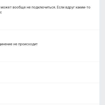
 может вообще не подключиться. Если вдруг каким-то
ас
динение не происходит