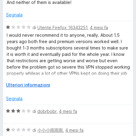
P
5
u
And neither of them is available!
s
t
u
a
N
Segnala
5
t
a
V
di
Utente Firefox 16343251
,
4 mesi fa
1
a
I would never recommend it to anyone, really. About 1.5
s
l
years ago both free and premium versions worked well. I
u
u
bought 1-3 months subscriptions several times to make sure
5
t
it is worth it and eventually paid for the whole year. I know
a
that restrictions are getting worse and worse but even
t
before the problem got so severe this VPN stopped working
a
properly whileas a lot of other VPNs kept on doing their job
1
even in free versions. Customer's support refused to give a
s
E
Ulteriori informazioni
refund due to their policy and stolled for the time promising
u
s
to fix those problems (nearly a year has passed, guys!)
5
p
Segnala
a
I just ended up having a useless add-on/app and loss of
n
V
di
dobrbobr
,
4 mesi fa
money.
d
a
i
l
p
V
u
di
小小小雨雨雨
,
4 mesi fa
e