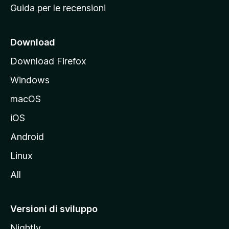
Guida per le recensioni
n
c
i
Download
p
Download Firefox
a
Windows
l
e
macOS
d
iOS
e
l
Android
s
Linux
i
All
t
o
M
Versioni di sviluppo
o
Nightly