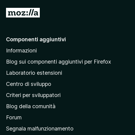
V
a
i
a
Componenti aggiuntivi
l
Informazioni
l
a
Blog sui componenti aggiuntivi per Firefox
p
Laboratorio estensioni
a
Centro di sviluppo
g
i
Criteri per sviluppatori
n
Blog della comunità
a
p
Forum
r
Segnala malfunzionamento
i