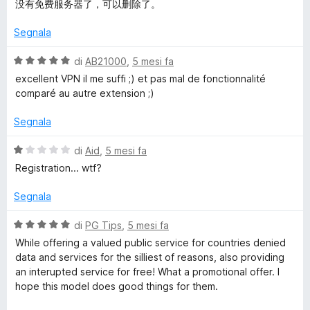
a
t
没有免费服务器了，可以删除了。
r
l
a
v
u
t
Segnala
i
t
a
s
a
3
V
di
AB21000
,
5 mesi fa
u
t
s
a
excellent VPN il me suffi ;) et pas mal de fonctionnalité
a
a
u
l
comparé au autre extension ;)
l
1
5
u
i
s
t
Segnala
z
u
a
z
5
t
V
di
Aid
,
5 mesi fa
a
a
a
Registration... wtf?
r
5
l
e
s
u
Segnala
u
t
5
a
V
di
PG Tips
,
5 mesi fa
t
a
While offering a valued public service for countries denied
a
l
data and services for the silliest of reasons, also providing
1
u
an interupted service for free! What a promotional offer. I
s
t
hope this model does good things for them.
u
a
5