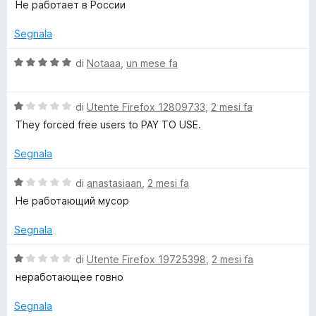
a
Не работает в России
1
5
l
u
s
u
Segnala
u
t
p
5
a
V
di
Notaaa
,
un mese fa
t
a
V
a
l
1
V
u
di
Utente Firefox 12809733
,
2 mesi fa
s
a
t
P
They forced free users to PAY TO USE.
u
l
a
5
u
t
Segnala
N
t
a
a
5
V
di
anastasiaan
,
2 mesi fa
L
t
s
a
Не работающий мусор
a
u
l
i
1
5
u
Segnala
s
t
u
a
f
V
di
Utente Firefox 19725398
,
2 mesi fa
5
t
a
неработающее говно
a
l
e
1
u
Segnala
s