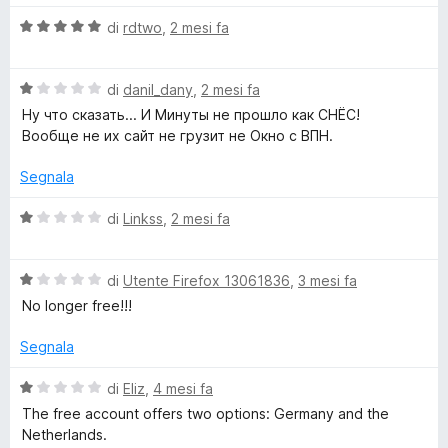
t
t
u
a
V
di
rdtwo
,
2 mesi fa
5
t
a
i
a
l
1
V
u
di
danil_dany
,
2 mesi fa
s
a
m
t
Ну что сказать... И Минуты не прошло как СНЁС!
u
l
a
Вообще не их сайт не грузит не Окно с ВПН.
5
u
t
e
t
a
Segnala
a
5
F
t
s
V
di
Linkss
,
2 mesi fa
a
u
a
r
1
5
l
s
V
u
di
Utente Firefox 13061836
,
3 mesi fa
u
a
t
e
No longer free!!!
5
l
a
u
t
Segnala
e
t
a
a
1
V
di
Eliz
,
4 mesi fa
V
t
s
a
The free account offers two options: Germany and the
a
u
l
Netherlands.
1