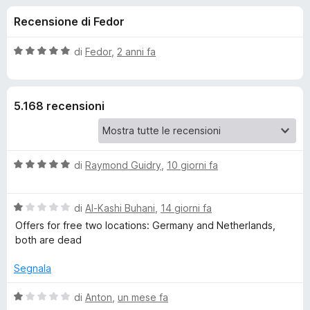
i
4
i
Recensione di Fedor
s
v
o
u
i
5
V
di
Fedor
,
2 anni fa
p
n
a
e
l
u
r
i
5.168 recensioni
t
F
a
i
p
t
r
a
e
V
e
di
Raymond Guidry
,
10 giorni fa
5
f
a
s
l
o
u
r
V
u
di
Al-Kashi Buhani
,
14 giorni fa
5
x
a
t
Offers for free two locations: Germany and Netherlands,
S
l
a
both are dead
u
t
e
t
a
Segnala
a
5
t
s
V
t
di
Anton
,
un mese fa
a
u