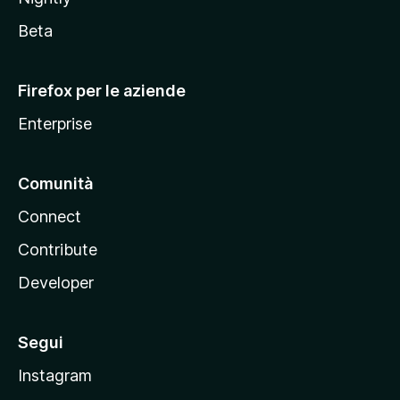
z
i
Beta
l
l
Firefox per le aziende
a
Enterprise
Comunità
Connect
Contribute
Developer
Segui
Instagram