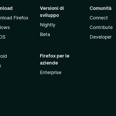
nload
Versioni di
Comunità
sviluppo
load Firefox
Connect
Nightly
dows
Contribute
Beta
OS
Developer
Firefox per le
oid
aziende
x
Enterprise