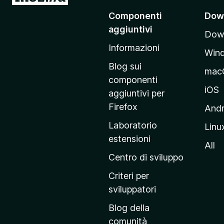
a
Componenti
Dow
i
aggiuntivi
Down
a
Informazioni
l
Win
l
Blog sui
mac
a
componenti
p
iOS
aggiuntivi per
a
Firefox
Andr
g
Laboratorio
Linu
i
estensioni
n
All
a
Centro di sviluppo
p
Criteri per
r
sviluppatori
i
Blog della
n
comunità