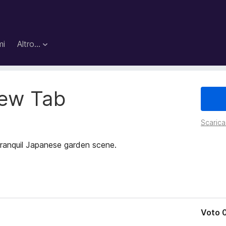
mi
Altro…
New Tab
Scarica 
tranquil Japanese garden scene.
Voto 0