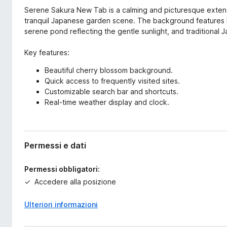
s
i
Serene Sakura New Tab is a calming and picturesque extens
i
v
tranquil Japanese garden scene. The background features bl
o
serene pond reflecting the gentle sunlight, and traditional 
i
n
p
e
Key features:
e
r
Beautiful cherry blossom background.
F
Quick access to frequently visited sites.
Customizable search bar and shortcuts.
i
Real-time weather display and clock.
r
e
f
o
Permessi e dati
x
Permessi obbligatori:
Accedere alla posizione
Ulteriori informazioni