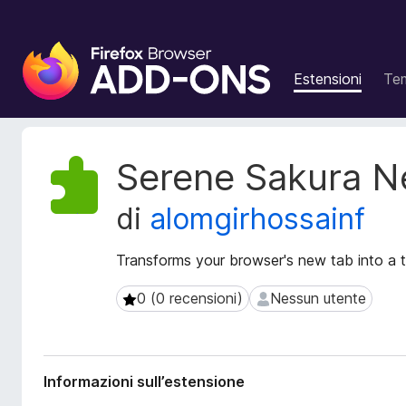
C
o
Estensioni
Te
m
p
o
n
M
Serene Sakura 
e
e
t
n
di
alomgirhossainf
a
t
d
i
a
Transforms your browser's new tab into a 
a
t
g
i
0 (0 recensioni)
Nessun utente
0 (0 recensioni)
Nessun utente
g
e
i
s
t
u
e
n
Informazioni sull’estensione
n
t