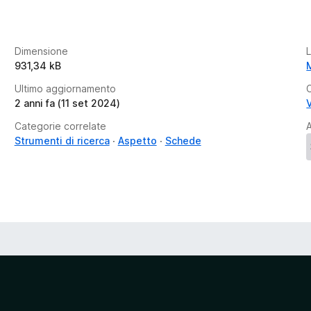
z
i
o
Dimensione
n
931,34 kB
i
Ultimo aggiornamento
2 anni fa (11 set 2024)
V
Categorie correlate
A
Strumenti di ricerca
Aspetto
Schede