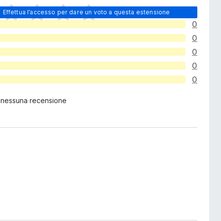
Effettua l’accesso per dare un voto a questa estensione
0
0
0
0
0
 nessuna recensione