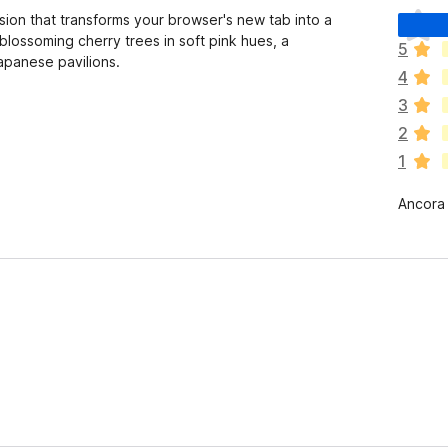
N
ion that transforms your browser's new tab into a
o
ossoming cherry trees in soft pink hues, a
5
n
Japanese pavilions.
4
c
i
3
s
2
o
1
n
o
Ancora
a
n
c
o
r
a
v
a
l
u
t
a