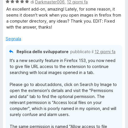
a
5
V
di
Darkmaster006
,
12 giorni fa
t
s
a
r
An excellent add-on, amazing! Lately, for some reason, it
a
u
l
seems it doesn't work when you open images in firefox from
5
5
u
a computer directory, any ideas? Thank you. EDIT: Fixed
c
s
t
with the answer, thanks!
u
a
h
5
t
Segnala
a
5
b
Replica dello sviluppatore
pubblicato il
12 giorni fa
s
It's a new security feature in Firefox 153, you now need
u
y
to give file URL access to the extension to continue
5
searching with local images opened in a tab.
I
Please go to about:addons, click on Search by Image to
open the extension's details and visit the "Permissions
m
and data" tab to find the optional permission. The
relevant permission is "Access local files on your
a
computer", which is poorly named in my opinion, and will
surely confuse and alarm users.
g
The same permission is named "Allow access to file