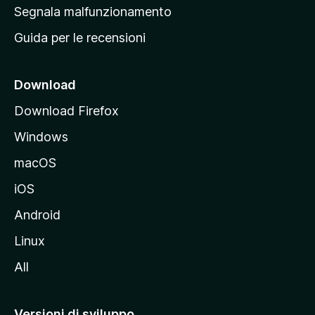
r
Segnala malfunzionamento
i
Guida per le recensioni
n
c
i
Download
p
Download Firefox
a
Windows
l
e
macOS
d
iOS
e
l
Android
s
Linux
i
All
t
o
M
Versioni di sviluppo