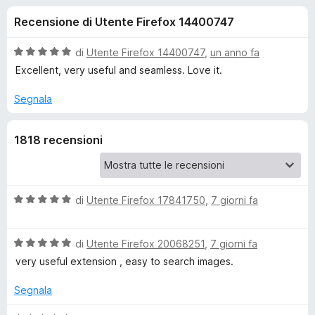
i
6
i
Recensione di Utente Firefox 14400747
s
v
o
u
i
5
V
di
Utente Firefox 14400747
,
un anno fa
p
n
a
Excellent, very useful and seamless. Love it.
e
l
u
r
Segnala
i
t
F
a
i
p
1818 recensioni
t
r
a
e
e
5
f
s
o
u
V
di
Utente Firefox 17841750
,
7 giorni fa
r
5
a
x
l
S
V
u
di
Utente Firefox 20068251
,
7 giorni fa
a
t
very useful extension , easy to search images.
e
l
a
u
t
Segnala
t
a
a