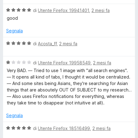
5
5
s
V
di
Utente Firefox 19941401
,
2 mesi fa
u
a
good
5
l
u
Segnala
t
a
V
di
Acosta_ff
,
2 mesi fa
t
a
a
l
5
V
u
di
Utente Firefox 19958549
,
2 mesi fa
s
a
t
Very BAD. — Tried to use 1 image with "all search engines".
u
l
a
— It opens all kind of tabs, I thought it would be centralized.
5
u
t
— And some sites being Asians, they're searching for Asian
t
a
things that are absoutely OUT OF SUBJECT to my research…
a
5
— Also uses Firefox notifications for everything, whereas
t
s
they take time to disappear (not intuitive at all).
a
u
1
5
Segnala
s
u
V
di
Utente Firefox 18516499
,
2 mesi fa
5
a