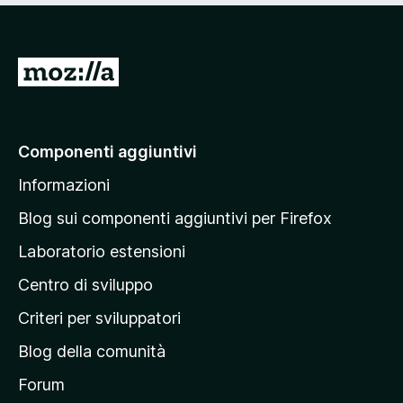
s
u
5
V
a
i
a
Componenti aggiuntivi
l
Informazioni
l
a
Blog sui componenti aggiuntivi per Firefox
p
Laboratorio estensioni
a
Centro di sviluppo
g
i
Criteri per sviluppatori
n
Blog della comunità
a
p
Forum