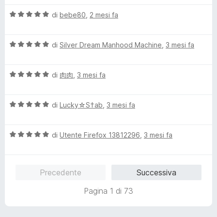
l
V
u
di
bebe80
,
2 mesi fa
a
t
l
a
V
u
di
Silver Dream Manhood Machine
,
3 mesi fa
t
a
t
a
l
a
5
V
u
di
肉肉
,
3 mesi fa
t
s
a
t
a
u
l
a
5
5
V
u
di
Lucky☆S†ab
,
3 mesi fa
t
s
a
t
a
u
l
a
5
5
V
u
di
Utente Firefox 13812296
,
3 mesi fa
t
s
a
t
a
u
l
a
5
5
u
t
s
Precedente
Successiva
t
a
u
a
5
5
Pagina 1 di 73
t
s
a
u
5
5