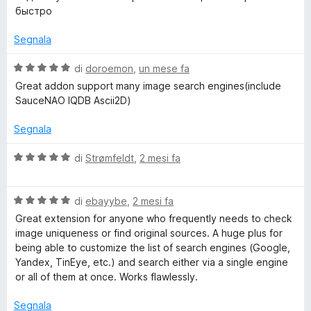
t
a
u
быстро
a
5
5
t
s
Segnala
a
u
5
5
V
di
doroemon
,
un mese fa
s
a
Great addon support many image search engines(include
u
l
SauceNAO IQDB Ascii2D)
5
u
t
Segnala
a
t
V
di
Strømfeldt
,
2 mesi fa
a
a
5
l
s
V
u
di
ebayybe
,
2 mesi fa
u
a
t
Great extension for anyone who frequently needs to check
5
l
a
image uniqueness or find original sources. A huge plus for
u
t
being able to customize the list of search engines (Google,
t
a
Yandex, TinEye, etc.) and search either via a single engine
a
5
or all of them at once. Works flawlessly.
t
s
a
u
Segnala