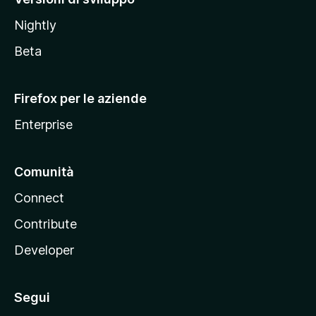
o
Nightly
z
i
Beta
l
l
Firefox per le aziende
a
Enterprise
Comunità
Connect
Contribute
Developer
Segui