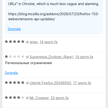
e
URLs" in Chrome, which is much less vague and alarming.
https://blog.mozilla.org/addons/2026/07/23/firefox-153-
webextensions-api-updates/
Segnala
V
di
enes
,
14 giorni fa
a
l
V
u
di
Supermeat_Dodster_(Rare)
,
14 giorni fa
a
t
Региональные ограничения
l
a
u
t
Segnala
t
a
a
5
V
di
Utente Firefox 20046950
,
17 giorni fa
t
s
a
a
u
l
1
5
V
u
di
Mr. Creeper
,
23 giorni fa
s
a
t
u
l
a