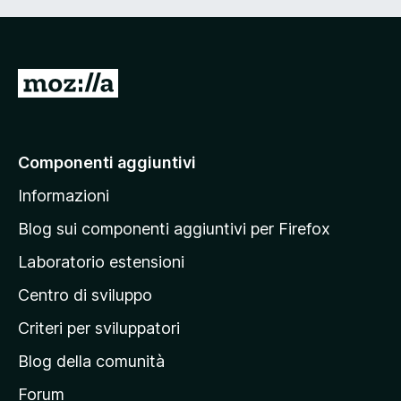
V
a
i
a
Componenti aggiuntivi
l
Informazioni
l
a
Blog sui componenti aggiuntivi per Firefox
p
Laboratorio estensioni
a
Centro di sviluppo
g
i
Criteri per sviluppatori
n
Blog della comunità
a
p
Forum