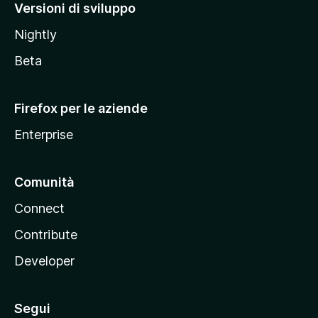
M
Versioni di sviluppo
o
Nightly
z
i
Beta
l
l
Firefox per le aziende
a
Enterprise
Comunità
Connect
Contribute
Developer
Segui