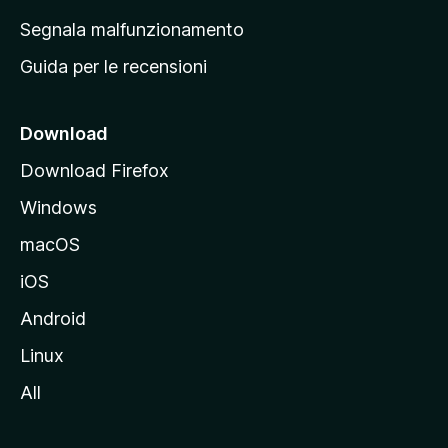
r
Segnala malfunzionamento
i
Guida per le recensioni
n
c
i
Download
p
Download Firefox
a
Windows
l
e
macOS
d
iOS
e
l
Android
s
Linux
i
All
t
o